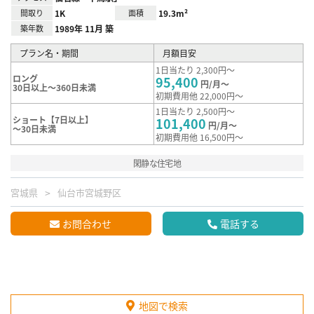
間取り
1K
面積
19.3m²
築年数
1989年 11月 築
プラン名・期間
月額目安
1日当たり 2,300円～
ロング
95,400
円/月～
30日以上～360日未満
初期費用他 22,000円～
1日当たり 2,500円～
ショート【7日以上】
101,400
円/月～
～30日未満
初期費用他 16,500円～
閑静な住宅地
宮城県
仙台市宮城野区
お問合わせ
電話する
地図で検索