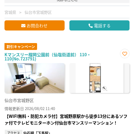
宮城県
仙台市宮城野区
お問合わせ
電話する
割引キャンペーン
Kマンスリー榴岡公園前（仙塩街道前） 110・
110(No.723791)
お気
に入
り登
録
仙台市宮城野区
情報更新日 2026/08/02 11:40
【WIFI無料・防犯カメラ付】宮城野原駅から徒歩13分にあるソフ
ァ付でテレビモニターホン付仙台市マンスリーマンション！
アクセス
仙石線「下馬駅」