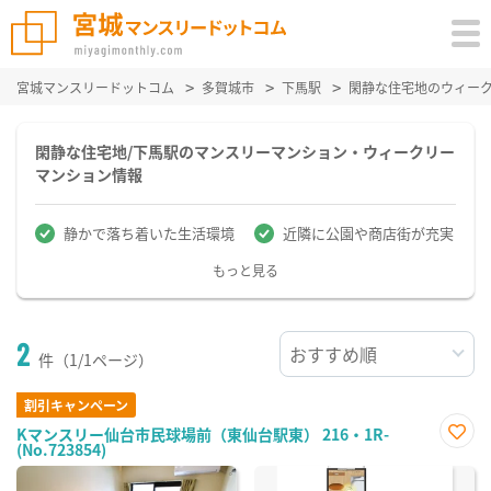
宮城マンスリードットコム
多賀城市
下馬駅
閑静な住宅地のウィー
閑静な住宅地/下馬駅のマンスリーマンション・ウィークリー
マンション情報
静かで落ち着いた生活環境
近隣に公園や商店街が充実
もっと見る
2
件（1/1ページ）
割引キャンペーン
Kマンスリー仙台市民球場前（東仙台駅東） 216・1R-
(No.723854)
お気
に入
り登