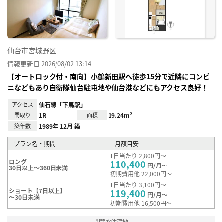
録
仙台市宮城野区
情報更新日 2026/08/02 13:14
【オートロック付・南向】小鶴新田駅へ徒歩15分で近隣にコンビ
ニなどもあり自衛隊仙台駐屯地や仙台港などにもアクセス良好！
アクセス
仙石線「下馬駅」
間取り
1R
面積
19.24m²
築年数
1989年 12月 築
プラン名・期間
月額目安
1日当たり 2,800円～
ロング
110,400
円/月～
30日以上～360日未満
初期費用他 22,000円～
1日当たり 3,100円～
ショート【7日以上】
119,400
円/月～
～30日未満
初期費用他 16,500円～
閑静な住宅地