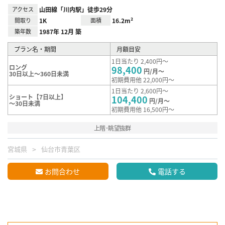
アクセス
山田線「川内駅」徒歩29分
間取り
1K
面積
16.2m²
築年数
1987年 12月 築
プラン名・期間
月額目安
1日当たり 2,400円～
ロング
98,400
円/月～
30日以上～360日未満
初期費用他 22,000円～
1日当たり 2,600円～
ショート【7日以上】
104,400
円/月～
～30日未満
初期費用他 16,500円～
上階･眺望抜群
宮城県
仙台市青葉区
お問合わせ
電話する