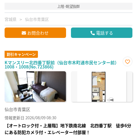
上階･眺望抜群
宮城県
仙台市青葉区
お問合わせ
電話する
割引キャンペーン
Kマンスリー北四番丁駅前（仙台市木町通市民センター前）
1008・1008(No.723866)
お気
に入
り登
録
仙台市青葉区
情報更新日 2026/08/09 08:30
【オートロック付・上層階】地下鉄南北線 北四番丁駅 徒歩6分
にある防犯カメラ付・エレベーター付部屋！