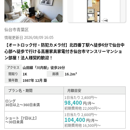
録
仙台市青葉区
情報更新日 2026/08/09 16:05
【オートロック付・防犯カメラ付】北四番丁駅へ徒歩6分で仙台中
心部へ徒歩で行ける高層家具家電付き仙台市マンスリーマンショ
ン部屋！法人様契約歓迎！
アクセス
山田線「川内駅」徒歩29分
間取り
1K
面積
16.2m²
築年数
1987年 12月 築
プラン名・期間
月額目安
1日当たり 2,400円～
ロング
98,400
円/月～
30日以上～360日未満
初期費用他 22,000円～
1日当たり 2,600円～
ショート【7日以上】
104,400
円/月～
～30日未満
初期費用他 16,500円～