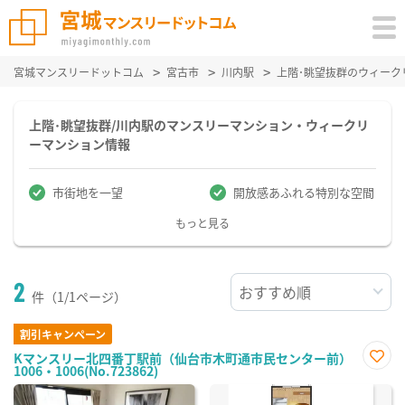
宮城マンスリードットコム
宮古市
川内駅
上階･眺望抜群のウィーク
上階･眺望抜群/川内駅のマンスリーマンション・ウィークリ
ーマンション情報
市街地を一望
開放感あふれる特別な空間
もっと見る
2
件（1/1ページ）
割引キャンペーン
Kマンスリー北四番丁駅前（仙台市木町通市民センター前）
1006・1006(No.723862)
お気
に入
り登