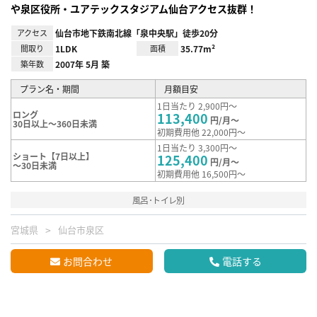
や泉区役所・ユアテックスタジアム仙台アクセス抜群！
アクセス
仙台市地下鉄南北線「泉中央駅」徒歩20分
間取り
1LDK
面積
35.77m²
築年数
2007年 5月 築
プラン名・期間
月額目安
1日当たり 2,900円～
ロング
113,400
円/月～
30日以上～360日未満
初期費用他 22,000円～
1日当たり 3,300円～
ショート【7日以上】
125,400
円/月～
～30日未満
初期費用他 16,500円～
風呂･トイレ別
宮城県
仙台市泉区
お問合わせ
電話する