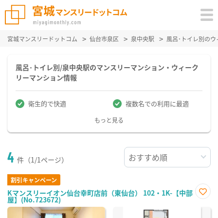
宮城マンスリードットコム
仙台市泉区
泉中央駅
風呂･トイレ別の
風呂･トイレ別/泉中央駅のマンスリーマンション・ウィーク
リーマンション情報
衛生的で快適
複数名での利用に最適
もっと見る
4
件（1/1ページ）
割引キャンペーン
Kマンスリーイオン仙台幸町店前（東仙台） 102・1K-【中部
屋】(No.723672)
お気
に入
り登