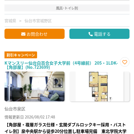
風呂･トイレ別
宮城県
仙台市宮城野区
お問合わせ
電話する
割引キャンペーン
Kマンスリー仙台白百合女子大学前（4号線前） 205・1LDK-
【角部屋】(No.723699)
お気
に入
り登
録
仙台市泉区
情報更新日 2026/08/02 17:48
【角部屋・複層ガラス仕様・玄関ダブルロックキー採用・バスト
イレ別】泉中央駅から徒歩20分位置し駐車場完備 東北学院大学