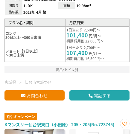
間取り
1LDK
面積
19.98m²
築年数
2023年 4月 築
プラン名・期間
月額目安
1日当たり 2,500円～
ロング
101,400
円/月～
30日以上～360日未満
初期費用他 22,000円～
1日当たり 2,700円～
ショート【7日以上】
107,400
円/月～
～30日未満
初期費用他 16,500円～
風呂･トイレ別
宮城県
仙台市宮城野区
お問合わせ
電話する
割引キャンペーン
Kマンスリー仙台駅東口（小田原） 205・205(No.723745)
お気