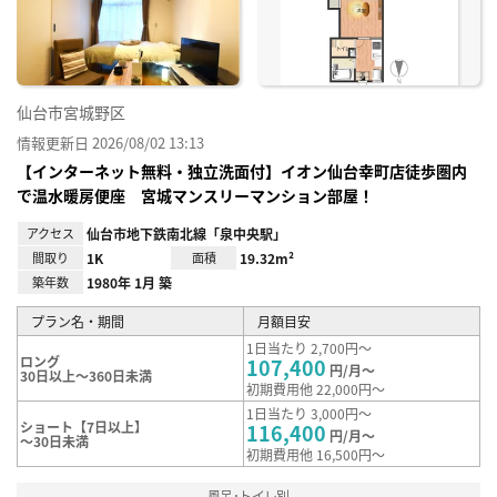
録
仙台市宮城野区
情報更新日 2026/08/02 13:13
【インターネット無料・独立洗面付】イオン仙台幸町店徒歩圏内
で温水暖房便座 宮城マンスリーマンション部屋！
アクセス
仙台市地下鉄南北線「泉中央駅」
間取り
1K
面積
19.32m²
築年数
1980年 1月 築
プラン名・期間
月額目安
1日当たり 2,700円～
ロング
107,400
円/月～
30日以上～360日未満
初期費用他 22,000円～
1日当たり 3,000円～
ショート【7日以上】
116,400
円/月～
～30日未満
初期費用他 16,500円～
風呂･トイレ別