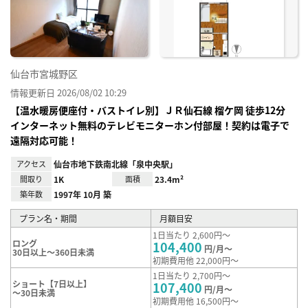
に入
り登
録
仙台市宮城野区
情報更新日 2026/08/02 10:29
【温水暖房便座付・バストイレ別】ＪＲ仙⽯線 榴ケ岡 徒歩12分
インターネット無料のテレビモニターホン付部屋！契約は電子で
遠隔対応可能！
アクセス
仙台市地下鉄南北線「泉中央駅」
間取り
1K
面積
23.4m²
築年数
1997年 10月 築
プラン名・期間
月額目安
1日当たり 2,600円～
ロング
104,400
円/月～
30日以上～360日未満
初期費用他 22,000円～
1日当たり 2,700円～
ショート【7日以上】
107,400
円/月～
～30日未満
初期費用他 16,500円～