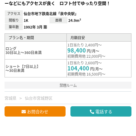
ーなどにもアクセスが良く ロフト付でゆったり空間！
アクセス
仙台市地下鉄南北線「泉中央駅」
間取り
1K
面積
24.9m²
築年数
1992年 3月 築
プラン名・期間
月額目安
1日当たり 2,400円～
ロング
98,400
円/月～
30日以上～360日未満
初期費用他 22,000円～
1日当たり 2,600円～
ショート【7日以上】
104,400
円/月～
～30日未満
初期費用他 16,500円～
禁煙ルーム
宮城県
仙台市宮城野区
お問合わせ
電話する