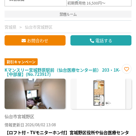
初期費用他 16,500円～
禁煙ルーム
宮城県
仙台市宮城野区
お問合わせ
電話する
割引キャンペーン
Kマンスリー宮城野原駅前（仙台医療センター前） 203・1K-
【中部屋】(No.723917)
お気
に入
り登
録
仙台市宮城野区
情報更新日 2026/08/02 13:08
【ロフト付・TVモニターホン付】宮城野区役所や仙台医療センタ