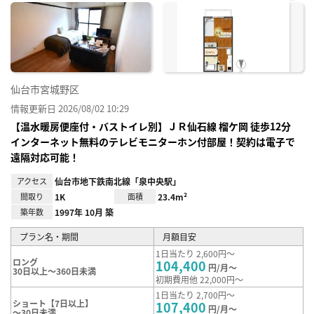
お気
に入
り登
録
仙台市宮城野区
情報更新日 2026/08/02 10:29
【温水暖房便座付・バストイレ別】ＪＲ仙⽯線 榴ケ岡 徒歩12分
インターネット無料のテレビモニターホン付部屋！契約は電子で
遠隔対応可能！
アクセス
仙台市地下鉄南北線「泉中央駅」
間取り
1K
面積
23.4m²
築年数
1997年 10月 築
プラン名・期間
月額目安
1日当たり 2,600円～
ロング
104,400
円/月～
30日以上～360日未満
初期費用他 22,000円～
1日当たり 2,700円～
ショート【7日以上】
107,400
円/月～
～30日未満