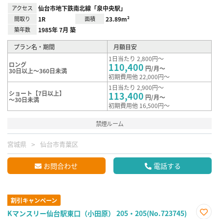
アクセス
仙台市地下鉄南北線「泉中央駅」
間取り
1R
面積
23.89m²
築年数
1985年 7月 築
プラン名・期間
月額目安
1日当たり 2,800円～
ロング
110,400
円/月～
30日以上～360日未満
初期費用他 22,000円～
1日当たり 2,900円～
ショート【7日以上】
113,400
円/月～
～30日未満
初期費用他 16,500円～
禁煙ルーム
宮城県
仙台市青葉区
お問合わせ
電話する
割引キャンペーン
Kマンスリー仙台駅東口（小田原） 205・205(No.723745)