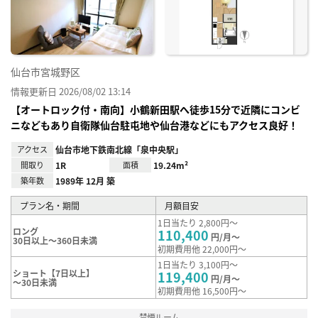
録
仙台市宮城野区
情報更新日 2026/08/02 13:14
【オートロック付・南向】小鶴新田駅へ徒歩15分で近隣にコンビ
ニなどもあり自衛隊仙台駐屯地や仙台港などにもアクセス良好！
アクセス
仙台市地下鉄南北線「泉中央駅」
間取り
1R
面積
19.24m²
築年数
1989年 12月 築
プラン名・期間
月額目安
1日当たり 2,800円～
ロング
110,400
円/月～
30日以上～360日未満
初期費用他 22,000円～
1日当たり 3,100円～
ショート【7日以上】
119,400
円/月～
～30日未満
初期費用他 16,500円～
禁煙ルーム