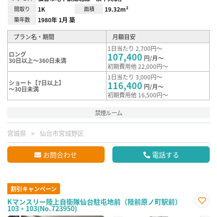
間取り
1K
面積
19.32m²
築年数
1980年 1月 築
プラン名・期間
月額目安
1日当たり 2,700円～
ロング
107,400
円/月～
30日以上～360日未満
初期費用他 22,000円～
1日当たり 3,000円～
ショート【7日以上】
116,400
円/月～
～30日未満
初期費用他 16,500円～
禁煙ルーム
宮城県
仙台市宮城野区
お問合わせ
電話する
割引キャンペーン
Kマンスリー陸上自衛隊仙台駐屯地前（陸前原ノ町駅前）
103・103(No.723950)
お気