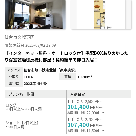
に入
り登
録
仙台市宮城野区
情報更新日 2026/08/02 18:09
【インターネット無料・オートロック付】宅配BOXありのゆった
り浴室乾燥暖房機付部屋！契約簡単で即日入居！
アクセス
仙台市地下鉄南北線「泉中央駅」
間取り
1LDK
面積
19.98m²
築年数
2023年 4月 築
プラン名・期間
月額目安
1日当たり 2,500円～
ロング
101,400
円/月～
30日以上～360日未満
初期費用他 22,000円～
1日当たり 2,700円～
ショート【7日以上】
107,400
円/月～
～30日未満
初期費用他 16,500円～