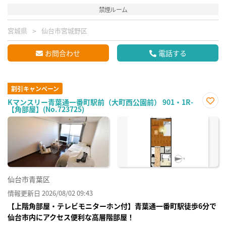
禁煙ルーム
宮城県
仙台市宮城野区
お問合わせ
電話する
割引キャンペーン
Kマンスリー青葉通一番町駅前（大町西公園前） 901・1R-
【角部屋】(No.723725)
お気
に入
り登
録
仙台市青葉区
情報更新日 2026/08/02 09:43
【上階角部屋・テレビモニターホン付】青葉通一番町駅徒歩6分で
仙台市内にアクセス便利な高層階部屋！