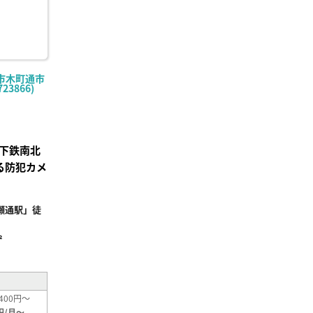
市木町通市
23866)
下鉄南北
る防犯カメ
瀬通駅」徒
²
400円～
円/月～