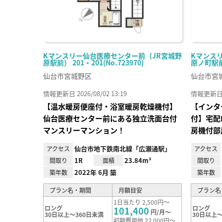
Kマンスリー仙台医療センター前（JR宮城野
Kマンス
原駅前） 201・201(No.723970)
原ノ町駅前）
仙台市宮城野区
仙台市宮
情報更新日 2026/08/02 13:19
情報更新日 20
【温水暖房便座付・浴室暖房乾燥機付】
【インタ
仙台医療センター前にある独立洗面台付
付】宅配
マンスリーマンション！
房機付部
仙台市地下鉄南北線「広瀬通駅」
アクセス
アクセス
1R
23.84m²
間取り
面積
間取り
2022年 6月 築
築年数
築年数
プラン名・期間
月額目安
プラン名
1日当たり 2,500円～
ロング
ロング
101,400
円/月～
30日以上～360日未満
30日以上～
初期費用他 22,000円～