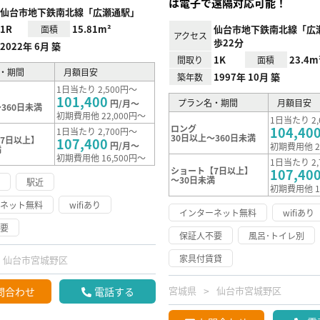
は電子で遠隔対応可能！
仙台市地下鉄南北線「広瀬通駅」
1R
15.81m²
仙台市地下鉄南北線「広
面積
アクセス
歩22分
2022年 6月 築
1K
23.4m
間取り
面積
・期間
月額目安
1997年 10月 築
築年数
1日当たり 2,500円～
101,400
プラン名・期間
月額目安
円/月～
360日未満
初期費用他 22,000円～
1日当たり 2,
ロング
104,40
1日当たり 2,700円～
30日以上～360日未満
7日以上】
107,400
円/月～
初期費用他 2
満
初期費用他 16,500円～
1日当たり 2,
ショート【7日以上】
107,40
～30日未満
け
駅近
初期費用他 1
ーネット無料
wifiあり
インターネット無料
wifiあり
不要
保証人不要
風呂･トイレ別
家具付賃貸
仙台市宮城野区
宮城県
仙台市宮城野区
問合わせ
電話する