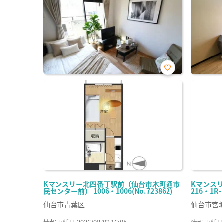
お気
に入
り登
録
Kマンスリー北四番丁駅前（仙台市木町通市
Kマンス
民センター前） 1006・1006(No.723862)
216・1R-
仙台市青葉区
仙台市宮
情報更新日 2026/08/02 16:05
情報更新日 20