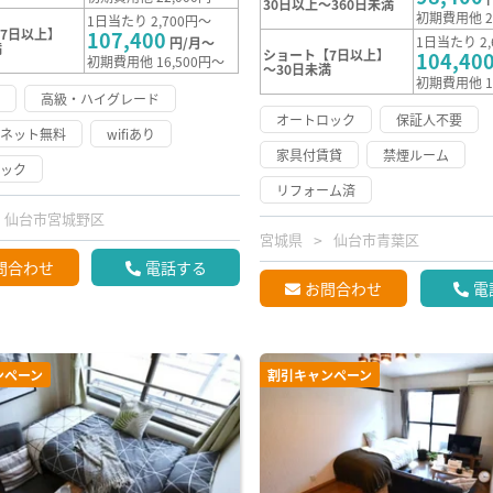
30日以上～360日未満
初期費用他 2
1日当たり 2,700円～
7日以上】
107,400
1日当たり 2,
円/月～
満
ショート【7日以上】
104,40
初期費用他 16,500円～
～30日未満
初期費用他 1
け
高級・ハイグレード
オートロック
保証人不要
ーネット無料
wifiあり
家具付賃貸
禁煙ルーム
ロック
リフォーム済
仙台市宮城野区
宮城県
仙台市青葉区
問合わせ
電話する
お問合わせ
電
ンペーン
割引キャンペーン