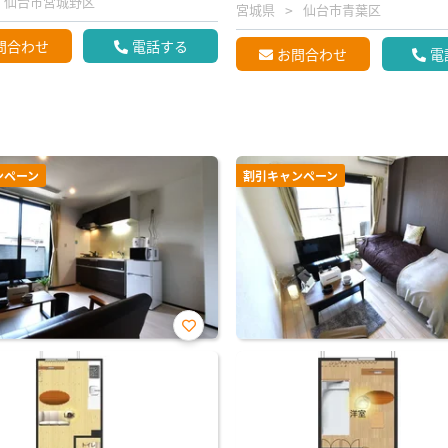
仙台市宮城野区
宮城県
仙台市青葉区
問合わせ
電話する
お問合わせ
電
ンペーン
割引キャンペーン
お気
に入
り登
録