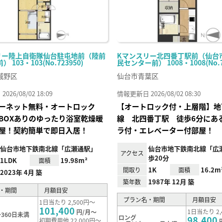
リー陸上自衛隊仙台駐屯地前（陸前
Kマンスリー北四番丁駅前（仙台
 103・103(No.723950)
民センター前） 1008・1008(No.7
城野区
仙台市青葉区
26/08/02 18:09
情報更新日 2026/08/02 08:30
ーネット無料・オートロック
【オートロック付・上層階】地
BOXありのゆったり浴室乾燥暖
線 北四番丁駅 徒歩6分にあ
屋！契約簡単で即日入居！
ラ付・エレベーター付部屋！
仙台市地下鉄南北線「広瀬通駅」
仙台市地下鉄南北線「広
アクセス
歩20分
1LDK
19.98m²
面積
1K
16.2m
間取り
面積
2023年 4月 築
1987年 12月 築
築年数
・期間
月額目安
プラン名・期間
月額目安
1日当たり 2,500円～
101,400
1日当たり 2,
円/月～
360日未満
ロング
98,400
初期費用他 22,000円～