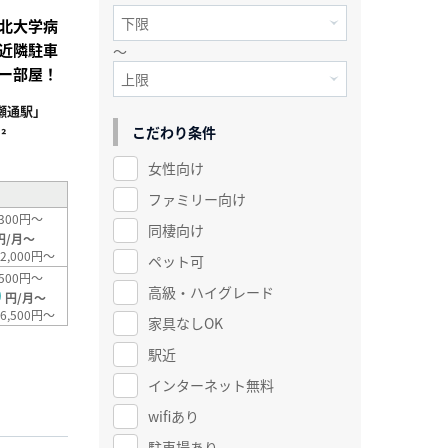
北大学病
近隣駐車
～
ー部屋！
瀬通駅」
こだわり条件
²
女性向け
ファミリー向け
300円～
同棲向け
円/月～
2,000円～
ペット可
500円～
高級・ハイグレード
0
円/月～
6,500円～
家具なしOK
駅近
インターネット無料
wifiあり
駐車場あり