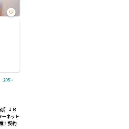
お気
に入
り登
録
205・
別】ＪＲ
ンターネット
屋！契約