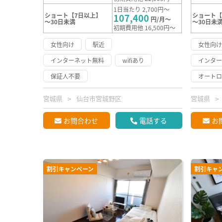
1日当たり 2,700円～
ショート【7日以上】
ショート【
107,400
円/月～
～30日未満
～30日未
初期費用他 16,500円～
女性向け
駅近
女性向
インターネット無料
wifiあり
インタ
保証人不要
オート
宮城県
仙台市宮城野区
宮城県
お問合わせ
電話する
お
割引キャンペーン
割引キャ