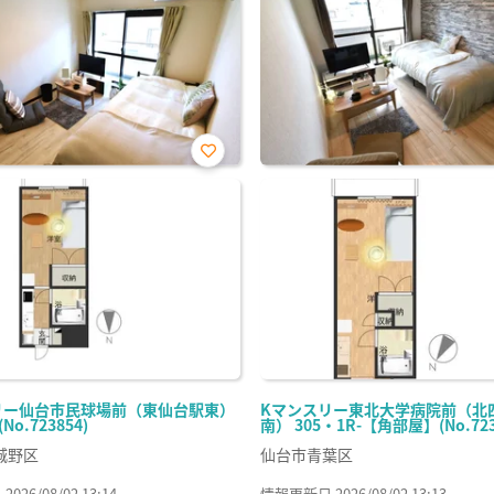
お気
に入
り登
録
リー仙台市民球場前（東仙台駅東）
Kマンスリー東北大学病院前（北
(No.723854)
南） 305・1R-【角部屋】(No.723
城野区
仙台市青葉区
26/08/02 13:14
情報更新日 2026/08/02 13:13