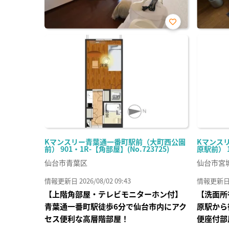
お気
に入
り登
録
Kマンスリー青葉通一番町駅前（大町西公園
Kマンス
前） 901・1R-【角部屋】(No.723725)
原駅前） 10
仙台市青葉区
仙台市宮
情報更新日 2026/08/02 09:43
情報更新日 20
【上階角部屋・テレビモニターホン付】
【洗面所
青葉通一番町駅徒歩6分で仙台市内にアク
原駅から
セス便利な高層階部屋！
便座付部