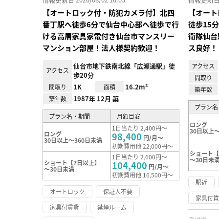
【オートロック付・防犯カメラ付】北四
【オート
番丁駅へ徒歩6分で仙台中心部へ徒歩で行
徒歩15
ける高層家具家電付き仙台市マンスリー
衛隊仙台
マンション部屋！法人様契約歓迎！
ス良好！
仙台市地下鉄南北線「広瀬通駅」徒
アクセス
アクセス
歩20分
間取り
1K
16.2m²
間取り
面積
築年数
1987年 12月 築
築年数
プラン名
プラン名・期間
月額目安
ロング
1日当たり 2,400円～
30日以上～
ロング
98,400
円/月～
30日以上～360日未満
初期費用他 22,000円～
ショート【
1日当たり 2,600円～
～30日未
ショート【7日以上】
104,400
円/月～
～30日未満
初期費用他 16,500円～
駅近
オートロック
保証人不要
家具付
家具付賃貸
禁煙ルーム