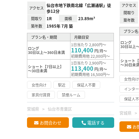
仙台市地下鉄南北線「広瀬通駅」徒
アクセス
アクセス
歩12分
間取り
1R
23.89m²
間取り
面積
築年数
1985年 7月 築
築年数
プラン名
プラン名・期間
月額目安
ロング
1日当たり 2,800円～
30日以上～
ロング
110,400
円/月～
30日以上～360日未満
初期費用他 22,000円～
ショート【
1日当たり 2,900円～
～30日未
ショート【7日以上】
113,400
円/月～
～30日未満
初期費用他 16,500円～
女性向
女性向け
駅近
保証人不要
インタ
家具付賃貸
禁煙ルーム
保証人
宮城県
仙台市青葉区
宮城県
お問合わせ
電話する
お