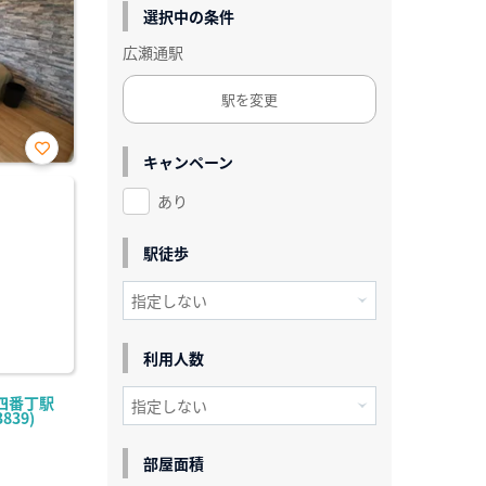
選択中の条件
広瀬通駅
駅を変更
キャンペーン
お気
に入
あり
り登
録
駅徒歩
利用人数
四番丁駅
839)
部屋面積