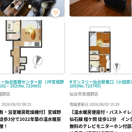
お気
に入
り登
録
リー仙台医療センター前（JR宮城野
Kマンスリー仙台駅東口（小田原） 
2・102(No.723965)
205(No.723745)
城野区
仙台市宮城野区
26/08/02 08:23
情報更新日 2026/08/02 10:29
有・浴室暖房乾燥機付】宮城野
【温水暖房便座付・バストイレ
徒歩3分で2022年築の温水暖房
仙⽯線 榴ケ岡 徒歩12分 イ
屋！
無料のテレビモニターホン付部