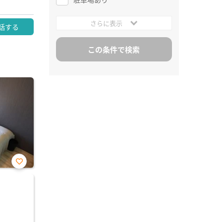
さらに表示
話する
お気
に入
り登
録