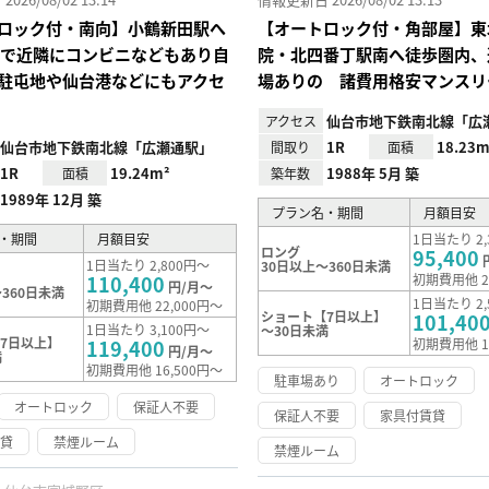
ロック付・南向】小鶴新田駅へ
【オートロック付・角部屋】東
分で近隣にコンビニなどもあり自
院・北四番丁駅南へ徒歩圏内、
駐屯地や仙台港などにもアクセ
場ありの 諸費用格安マンスリ
仙台市地下鉄南北線「広
アクセス
仙台市地下鉄南北線「広瀬通駅」
1R
18.23m
間取り
面積
1R
19.24m²
1988年 5月 築
面積
築年数
1989年 12月 築
プラン名・期間
月額目安
・期間
月額目安
1日当たり 2,
ロング
95,400
1日当たり 2,800円～
30日以上～360日未満
110,400
初期費用他 2
円/月～
360日未満
1日当たり 2,
初期費用他 22,000円～
ショート【7日以上】
101,40
1日当たり 3,100円～
～30日未満
7日以上】
119,400
初期費用他 1
円/月～
満
初期費用他 16,500円～
駐車場あり
オートロック
オートロック
保証人不要
保証人不要
家具付賃貸
賃貸
禁煙ルーム
禁煙ルーム