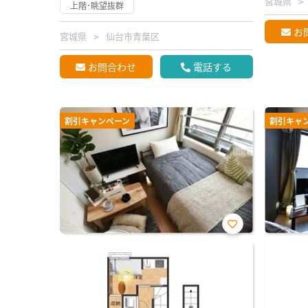
宮城県
上階･眺望抜群
お
宮城県
仙台市青葉区
お問合わせ
電話する
割引キャンペーン
割引キャ
お気
に入
り登
録