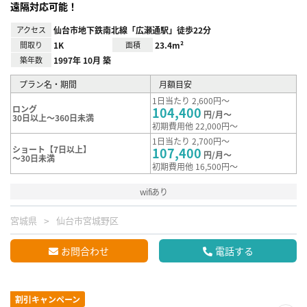
遠隔対応可能！
アクセス
仙台市地下鉄南北線「広瀬通駅」徒歩22分
間取り
1K
面積
23.4m²
築年数
1997年 10月 築
プラン名・期間
月額目安
1日当たり 2,600円～
ロング
104,400
円/月～
30日以上～360日未満
初期費用他 22,000円～
1日当たり 2,700円～
ショート【7日以上】
107,400
円/月～
～30日未満
初期費用他 16,500円～
wifiあり
宮城県
仙台市宮城野区
お問合わせ
電話する
割引キャンペーン