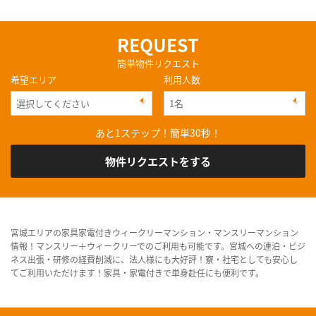
REQUEST
簡単物件リクエスト
希望エリア
利用人数
あと1ステップ！簡単30秒！
物件リクエストをする
宮城エリアの家具家電付きウィークリーマンション・マンスリーマンション
情報！マンスリー＋ウィークリーでのご利用も可能です。宮城への連泊・ビジ
ネス出張・研修の経費削減に、法人様にも大好評！寮・社宅としても安心し
てご利用いただけます！家具・家電付きで単身赴任にも便利です。