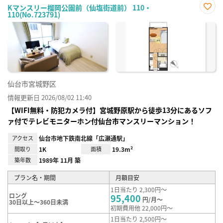
Kマンスリー榴岡公園前（仙塩街道前） 110・
110(No.723791)
お気
に入
り登
録
仙台市宮城野区
情報更新日 2026/08/02 11:40
【WIFI無料・防犯カメラ付】宮城野原駅から徒歩13分にあるソフ
ァ付でテレビモニターホン付仙台市マンスリーマンション！
アクセス
仙台市地下鉄南北線「広瀬通駅」
間取り
1K
面積
19.3m²
築年数
1989年 11月 築
プラン名・期間
月額目安
1日当たり 2,300円～
ロング
95,400
円/月～
30日以上～360日未満
初期費用他 22,000円～
1日当たり 2,500円～