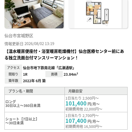
に入
り登
録
仙台市宮城野区
情報更新日 2026/08/02 13:19
【温水暖房便座付・浴室暖房乾燥機付】仙台医療センター前にあ
る独立洗面台付マンスリーマンション！
アクセス
仙台市地下鉄南北線「広瀬通駅」
間取り
1R
面積
23.84m²
築年数
2022年 6月 築
プラン名・期間
月額目安
1日当たり 2,500円～
ロング
101,400
円/月～
30日以上～360日未満
初期費用他 22,000円～
1日当たり 2,700円～
ショート【7日以上】
107,400
円/月～
～30日未満
初期費用他 16,500円～