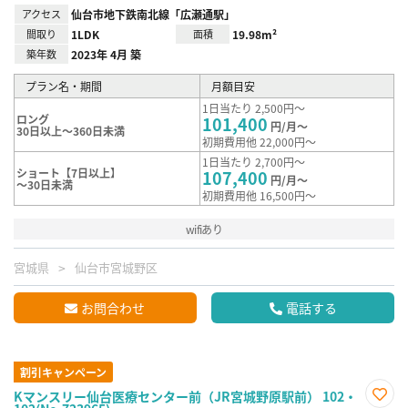
アクセス
仙台市地下鉄南北線「広瀬通駅」
間取り
1LDK
面積
19.98m²
築年数
2023年 4月 築
プラン名・期間
月額目安
1日当たり 2,500円～
ロング
101,400
円/月～
30日以上～360日未満
初期費用他 22,000円～
1日当たり 2,700円～
ショート【7日以上】
107,400
円/月～
～30日未満
初期費用他 16,500円～
wifiあり
宮城県
仙台市宮城野区
お問合わせ
電話する
割引キャンペーン
Kマンスリー仙台医療センター前（JR宮城野原駅前） 102・