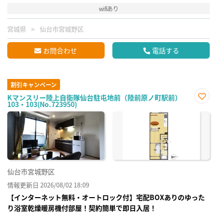
wifiあり
宮城県
仙台市宮城野区
お問合わせ
電話する
割引キャンペーン
Kマンスリー陸上自衛隊仙台駐屯地前（陸前原ノ町駅前）
103・103(No.723950)
お気
に入
り登
録
仙台市宮城野区
情報更新日 2026/08/02 18:09
【インターネット無料・オートロック付】宅配BOXありのゆった
り浴室乾燥暖房機付部屋！契約簡単で即日入居！