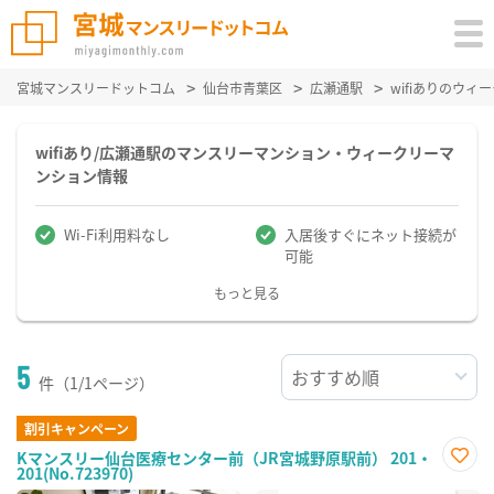
宮城マンスリードットコム
仙台市青葉区
広瀬通駅
wifiありのウ
wifiあり/広瀬通駅のマンスリーマンション・ウィークリーマ
ンション情報
Wi-Fi利用料なし
入居後すぐにネット接続が
可能
もっと見る
5
件（1/1ページ）
割引キャンペーン
Kマンスリー仙台医療センター前（JR宮城野原駅前） 201・
201(No.723970)
お気