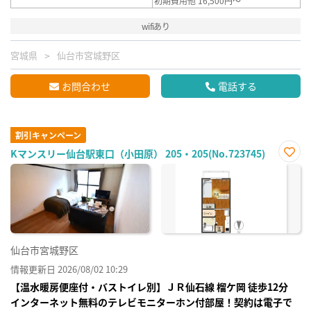
初期費用他 16,500円～
wifiあり
宮城県
仙台市宮城野区
お問合わせ
電話する
割引キャンペーン
Kマンスリー仙台駅東口（小田原） 205・205(No.723745)
お気
に入
り登
録
仙台市宮城野区
情報更新日 2026/08/02 10:29
【温水暖房便座付・バストイレ別】ＪＲ仙⽯線 榴ケ岡 徒歩12分
インターネット無料のテレビモニターホン付部屋！契約は電子で