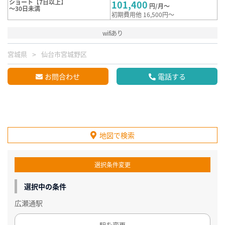
ショート【7日以上】
101,400
円/月～
～30日未満
初期費用他 16,500円～
wifiあり
宮城県
仙台市宮城野区
お問合わせ
電話する
地図で検索
選択条件変更
選択中の条件
広瀬通駅
駅を変更