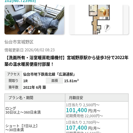
102(No.723965)
お気
に入
り登
録
仙台市宮城野区
情報更新日 2026/08/02 08:23
【洗面所有・浴室暖房乾燥機付】宮城野原駅から徒歩3分で2022年
築の温水暖房便座付部屋！
アクセス
仙台市地下鉄南北線「広瀬通駅」
間取り
1R
面積
15.81m²
築年数
2022年 6月 築
プラン名・期間
月額目安
1日当たり 2,500円～
ロング
101,400
円/月～
30日以上～360日未満
初期費用他 22,000円～
1日当たり 2,700円～
ショート【7日以上】
107,400
円/月～
～30日未満