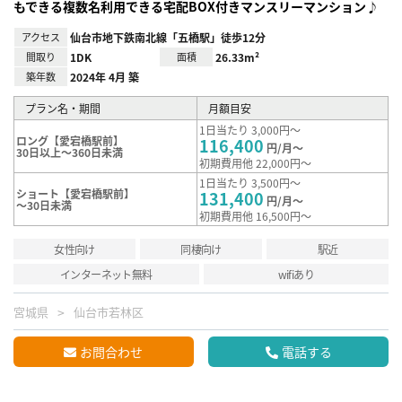
もできる複数名利用できる宅配BOX付きマンスリーマンション♪
アクセス
仙台市地下鉄南北線「五橋駅」徒歩12分
間取り
1DK
面積
26.33m²
築年数
2024年 4月 築
プラン名・期間
月額目安
1日当たり 3,000円～
ロング【愛宕橋駅前】
116,400
円/月～
30日以上～360日未満
初期費用他 22,000円～
1日当たり 3,500円～
ショート【愛宕橋駅前】
131,400
円/月～
～30日未満
初期費用他 16,500円～
女性向け
同棲向け
駅近
インターネット無料
wifiあり
宮城県
仙台市若林区
お問合わせ
電話する