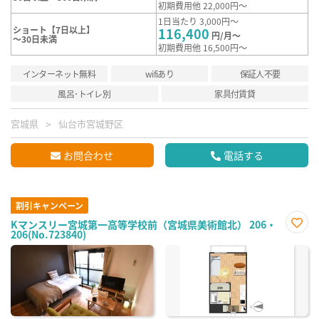
初期費用他 22,000円～
1日当たり 3,000円～
ショート【7日以上】
116,400
円/月～
～30日未満
初期費用他 16,500円～
インターネット無料
wifiあり
保証人不要
風呂･トイレ別
家具付賃貸
宮城県
仙台市宮城野区
お問合わせ
電話する
割引キャンペーン
Kマンスリー宮城第一高等学校前（宮城県美術館北） 206・
206(No.723840)
お気
に入
り登
録