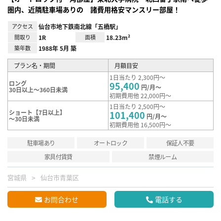
圏内、近隣駐車場ありの 諸費用格安マンスリー部屋！
アクセス
仙台市地下鉄南北線「五橋駅」
間取り
1R
面積
18.23m²
築年数
1988年 5月 築
プラン名・期間
月額目安
1日当たり 2,300円～
ロング
95,400
円/月～
30日以上～360日未満
初期費用他 22,000円～
1日当たり 2,500円～
ショート【7日以上】
101,400
円/月～
～30日未満
初期費用他 16,500円～
駐車場あり
オートロック
保証人不要
家具付賃貸
禁煙ルーム
宮城県
仙台市青葉区
お問合わせ
電話する