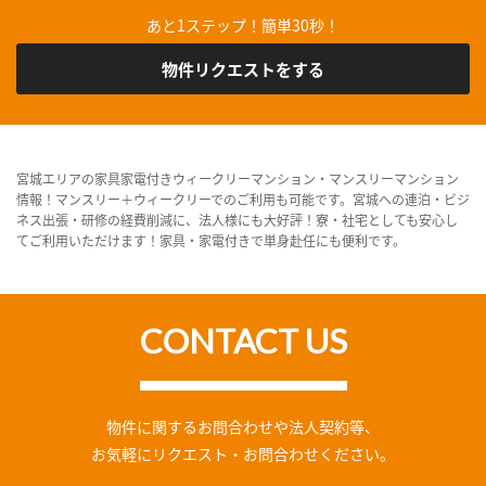
あと1ステップ！簡単30秒！
物件リクエストをする
宮城エリアの家具家電付きウィークリーマンション・マンスリーマンション
情報！マンスリー＋ウィークリーでのご利用も可能です。宮城への連泊・ビジ
ネス出張・研修の経費削減に、法人様にも大好評！寮・社宅としても安心し
てご利用いただけます！家具・家電付きで単身赴任にも便利です。
CONTACT US
物件に関するお問合わせや法人契約等、
お気軽にリクエスト・お問合わせください。