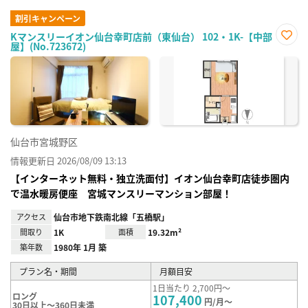
割引キャンペーン
Kマンスリーイオン仙台幸町店前（東仙台） 102・1K-【中部
屋】(No.723672)
お気
に入
り登
録
仙台市宮城野区
情報更新日 2026/08/09 13:13
【インターネット無料・独立洗面付】イオン仙台幸町店徒歩圏内
で温水暖房便座 宮城マンスリーマンション部屋！
アクセス
仙台市地下鉄南北線「五橋駅」
間取り
1K
面積
19.32m²
築年数
1980年 1月 築
プラン名・期間
月額目安
1日当たり 2,700円～
ロング
107,400
円/月～
30日以上～360日未満