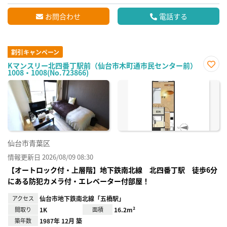
お問合わせ
電話する
割引キャンペーン
Kマンスリー北四番丁駅前（仙台市木町通市民センター前）
1008・1008(No.723866)
お気
に入
り登
録
仙台市青葉区
情報更新日 2026/08/09 08:30
【オートロック付・上層階】地下鉄南北線 北四番丁駅 徒歩6分
にある防犯カメラ付・エレベーター付部屋！
アクセス
仙台市地下鉄南北線「五橋駅」
間取り
1K
面積
16.2m²
築年数
1987年 12月 築