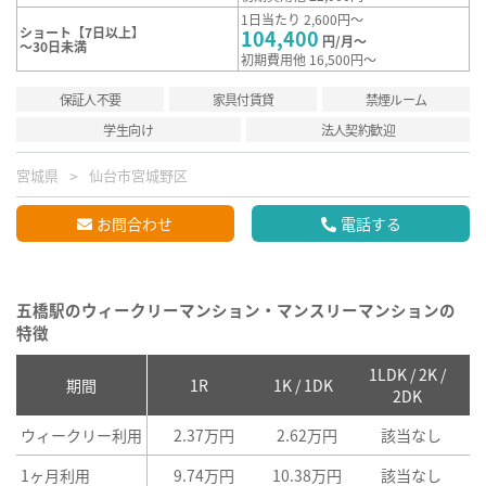
1日当たり 2,600円～
ショート【7日以上】
104,400
円/月～
～30日未満
初期費用他 16,500円～
保証人不要
家具付賃貸
禁煙ルーム
学生向け
法人契約歓迎
宮城県
仙台市宮城野区
お問合わせ
電話する
五橋駅のウィークリーマンション・マンスリーマンションの
特徴
1LDK / 2K /
2
期間
1R
1K / 1DK
2DK
ウィークリー利用
2.37万円
2.62万円
該当なし
1ヶ月利用
9.74万円
10.38万円
該当なし