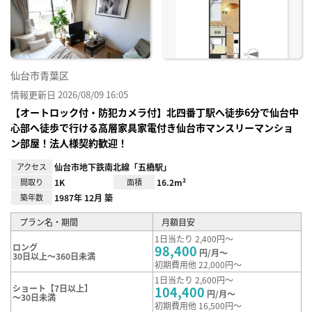
り登
録
仙台市青葉区
情報更新日 2026/08/09 16:05
【オートロック付・防犯カメラ付】北四番丁駅へ徒歩6分で仙台中
心部へ徒歩で行ける高層家具家電付き仙台市マンスリーマンショ
ン部屋！法人様契約歓迎！
アクセス
仙台市地下鉄南北線「五橋駅」
間取り
1K
面積
16.2m²
築年数
1987年 12月 築
プラン名・期間
月額目安
1日当たり 2,400円～
ロング
98,400
円/月～
30日以上～360日未満
初期費用他 22,000円～
1日当たり 2,600円～
ショート【7日以上】
104,400
円/月～
～30日未満
初期費用他 16,500円～