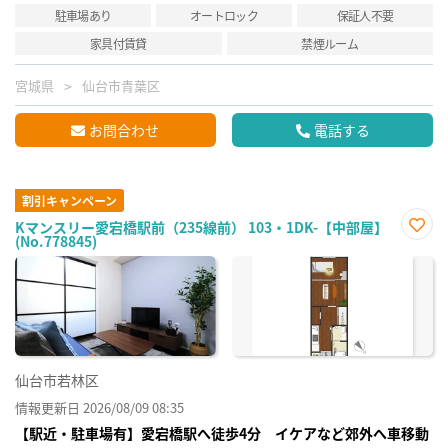
駐車場あり
オートロック
保証人不要
家具付賃貸
禁煙ルーム
宮城県
仙台市青葉区
お問合わせ
電話する
割引キャンペーン
Kマンスリー愛宕橋駅前（235線前） 103・1DK-【中部屋】
(No.778845)
お気
に入
り登
録
仙台市若林区
情報更新日 2026/08/09 08:35
【駅近・駐車場有】愛宕橋駅へ徒歩4分 イケアなど郊外へ車移動