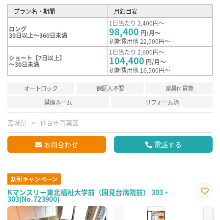
プラン名・期間
月額目安
1日当たり 2,400円～
ロング
98,400
円/月～
30日以上～360日未満
初期費用他 22,000円～
1日当たり 2,600円～
ショート【7日以上】
104,400
円/月～
～30日未満
初期費用他 16,500円～
オートロック
保証人不要
家具付賃貸
禁煙ルーム
リフォーム済
宮城県
仙台市青葉区
お問合わせ
電話する
割引キャンペーン
Kマンスリー東北福祉大学前（国見台病院前） 303・
303(No.723900)
お気
に入
り登