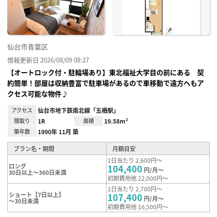
録
仙台市青葉区
情報更新日 2026/08/09 08:27
【オートロック付・駐輪場あり】東北福祉大学目の前にある 契
約簡単！部屋は収納豊富で駐車場があるので車移動で遠方へもア
クセス可能な物件♪
アクセス
仙台市地下鉄南北線「五橋駅」
間取り
1R
面積
19.58m²
築年数
1990年 11月 築
プラン名・期間
月額目安
1日当たり 2,600円～
ロング
104,400
円/月～
30日以上～360日未満
初期費用他 22,000円～
1日当たり 2,700円～
ショート【7日以上】
107,400
円/月～
～30日未満
初期費用他 16,500円～