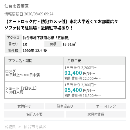
仙台市青葉区
情報更新日 2026/08/09 09:24
【オートロック付・防犯カメラ付】東北大学近くでお部屋広々
ソファ付で駐輪場・近隣駐車場あり！
アクセス
仙台市地下鉄南北線「五橋駅」
間取り
1R
面積
18.81m²
築年数
1990年 12月 築
プラン名・期間
月額目安
1日当たり 2,200円～
ロング
92,400
円/月～
30日以上～360日未満
初期費用他 22,000円～
1日当たり 2,300円～
ショート【7日以上】
95,400
円/月～
～30日未満
初期費用他 16,500円～
女性向け
駐車場あり
オートロック
保証人不要
家具付賃貸
宮城県
仙台市青葉区