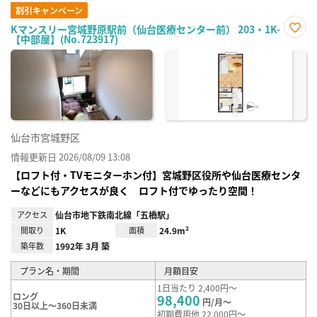
割引キャンペーン
Kマンスリー宮城野原駅前（仙台医療センター前） 203・1K-
【中部屋】(No.723917)
お気
に入
り登
録
仙台市宮城野区
情報更新日 2026/08/09 13:08
【ロフト付・TVモニターホン付】宮城野区役所や仙台医療センタ
ーなどにもアクセスが良く ロフト付でゆったり空間！
アクセス
仙台市地下鉄南北線「五橋駅」
間取り
1K
面積
24.9m²
築年数
1992年 3月 築
プラン名・期間
月額目安
1日当たり 2,400円～
ロング
98,400
円/月～
30日以上～360日未満
初期費用他 22,000円～