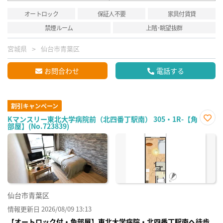
オートロック
保証人不要
家具付賃貸
禁煙ルーム
上階･眺望抜群
宮城県
仙台市青葉区
お問合わせ
電話する
割引キャンペーン
Kマンスリー東北大学病院前（北四番丁駅南） 305・1R-【角
部屋】(No.723839)
お気
に入
り登
録
仙台市青葉区
情報更新日 2026/08/09 13:13
【オートロック付・角部屋】東北大学病院・北四番丁駅南へ徒歩