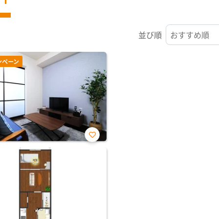
並び順
ンペーン
お気
に入
り登
録