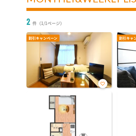
2
件（1/1ページ）
割引キャンペーン
割引キャ
お気
に入
り登
録