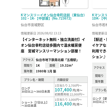
Kマンスリーイオン仙台幸町店前（東仙台）
Kマンスリ
102・1K-【中部屋】(No.723672)
1DK-【中
仙台市宮城野区
仙台市若
情報更新日 2026/08/02 13:13
情報更新日 20
【インターネット無料・独立洗面付】イ
【駅近・
オン仙台幸町店徒歩圏内で温水暖房便
イケアな
座 宮城マンスリーマンション部屋！
利用でき
ション♪
仙台市地下鉄南北線「五橋駅」
アクセス
1K
19.32m²
間取り
面積
アクセス
1980年 1月 築
築年数
間取り
プラン名・期間
月額目安
築年数
1日当たり 2,700円～
ロング
107,400
プラン名
円/月～
30日以上～360日未満
初期費用他 22,000円～
ロング【
1日当たり 3,000円～
30日以上～
ショート【7日以上】
116,400
円/月～
～30日未満