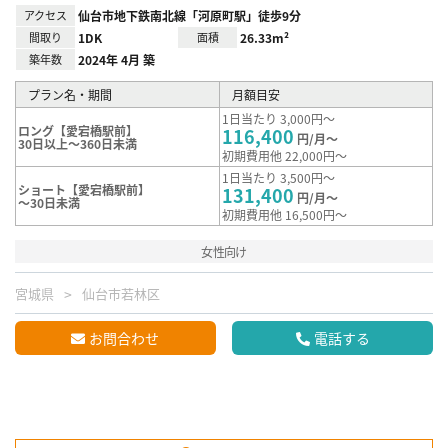
アクセス
仙台市地下鉄南北線「河原町駅」徒歩9分
間取り
1DK
面積
26.33m²
築年数
2024年 4月 築
プラン名・期間
月額目安
1日当たり 3,000円～
ロング【愛宕橋駅前】
116,400
円/月～
30日以上～360日未満
初期費用他 22,000円～
1日当たり 3,500円～
ショート【愛宕橋駅前】
131,400
円/月～
～30日未満
初期費用他 16,500円～
女性向け
宮城県
仙台市若林区
お問合わせ
電話する