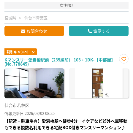
女性向け
宮城県
仙台市青葉区
お問合わせ
電話する
割引キャンペーン
Kマンスリー愛宕橋駅前（235線前） 103・1DK-【中部屋】
(No.778845)
お気
に入
り登
録
仙台市若林区
情報更新日 2026/08/02 08:35
【駅近・駐車場有】愛宕橋駅へ徒歩4分 イケアなど郊外へ車移動
もできる複数名利用できる宅配BOX付きマンスリーマンション♪