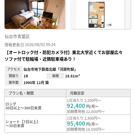
に入
り登
録
仙台市青葉区
情報更新日 2026/08/02 09:24
【オートロック付・防犯カメラ付】東北大学近くでお部屋広々
ソファ付で駐輪場・近隣駐車場あり！
アクセス
仙台市地下鉄南北線「河原町駅」
間取り
1R
面積
18.81m²
築年数
1990年 12月 築
プラン名・期間
月額目安
1日当たり 2,200円～
ロング
92,400
円/月～
30日以上～360日未満
初期費用他 22,000円～
1日当たり 2,300円～
ショート【7日以上】
95,400
円/月～
～30日未満
初期費用他 16,500円～