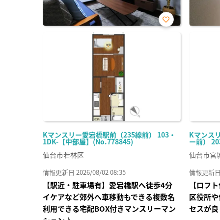
お気
に入
り登
録
Kマンスリー愛宕橋駅前（235線前） 103・
Kマンス
1DK-【中部屋】(No.778845)
ー前） 20
仙台市若林区
仙台市宮
情報更新日 2026/08/02 08:35
情報更新日 20
【駅近・駐車場有】愛宕橋駅へ徒歩4分
【ロフト
イケアなど郊外へ車移動もできる複数名
区役所や
利用できる宅配BOX付きマンスリーマン
セスが良