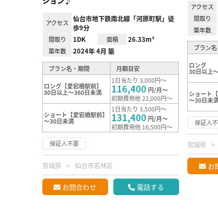
ション♪
アクセス
仙台市地下鉄南北線「河原町駅」徒
間取り
アクセス
歩9分
築年数
1DK
26.33m²
間取り
面積
プラン名
2024年 4月 築
築年数
ロング
プラン名・期間
月額目安
30日以上～
1日当たり 3,000円～
ロング【愛宕橋駅前】
116,400
円/月～
30日以上～360日未満
ショート【
初期費用他 22,000円～
～30日未
1日当たり 3,500円～
ショート【愛宕橋駅前】
131,400
円/月～
～30日未満
保証人
初期費用他 16,500円～
保証人不要
宮城県
宮城県
仙台市若林区
お
お問合わせ
電話する