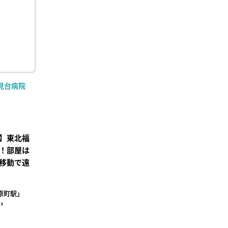
見台病院
】東北福
！部屋は
移動で遠
原町駅」
²