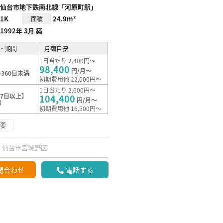
仙台市地下鉄南北線「河原町駅」
1K
24.9m²
面積
1992年 3月 築
・期間
月額目安
1日当たり 2,400円～
98,400
円/月～
360日未満
初期費用他 22,000円～
1日当たり 2,600円～
7日以上】
104,400
円/月～
満
初期費用他 16,500円～
不要
仙台市宮城野区
問合わせ
電話する