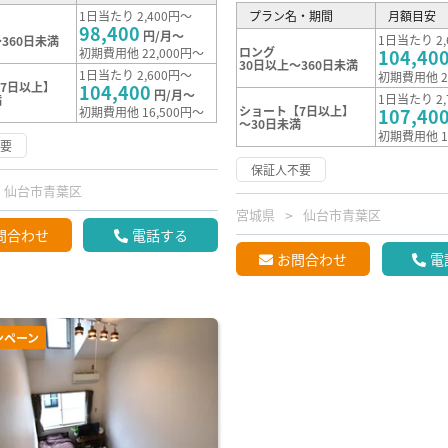
1日当たり 2,400円～
プラン名・期間
月額目安
98,400
円/月～
1日当たり 2,
360日未満
ロング
初期費用他 22,000円～
104,40
30日以上～360日未満
1日当たり 2,600円～
初期費用他 2
7日以上】
104,400
円/月～
1日当たり 2,
満
ショート【7日以上】
初期費用他 16,500円～
107,40
～30日未満
初期費用他 1
不要
保証人不要
仙台市青葉区
宮城県
仙台市青葉区
問合わせ
電話する
お問合わせ
電
ンペーン