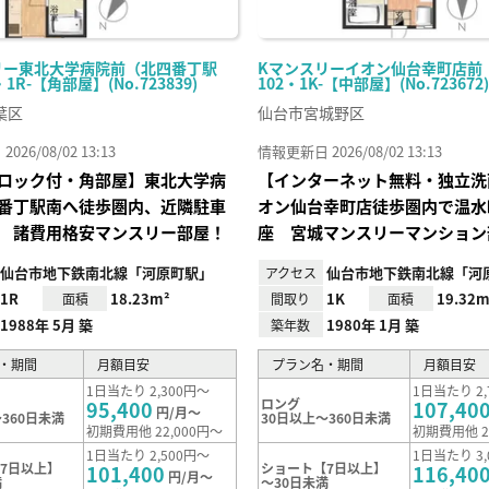
リー東北大学病院前（北四番丁駅
Kマンスリーイオン仙台幸町店前
・1R-【角部屋】(No.723839)
102・1K-【中部屋】(No.723672)
葉区
仙台市宮城野区
26/08/02 13:13
情報更新日 2026/08/02 13:13
ロック付・角部屋】東北大学病
【インターネット無料・独立洗
番丁駅南へ徒歩圏内、近隣駐車
オン仙台幸町店徒歩圏内で温水
 諸費用格安マンスリー部屋！
座 宮城マンスリーマンション
仙台市地下鉄南北線「河原町駅」
仙台市地下鉄南北線「河
アクセス
1R
18.23m²
1K
19.32m
面積
間取り
面積
1988年 5月 築
1980年 1月 築
築年数
・期間
月額目安
プラン名・期間
月額目安
1日当たり 2,300円～
1日当たり 2,
ロング
95,400
107,40
円/月～
360日未満
30日以上～360日未満
初期費用他 22,000円～
初期費用他 2
1日当たり 2,500円～
1日当たり 3,
7日以上】
ショート【7日以上】
101,400
116,40
円/月～
満
～30日未満