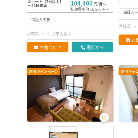
ショート【7日以上】
104,400
円/月～
～30日未満
初期費用他 16,500円～
保証人
保証人不要
宮城県
宮城県
仙台市青葉区
お
お問合わせ
電話する
割引キャンペーン
割引キャ
お気
に入
り登
録