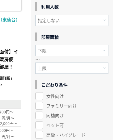
利用人数
（東仙台）
部屋面積
面付】イ
暖房便
～
部屋！
原町駅」
こだわり条件
²
女性向け
ファミリー向け
700円～
同棲向け
0
円/月～
2,000円～
ペット可
000円～
高級・ハイグレード
0
円/月～