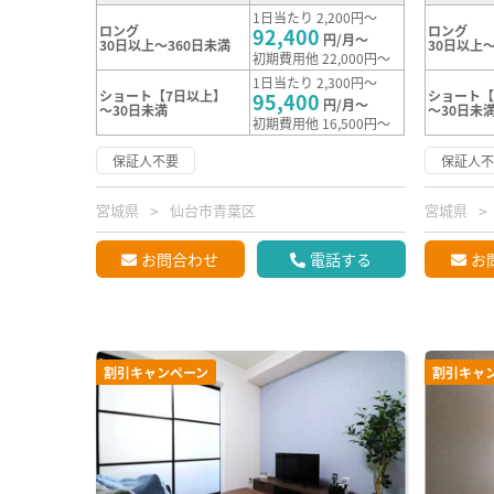
1日当たり 2,200円～
ロング
ロング
92,400
円/月～
30日以上～360日未満
30日以上～
初期費用他 22,000円～
1日当たり 2,300円～
ショート【7日以上】
ショート【
95,400
円/月～
～30日未満
～30日未
初期費用他 16,500円～
保証人不要
保証人
宮城県
仙台市青葉区
宮城県
お問合わせ
電話する
お
割引キャンペーン
割引キャ