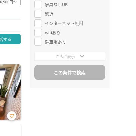
6,500円～
家具なしOK
駅近
インターネット無料
wifiあり
話する
駐車場あり
さらに表示
お気
に入
り登
録