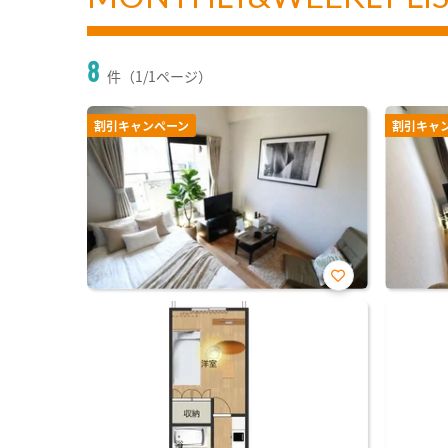
8
件（1/1ページ）
割引キャンペーン
割引キャ
お気
に入
り登
録