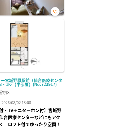
お気
に入
り登
録
リー宮城野原駅前（仙台医療センタ
3・1K-【中部屋】(No.723917)
城野区
26/08/02 13:08
付・TVモニターホン付】宮城野
仙台医療センターなどにもアク
く ロフト付でゆったり空間！