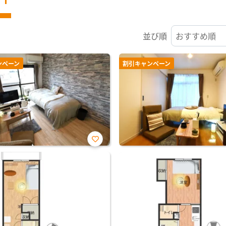
並び順
ンペーン
割引キャンペーン
お気
に入
り登
録