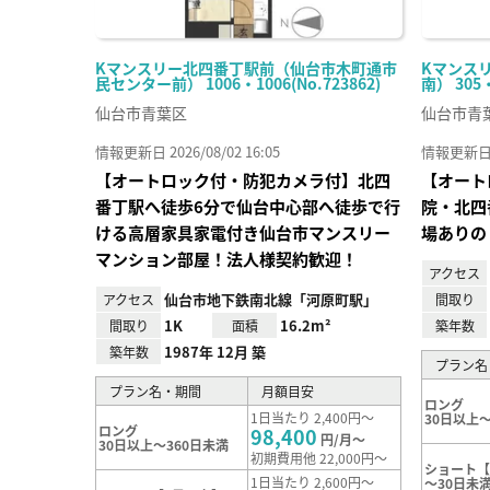
Kマンスリー北四番丁駅前（仙台市木町通市
Kマンス
民センター前） 1006・1006(No.723862)
南） 305
仙台市青葉区
仙台市青
情報更新日 2026/08/02 16:05
情報更新日 20
【オートロック付・防犯カメラ付】北四
【オート
番丁駅へ徒歩6分で仙台中心部へ徒歩で行
院・北四
ける高層家具家電付き仙台市マンスリー
場ありの
マンション部屋！法人様契約歓迎！
アクセス
仙台市地下鉄南北線「河原町駅」
アクセス
間取り
1K
16.2m²
間取り
面積
築年数
1987年 12月 築
築年数
プラン名
プラン名・期間
月額目安
ロング
1日当たり 2,400円～
30日以上～
ロング
98,400
円/月～
30日以上～360日未満
初期費用他 22,000円～
ショート【
1日当たり 2,600円～
～30日未