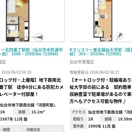
リー北四番丁駅前（仙台市木町通市
Kマンスリー東北福祉大学前（国
） 1008・1008(No.723866)
前） 303・303(No.723900)
葉区
仙台市青葉区
26/08/02 08:30
情報更新日 2026/08/02 08:27
ロック付・上層階】地下鉄南北
【オートロック付・駐輪場あり
番丁駅 徒歩6分にある防犯カメ
祉大学目の前にある 契約簡単
レベーター付部屋！
収納豊富で駐車場があるので車
方へもアクセス可能な物件♪
仙台市地下鉄南北線「河原町駅」
1K
16.2m²
仙台市地下鉄南北線「河
面積
アクセス
1987年 12月 築
1R
19.58m
間取り
面積
1990年 11月 築
築年数
・期間
月額目安