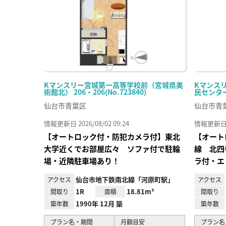
Kマンスリー宮城第一高等学校前（宮城県美
Kマンス
術館北） 206・206(No.723840)
民センター前
仙台市青葉区
仙台市青
情報更新日 2026/08/02 09:24
情報更新日 20
【オートロック付・防犯カメラ付】東北
【オート
大学近くでお部屋広々 ソファ付で駐輪
線 北四
場・近隣駐車場あり！
ラ付・エ
仙台市地下鉄南北線「河原町駅」
アクセス
アクセス
1R
18.81m²
間取り
面積
間取り
1990年 12月 築
築年数
築年数
プラン名・期間
月額目安
プラン名