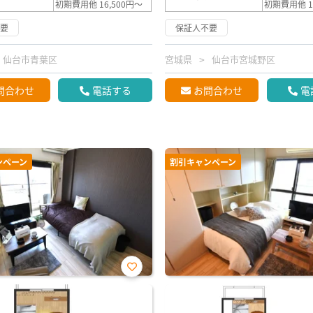
初期費用他 16,500円～
初期費用他 1
不要
保証人不要
仙台市青葉区
宮城県
仙台市宮城野区
問合わせ
電話する
お問合わせ
電
ンペーン
割引キャンペーン
お気
に入
り登
録