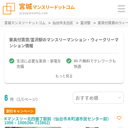
宮城マンスリードットコム
仙台市太白区
富沢駅
家具付賃貸のウィ
家具付賃貸/富沢駅のマンスリーマンション・ウィークリーマ
ンション情報
生活に必要な家具・家電を
Wi-Fi無料でテレワークも
完備
快適
もっと見る
6
件（1/1ページ）
割引キャンペーン
Kマンスリー北四番丁駅前（仙台市木町通市民センター前）
1006・1006(No.723862)
お気