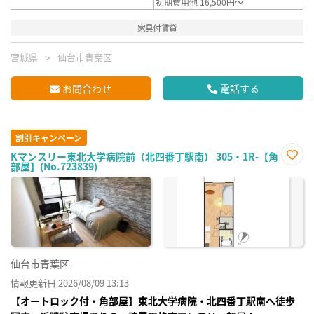
初期費用他 16,500円～
家具付賃貸
宮城県
仙台市青葉区
お問合わせ
電話する
割引キャンペーン
Kマンスリー東北大学病院前（北四番丁駅南） 305・1R-【角
部屋】(No.723839)
お気
に入
り登
録
仙台市青葉区
情報更新日 2026/08/09 13:13
【オートロック付・角部屋】東北大学病院・北四番丁駅南へ徒歩