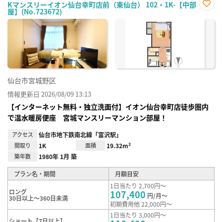
Kマンスリーイオン仙台幸町店前（東仙台） 102・1K-【中部
屋】(No.723672)
お気
に入
り登
録
仙台市宮城野区
情報更新日 2026/08/09 13:13
【インターネット無料・独立洗面付】イオン仙台幸町店徒歩圏内
で温水暖房便座 宮城マンスリーマンション部屋！
アクセス
仙台市地下鉄南北線「富沢駅」
間取り
1K
面積
19.32m²
築年数
1980年 1月 築
プラン名・期間
月額目安
1日当たり 2,700円～
ロング
107,400
円/月～
30日以上～360日未満
初期費用他 22,000円～
1日当たり 3,000円～
ショート【7日以上】