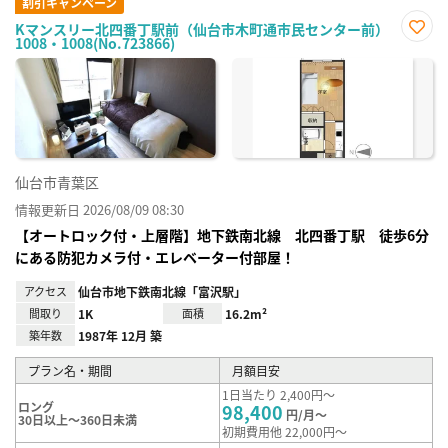
割引キャンペーン
Kマンスリー北四番丁駅前（仙台市木町通市民センター前）
1008・1008(No.723866)
お気
に入
り登
録
仙台市青葉区
情報更新日 2026/08/09 08:30
【オートロック付・上層階】地下鉄南北線 北四番丁駅 徒歩6分
にある防犯カメラ付・エレベーター付部屋！
アクセス
仙台市地下鉄南北線「富沢駅」
間取り
1K
面積
16.2m²
築年数
1987年 12月 築
プラン名・期間
月額目安
1日当たり 2,400円～
ロング
98,400
円/月～
30日以上～360日未満
初期費用他 22,000円～