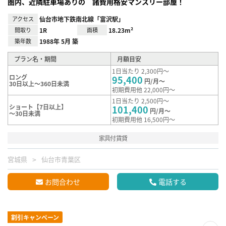
圏内、近隣駐車場ありの 諸費用格安マンスリー部屋！
アクセス
仙台市地下鉄南北線「富沢駅」
間取り
1R
面積
18.23m²
築年数
1988年 5月 築
プラン名・期間
月額目安
1日当たり 2,300円～
ロング
95,400
円/月～
30日以上～360日未満
初期費用他 22,000円～
1日当たり 2,500円～
ショート【7日以上】
101,400
円/月～
～30日未満
初期費用他 16,500円～
家具付賃貸
宮城県
仙台市青葉区
お問合わせ
電話する
割引キャンペーン