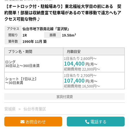
【オートロック付・駐輪場あり】東北福祉大学目の前にある 契
約簡単！部屋は収納豊富で駐車場があるので車移動で遠方へもア
クセス可能な物件♪
アクセス
仙台市地下鉄南北線「富沢駅」
間取り
1R
面積
19.58m²
築年数
1990年 11月 築
プラン名・期間
月額目安
1日当たり 2,600円～
ロング
104,400
円/月～
30日以上～360日未満
初期費用他 22,000円～
1日当たり 2,700円～
ショート【7日以上】
107,400
円/月～
～30日未満
初期費用他 16,500円～
家具付賃貸
宮城県
仙台市青葉区
お問合わせ
電話する