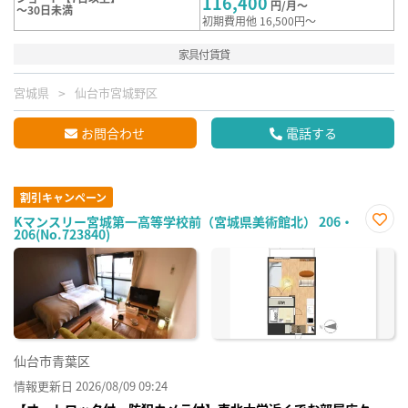
116,400
円/月～
～30日未満
初期費用他 16,500円～
家具付賃貸
宮城県
仙台市宮城野区
お問合わせ
電話する
割引キャンペーン
Kマンスリー宮城第一高等学校前（宮城県美術館北） 206・
206(No.723840)
お気
に入
り登
録
仙台市青葉区
情報更新日 2026/08/09 09:24