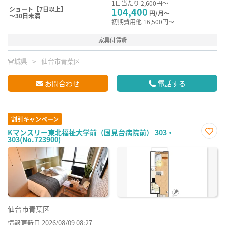
1日当たり 2,600円～
ショート【7日以上】
104,400
円/月～
～30日未満
初期費用他 16,500円～
家具付賃貸
宮城県
仙台市青葉区
お問合わせ
電話する
割引キャンペーン
Kマンスリー東北福祉大学前（国見台病院前） 303・
303(No.723900)
お気
に入
り登
録
仙台市青葉区
情報更新日 2026/08/09 08:27