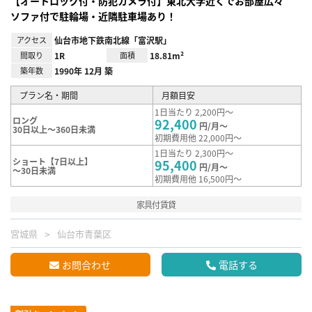
【オートロック付・防犯カメラ付】東北大学近くでお部屋広々
ソファ付で駐輪場・近隣駐車場あり！
アクセス
仙台市地下鉄南北線「富沢駅」
間取り
1R
面積
18.81m²
築年数
1990年 12月 築
プラン名・期間
月額目安
1日当たり 2,200円～
ロング
92,400
円/月～
30日以上～360日未満
初期費用他 22,000円～
1日当たり 2,300円～
ショート【7日以上】
95,400
円/月～
～30日未満
初期費用他 16,500円～
家具付賃貸
宮城県
仙台市青葉区
お問合わせ
電話する