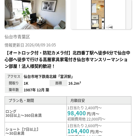
に入
り登
録
仙台市青葉区
情報更新日 2026/08/09 16:05
【オートロック付・防犯カメラ付】北四番丁駅へ徒歩6分で仙台中
心部へ徒歩で行ける高層家具家電付き仙台市マンスリーマンショ
ン部屋！法人様契約歓迎！
アクセス
仙台市地下鉄南北線「富沢駅」
間取り
1K
面積
16.2m²
築年数
1987年 12月 築
プラン名・期間
月額目安
1日当たり 2,400円～
ロング
98,400
円/月～
30日以上～360日未満
初期費用他 22,000円～
1日当たり 2,600円～
ショート【7日以上】
104,400
円/月～
～30日未満