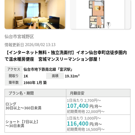
に入
り登
録
仙台市宮城野区
情報更新日 2026/08/02 13:13
【インターネット無料・独立洗面付】イオン仙台幸町店徒歩圏内
で温水暖房便座 宮城マンスリーマンション部屋！
アクセス
仙台市地下鉄南北線「富沢駅」
間取り
1K
面積
19.32m²
築年数
1980年 1月 築
プラン名・期間
月額目安
1日当たり 2,700円～
ロング
107,400
円/月～
30日以上～360日未満
初期費用他 22,000円～
1日当たり 3,000円～
ショート【7日以上】
116,400
円/月～
～30日未満
初期費用他 16,500円～