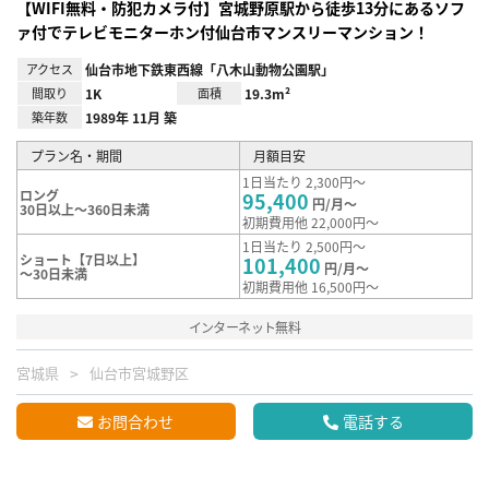
【WIFI無料・防犯カメラ付】宮城野原駅から徒歩13分にあるソフ
ァ付でテレビモニターホン付仙台市マンスリーマンション！
アクセス
仙台市地下鉄東西線「八木山動物公園駅」
間取り
1K
面積
19.3m²
築年数
1989年 11月 築
プラン名・期間
月額目安
1日当たり 2,300円～
ロング
95,400
円/月～
30日以上～360日未満
初期費用他 22,000円～
1日当たり 2,500円～
ショート【7日以上】
101,400
円/月～
～30日未満
初期費用他 16,500円～
インターネット無料
宮城県
仙台市宮城野区
お問合わせ
電話する