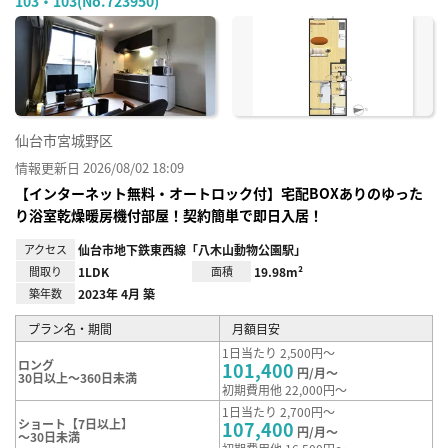
103・103(No.723950)
お気
に入
り登
録
仙台市宮城野区
情報更新日 2026/08/02 18:09
【インターネット無料・オートロック付】宅配BOXありのゆった
り浴室乾燥暖房機付部屋！契約簡単で即日入居！
アクセス
仙台市地下鉄東西線「八木山動物公園駅」
間取り
1LDK
面積
19.98m²
築年数
2023年 4月 築
プラン名・期間
月額目安
1日当たり 2,500円～
ロング
101,400
円/月～
30日以上～360日未満
初期費用他 22,000円～
1日当たり 2,700円～
ショート【7日以上】
107,400
円/月～
～30日未満