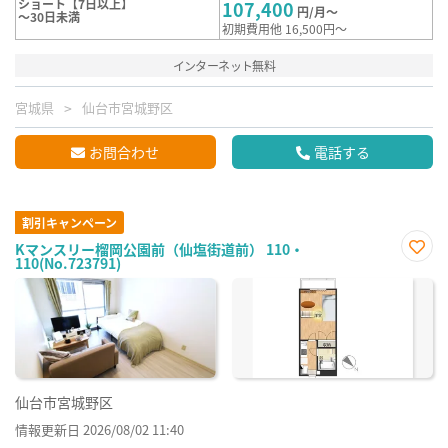
ショート【7日以上】
107,400
円/月～
～30日未満
初期費用他 16,500円～
インターネット無料
宮城県
仙台市宮城野区
お問合わせ
電話する
割引キャンペーン
Kマンスリー榴岡公園前（仙塩街道前） 110・
110(No.723791)
お気
に入
り登
録
仙台市宮城野区
情報更新日 2026/08/02 11:40