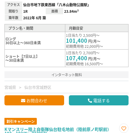
アクセス
仙台市地下鉄東西線「八木山動物公園駅」
間取り
1R
面積
23.84m²
築年数
2022年 6月 築
プラン名・期間
月額目安
1日当たり 2,500円～
ロング
101,400
円/月～
30日以上～360日未満
初期費用他 22,000円～
1日当たり 2,700円～
ショート【7日以上】
107,400
円/月～
～30日未満
初期費用他 16,500円～
インターネット無料
宮城県
仙台市宮城野区
お問合わせ
電話する
割引キャンペーン
Kマンスリー陸上自衛隊仙台駐屯地前（陸前原ノ町駅前）