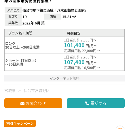
築の温水暖房便座付部屋！
アクセス
仙台市地下鉄東西線「八木山動物公園駅」
間取り
1R
面積
15.81m²
築年数
2022年 6月 築
プラン名・期間
月額目安
1日当たり 2,500円～
ロング
101,400
円/月～
30日以上～360日未満
初期費用他 22,000円～
1日当たり 2,700円～
ショート【7日以上】
107,400
円/月～
～30日未満
初期費用他 16,500円～
インターネット無料
宮城県
仙台市宮城野区
お問合わせ
電話する
割引キャンペーン