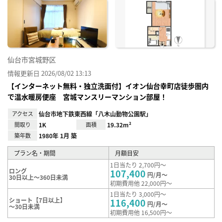
に入
り登
録
仙台市宮城野区
情報更新日 2026/08/02 13:13
【インターネット無料・独立洗面付】イオン仙台幸町店徒歩圏内
で温水暖房便座 宮城マンスリーマンション部屋！
アクセス
仙台市地下鉄東西線「八木山動物公園駅」
間取り
1K
面積
19.32m²
築年数
1980年 1月 築
プラン名・期間
月額目安
1日当たり 2,700円～
ロング
107,400
円/月～
30日以上～360日未満
初期費用他 22,000円～
1日当たり 3,000円～
ショート【7日以上】
116,400
円/月～
～30日未満
初期費用他 16,500円～