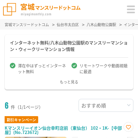
宮城マンスリードットコム
仙台市太白区
八木山動物公園駅
インタ
インターネット無料/八木山動物公園駅のマンスリーマンショ
ン・ウィークリーマンション情報
滞在中はずっとインターネ
リモートワークや動画視聴
ット無料
に最適
もっと見る
6
件（1/1ページ）
割引キャンペーン
Kマンスリーイオン仙台幸町店前（東仙台） 102・1K-【中部
屋】(No.723672)
お気