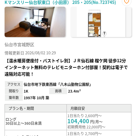
Kマンスリー仙台駅東口（小田原） 205・205(No.723745)
お気
に入
り登
録
仙台市宮城野区
情報更新日 2026/08/02 10:29
【温水暖房便座付・バストイレ別】ＪＲ仙⽯線 榴ケ岡 徒歩12分
インターネット無料のテレビモニターホン付部屋！契約は電子で
遠隔対応可能！
アクセス
仙台市地下鉄東西線「八木山動物公園駅」
間取り
1K
面積
23.4m²
築年数
1997年 10月 築
プラン名・期間
月額目安
1日当たり 2,600円～
ロング
104,400
円/月～
30日以上～360日未満
初期費用他 22,000円～
1日当たり 2,700円～