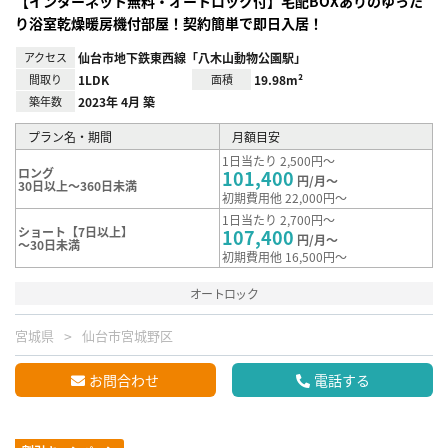
【インターネット無料・オートロック付】宅配BOXありのゆった
り浴室乾燥暖房機付部屋！契約簡単で即日入居！
アクセス
仙台市地下鉄東西線「八木山動物公園駅」
間取り
1LDK
面積
19.98m²
築年数
2023年 4月 築
プラン名・期間
月額目安
1日当たり 2,500円～
ロング
101,400
円/月～
30日以上～360日未満
初期費用他 22,000円～
1日当たり 2,700円～
ショート【7日以上】
107,400
円/月～
～30日未満
初期費用他 16,500円～
オートロック
宮城県
仙台市宮城野区
お問合わせ
電話する