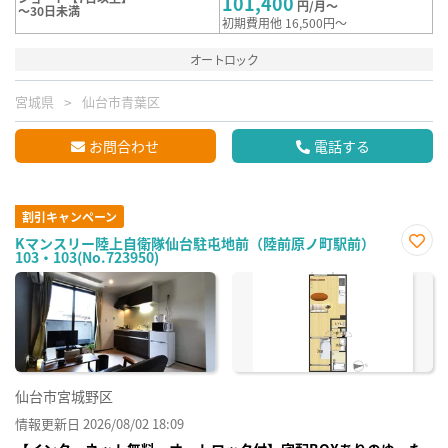
101,400
円/月～
～30日未満
初期費用他 16,500円～
オートロック
宮城県
仙台市青葉区
お問合わせ
電話する
割引キャンペーン
Kマンスリー陸上自衛隊仙台駐屯地前（陸前原ノ町駅前）
103・103(No.723950)
お気
に入
り登
録
仙台市宮城野区
情報更新日 2026/08/02 18:09