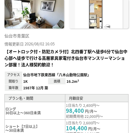
に入
り登
録
仙台市青葉区
情報更新日 2026/08/02 16:05
【オートロック付・防犯カメラ付】北四番丁駅へ徒歩6分で仙台中
心部へ徒歩で行ける高層家具家電付き仙台市マンスリーマンショ
ン部屋！法人様契約歓迎！
アクセス
仙台市地下鉄東西線「八木山動物公園駅」
間取り
1K
面積
16.2m²
築年数
1987年 12月 築
プラン名・期間
月額目安
1日当たり 2,400円～
ロング
98,400
円/月～
30日以上～360日未満
初期費用他 22,000円～
1日当たり 2,600円～
ショート【7日以上】
104,400
円/月～
～30日未満