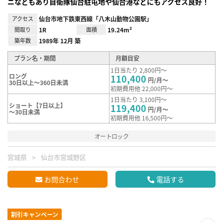
ニなどもあり自衛隊仙台駐屯地や仙台港などにもアクセス良好！
アクセス
仙台市地下鉄東西線「八木山動物公園駅」
間取り
1R
面積
19.24m²
築年数
1989年 12月 築
プラン名・期間
月額目安
1日当たり 2,800円～
ロング
110,400
円/月～
30日以上～360日未満
初期費用他 22,000円～
1日当たり 3,100円～
ショート【7日以上】
119,400
円/月～
～30日未満
初期費用他 16,500円～
オートロック
宮城県
仙台市宮城野区
お問合わせ
電話する
割引キャンペーン