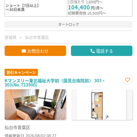
1日当たり 2,600円～
ショート【7日以上】
104,400
円/月～
～30日未満
初期費用他 16,500円～
オートロック
宮城県
仙台市青葉区
お問合わせ
電話する
割引キャンペーン
Kマンスリー東北福祉大学前（国見台病院前） 303・
303(No.723900)
お気
に入
り登
録
仙台市青葉区
情報更新日 2026/08/02 08:27