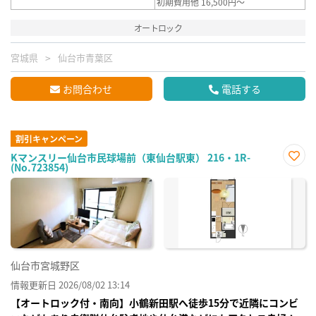
初期費用他 16,500円～
オートロック
宮城県
仙台市青葉区
お問合わせ
電話する
割引キャンペーン
Kマンスリー仙台市民球場前（東仙台駅東） 216・1R-
(No.723854)
お気
に入
り登
録
仙台市宮城野区
情報更新日 2026/08/02 13:14
【オートロック付・南向】小鶴新田駅へ徒歩15分で近隣にコンビ