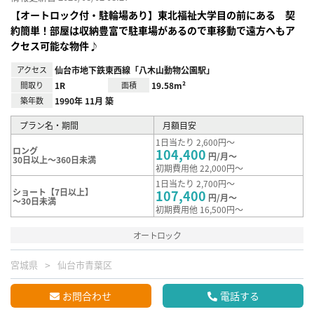
【オートロック付・駐輪場あり】東北福祉大学目の前にある 契
約簡単！部屋は収納豊富で駐車場があるので車移動で遠方へもア
クセス可能な物件♪
アクセス
仙台市地下鉄東西線「八木山動物公園駅」
間取り
1R
面積
19.58m²
築年数
1990年 11月 築
プラン名・期間
月額目安
1日当たり 2,600円～
ロング
104,400
円/月～
30日以上～360日未満
初期費用他 22,000円～
1日当たり 2,700円～
ショート【7日以上】
107,400
円/月～
～30日未満
初期費用他 16,500円～
オートロック
宮城県
仙台市青葉区
お問合わせ
電話する