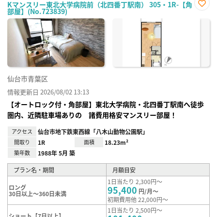
Kマンスリー東北大学病院前（北四番丁駅南） 305・1R-【角
部屋】(No.723839)
お気
に入
り登
録
仙台市青葉区
情報更新日 2026/08/02 13:13
【オートロック付・角部屋】東北大学病院・北四番丁駅南へ徒歩
圏内、近隣駐車場ありの 諸費用格安マンスリー部屋！
アクセス
仙台市地下鉄東西線「八木山動物公園駅」
間取り
1R
面積
18.23m²
築年数
1988年 5月 築
プラン名・期間
月額目安
1日当たり 2,300円～
ロング
95,400
円/月～
30日以上～360日未満
初期費用他 22,000円～
1日当たり 2,500円～
ショート【7日以上】