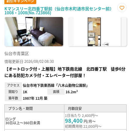
割引キャンペーン
Kマンスリー北四番丁駅前（仙台市木町通市民センター前）
1008・1008(No.723866)
お気
に入
り登
録
仙台市青葉区
情報更新日 2026/08/02 08:30
【オートロック付・上層階】地下鉄南北線 北四番丁駅 徒歩6分
にある防犯カメラ付・エレベーター付部屋！
アクセス
仙台市地下鉄東西線「八木山動物公園駅」
間取り
1K
面積
16.2m²
築年数
1987年 12月 築
プラン名・期間
月額目安
1日当たり 2,400円～
ロング
98,400
円/月～
30日以上～360日未満
初期費用他 22,000円～