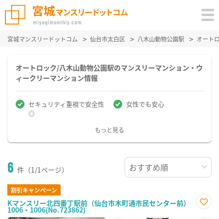
宮城マンスリードットコム
仙台市太白区
八木山動物公園駅
オート
オートロック/八木山動物公園駅のマンスリーマンション・ウ
ィークリーマンション情報
セキュリティ重視で安全性
女性でも安心
◎
もっと見る
6
件（1/1ページ）
割引キャンペーン
Kマンスリー北四番丁駅前（仙台市木町通市民センター前）
1006・1006(No.723862)
お気