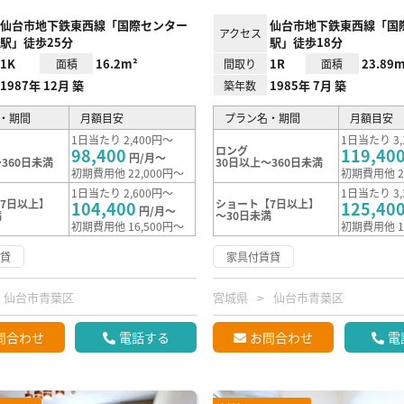
仙台市地下鉄東西線「国際センター
仙台市地下鉄東西線「国
アクセス
駅」徒歩25分
駅」徒歩18分
1K
16.2m²
1R
23.89m
面積
間取り
面積
1987年 12月 築
1985年 7月 築
築年数
・期間
月額目安
プラン名・期間
月額目安
1日当たり 2,400円～
1日当たり 3,
ロング
98,400
119,40
円/月～
360日未満
30日以上～360日未満
初期費用他 22,000円～
初期費用他 2
1日当たり 2,600円～
1日当たり 3,
7日以上】
ショート【7日以上】
104,400
125,40
円/月～
満
～30日未満
初期費用他 16,500円～
初期費用他 1
賃貸
家具付賃貸
仙台市青葉区
宮城県
仙台市青葉区
問合わせ
電話する
お問合わせ
電