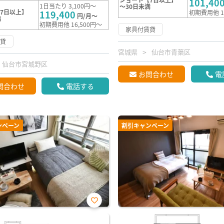
101,40
1日当たり 3,100円～
～30日未満
7日以上】
119,400
初期費用他 1
円/月～
満
初期費用他 16,500円～
家具付賃貸
賃貸
宮城県
仙台市青葉区
仙台市宮城野区
お問合わせ
電
問合わせ
電話する
ンペーン
割引キャンペーン
お気
に入