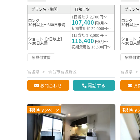
プラン名・期間
月額目安
プラン名
1日当たり 2,700円～
ロング
ロング
107,400
円/月～
30日以上～360日未満
30日以上～
初期費用他 22,000円～
1日当たり 3,000円～
ショート【7日以上】
ショート【
116,400
円/月～
～30日未満
～30日未
初期費用他 16,500円～
家具付賃貸
家具付
宮城県
仙台市宮城野区
宮城県
お問合わせ
電話する
お
割引キャンペーン
割引キャ