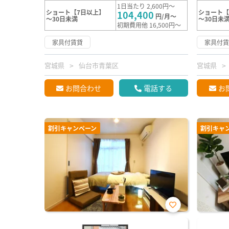
1日当たり 2,600円～
ショート【7日以上】
ショート【
104,400
円/月～
～30日未満
～30日未
初期費用他 16,500円～
家具付賃貸
家具付
宮城県
仙台市青葉区
宮城県
お問合わせ
電話する
お
割引キャンペーン
割引キャ
お気
に入