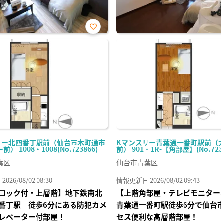
お気
に入
り登
録
リー北四番丁駅前（仙台市木町通市
Kマンスリー青葉通一番町駅前（
） 1008・1008(No.723866)
前） 901・1R-【角部屋】(No.723
葉区
仙台市青葉区
26/08/02 08:30
情報更新日 2026/08/02 09:43
ロック付・上層階】地下鉄南北
【上階角部屋・テレビモニター
番丁駅 徒歩6分にある防犯カメ
青葉通一番町駅徒歩6分で仙台
レベーター付部屋！
セス便利な高層階部屋！