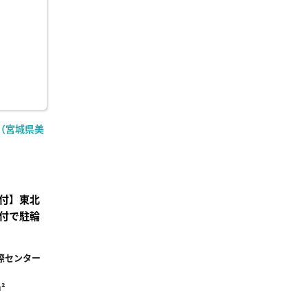
り登
録
（宮城県美
付】東北
付で駐輪
際センター
²