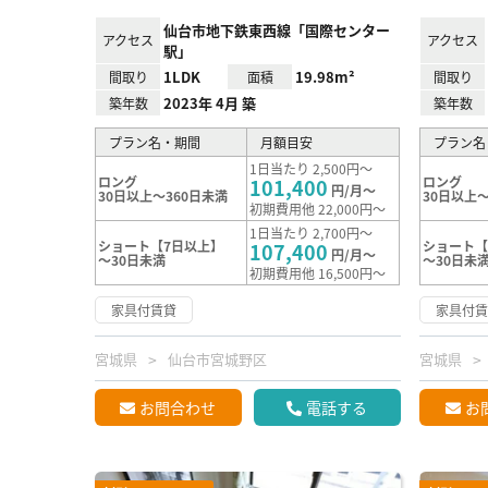
仙台市地下鉄東西線「国際センター
アクセス
アクセス
駅」
1LDK
19.98m²
間取り
面積
間取り
2023年 4月 築
築年数
築年数
プラン名・期間
月額目安
プラン名
1日当たり 2,500円～
ロング
ロング
101,400
円/月～
30日以上～360日未満
30日以上～
初期費用他 22,000円～
1日当たり 2,700円～
ショート【7日以上】
ショート【
107,400
円/月～
～30日未満
～30日未
初期費用他 16,500円～
家具付賃貸
家具付
宮城県
仙台市宮城野区
宮城県
お問合わせ
電話する
お