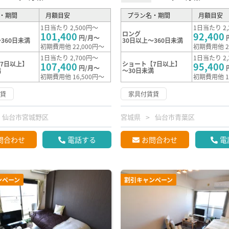
・期間
月額目安
プラン名・期間
月額目安
1日当たり 2,500円～
1日当たり 2,
ロング
101,400
92,400
円/月～
360日未満
30日以上～360日未満
初期費用他 22,000円～
初期費用他 2
1日当たり 2,700円～
1日当たり 2,
7日以上】
ショート【7日以上】
107,400
95,400
円/月～
満
～30日未満
初期費用他 16,500円～
初期費用他 1
賃貸
家具付賃貸
仙台市宮城野区
宮城県
仙台市青葉区
問合わせ
電話する
お問合わせ
電
ンペーン
割引キャンペーン