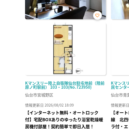
お気
に入
り登
録
Kマンスリー陸上自衛隊仙台駐屯地前（陸前
Kマンス
原ノ町駅前） 103・103(No.723950)
民センター前
仙台市宮城野区
仙台市青
情報更新日 2026/08/02 18:09
情報更新日 20
【インターネット無料・オートロック
【オート
付】宅配BOXありのゆったり浴室乾燥暖
線 北四
房機付部屋！契約簡単で即日入居！
ラ付・エ