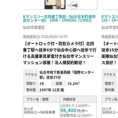
Kマンスリー北四番丁駅前（仙台市木町通市
Kマンス
民センター前） 1006・1006(No.723862)
216・1R-
仙台市青葉区
仙台市宮
情報更新日 2026/08/02 16:05
情報更新日 20
【オートロック付・防犯カメラ付】北四
【オート
番丁駅へ徒歩6分で仙台中心部へ徒歩で行
徒歩15
ける高層家具家電付き仙台市マンスリー
衛隊仙台
マンション部屋！法人様契約歓迎！
ス良好！
仙台市地下鉄東西線「国際センター
アクセス
アクセス
駅」徒歩25分
1K
16.2m²
間取り
面積
間取り
1987年 12月 築
築年数
築年数
プラン名・期間
月額目安
プラン名
1日当たり 2,400円～
ロング
ロング
98,400
円/月～
30日以上～360日未満
30日以上～
初期費用他 22,000円～