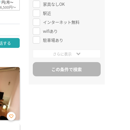
0
円/月～
家具なしOK
6,500円～
駅近
インターネット無料
wifiあり
駐車場あり
話する
さらに表示
お気
に入