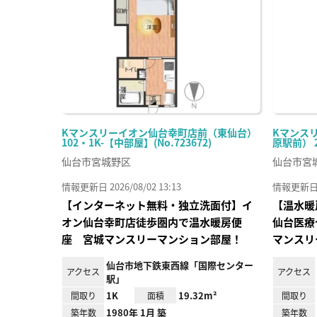
り登
録
Kマンスリーイオン仙台幸町店前（東仙台）
Kマンス
102・1K-【中部屋】(No.723672)
原駅前） 20
仙台市宮城野区
仙台市宮
情報更新日 2026/08/02 13:13
情報更新日 20
【インターネット無料・独立洗面付】イ
【温水暖
オン仙台幸町店徒歩圏内で温水暖房便
仙台医療
座 宮城マンスリーマンション部屋！
マンスリ
仙台市地下鉄東西線「国際センター
アクセス
アクセス
駅」
1K
19.32m²
間取り
面積
間取り
1980年 1月 築
築年数
築年数