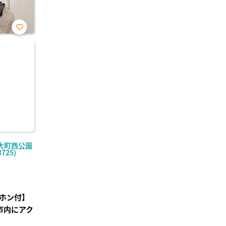
お気
に入
り登
録
大町西公園
725)
ホン付】
市内にアク