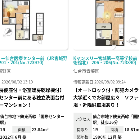
り登
録
リー仙台医療センター前（JR宮城野
Kマンスリー宮城第一高等学校前
1・201(No.723970)
術館北） 206・206(No.723840)
城野区
仙台市青葉区
26/08/02 13:19
情報更新日 2026/08/02 09:24
房便座付・浴室暖房乾燥機付】
【オートロック付・防犯カメラ
センター前にある独立洗面台付
大学近くでお部屋広々 ソファ
ーマンション！
場・近隣駐車場あり！
仙台市地下鉄東西線「国際センター
仙台市地下鉄東西線「国
アクセス
駅」
駅」徒歩16分
1R
23.84m²
1R
18.81m
面積
間取り
面積
2022年 6月 築
1990年 12月 築
築年数