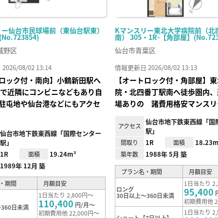
リー仙台市民球場前（東仙台駅東）
Kマンスリー東北大学病院前（北
(No.723854)
南） 305・1R-【角部屋】(No.723
城野区
仙台市青葉区
26/08/02 13:14
情報更新日 2026/08/02 13:13
ロック付・南向】小鶴新田駅へ
【オートロック付・角部屋】東
分で近隣にコンビニなどもあり自
院・北四番丁駅南へ徒歩圏内、
駐屯地や仙台港などにもアクセ
場ありの 諸費用格安マンスリ
仙台市地下鉄東西線「国
アクセス
駅」
仙台市地下鉄東西線「国際センター
駅」
1R
18.23m
間取り
面積
1R
19.24m²
1988年 5月 築
面積
築年数
1989年 12月 築
プラン名・期間
月額目安
・期間
月額目安
1日当たり 2,
ロング
95,400
1日当たり 2,800円～
30日以上～360日未満
110,400
初期費用他 2
円/月～
360日未満
1日当たり 2,
初期費用他 22,000円～
ショート【7日以上】