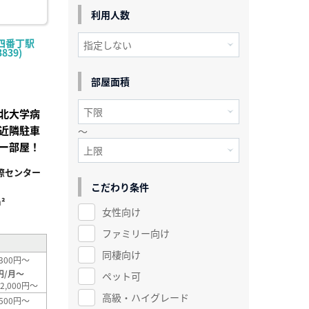
利用人数
四番丁駅
839)
部屋面積
北大学病
近隣駐車
～
ー部屋！
際センター
こだわり条件
²
女性向け
ファミリー向け
同棲向け
300円～
円/月～
ペット可
2,000円～
高級・ハイグレード
500円～