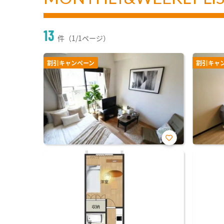
13
件（1/1ページ）
割引キャンペーン
割引キャ
お気
に入
り登
録