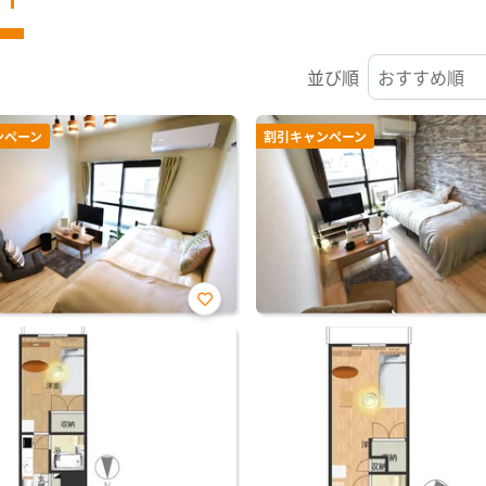
並び順
ンペーン
割引キャンペーン
お気
に入
り登
録