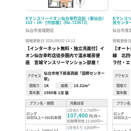
Kマンスリーイオン仙台幸町店前（東仙台）
Kマンス
102・1K-【中部屋】(No.723672)
民センター前
仙台市宮城野区
仙台市青
情報更新日 2026/08/02 13:13
情報更新日 20
【インターネット無料・独立洗面付】イ
【オート
オン仙台幸町店徒歩圏内で温水暖房便
線 北四
座 宮城マンスリーマンション部屋！
ラ付・エ
仙台市地下鉄東西線「国際センター
アクセス
アクセス
駅」
1K
19.32m²
間取り
面積
間取り
1980年 1月 築
築年数
築年数
プラン名・期間
月額目安
プラン名
1日当たり 2,700円～
ロング
ロング
107,400
円/月～
30日以上～360日未満
30日以上～
初期費用他 22,000円～
1日当たり 3,000円～
ショート【7日以上】
ショート【