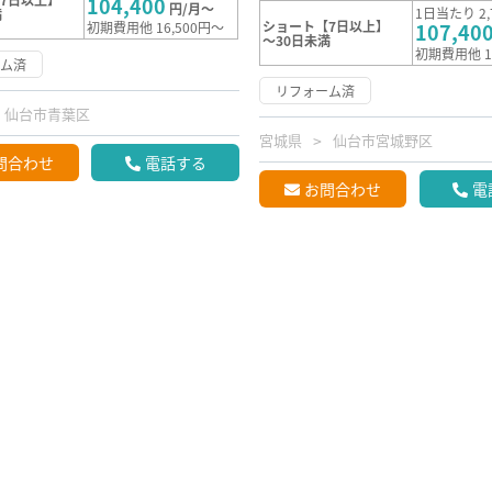
104,400
円/月～
1日当たり 2,
満
ショート【7日以上】
初期費用他 16,500円～
107,40
～30日未満
初期費用他 1
ーム済
リフォーム済
仙台市青葉区
宮城県
仙台市宮城野区
問合わせ
電話する
お問合わせ
電