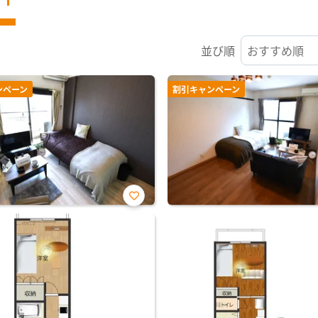
並び順
ンペーン
割引キャンペーン
お気
に入
り登
録