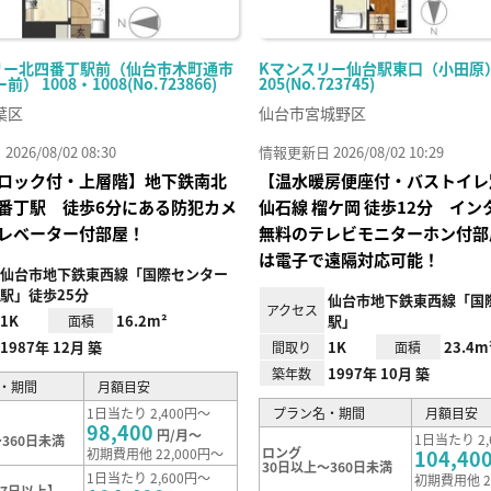
リー北四番丁駅前（仙台市木町通市
Kマンスリー仙台駅東口（小田原） 
） 1008・1008(No.723866)
205(No.723745)
葉区
仙台市宮城野区
26/08/02 08:30
情報更新日 2026/08/02 10:29
ロック付・上層階】地下鉄南北
【温水暖房便座付・バストイレ
番丁駅 徒歩6分にある防犯カメ
仙⽯線 榴ケ岡 徒歩12分 イ
レベーター付部屋！
無料のテレビモニターホン付部
は電子で遠隔対応可能！
仙台市地下鉄東西線「国際センター
駅」徒歩25分
仙台市地下鉄東西線「国
アクセス
1K
16.2m²
駅」
面積
1987年 12月 築
1K
23.4m
間取り
面積
1997年 10月 築
築年数
・期間
月額目安
1日当たり 2,400円～
プラン名・期間
月額目安
98,400
円/月～
1日当たり 2,
360日未満
ロング
初期費用他 22,000円～
104,40
30日以上～360日未満
1日当たり 2,600円～
初期費用他 2
7日以上】