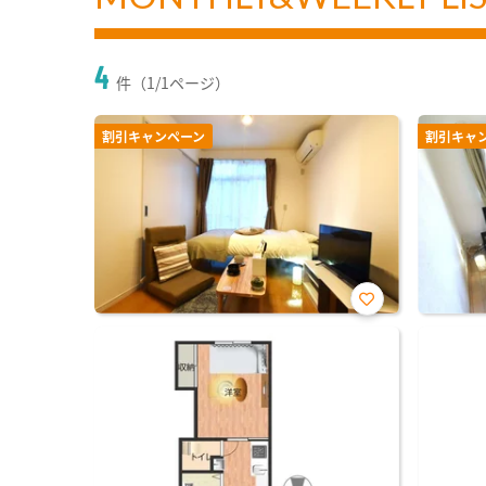
4
件（1/1ページ）
割引キャンペーン
割引キャ
お気
に入
り登
録