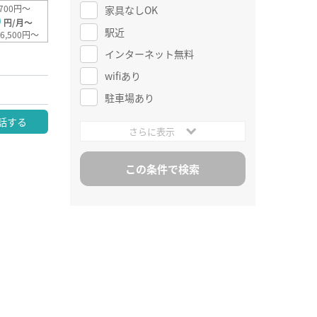
700円～
家具なしOK
0
円/月～
駅近
6,500円～
インターネット無料
wifiあり
駐車場あり
話する
さらに表示