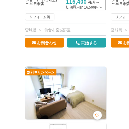
116,400
円/月～
～30日未満
～30日未
初期費用他 16,500円～
リフォーム済
リフォ
宮城県
仙台市宮城野区
宮城県
お問合わせ
電話する
お
割引キャンペーン
お気
に入