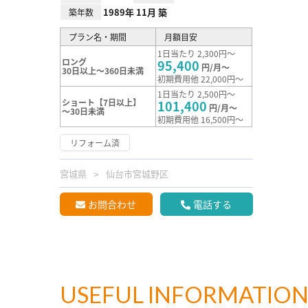
1989年 11月 築
築年数
プラン名・期間
月額目安
1日当たり 2,300円～
ロング
95,400
円/月～
30日以上～360日未満
初期費用他 22,000円～
1日当たり 2,500円～
ショート【7日以上】
101,400
円/月～
～30日未満
初期費用他 16,500円～
リフォーム済
宮城県
仙台市宮城野区
お問合わせ
電話する
USEFUL INFORMATIO