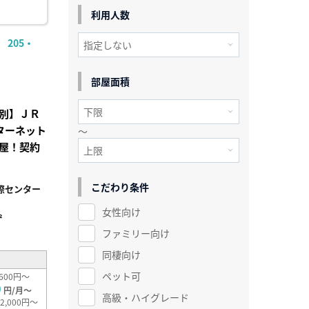
利用人数
205・
部屋面積
別】ＪＲ
ンターネット
～
屋！契約
こだわり条件
際センター
女性向け
²
ファミリー向け
同棲向け
ペット可
600円～
0
円/月～
高級・ハイグレード
2,000円～