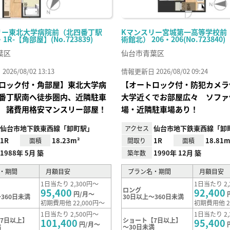
リー東北大学病院前（北四番丁駅
Kマンスリー宮城第一高等学校前
・1R-【角部屋】(No.723839)
術館北） 206・206(No.723840)
葉区
仙台市青葉区
26/08/02 13:13
情報更新日 2026/08/02 09:24
ロック付・角部屋】東北大学病
【オートロック付・防犯カメラ
番丁駅南へ徒歩圏内、近隣駐車
大学近くでお部屋広々 ソファ
 諸費用格安マンスリー部屋！
場・近隣駐車場あり！
仙台市地下鉄東西線「卸町駅」
仙台市地下鉄東西線「卸
アクセス
1R
18.23m²
1R
18.81m
面積
間取り
面積
1988年 5月 築
1990年 12月 築
築年数
・期間
月額目安
プラン名・期間
月額目安
1日当たり 2,300円～
1日当たり 2,
ロング
95,400
92,400
円/月～
360日未満
30日以上～360日未満
初期費用他 22,000円～
初期費用他 2
1日当たり 2,500円～
1日当たり 2,
7日以上】
ショート【7日以上】
101,400
95,400
円/月～
満
～30日未満