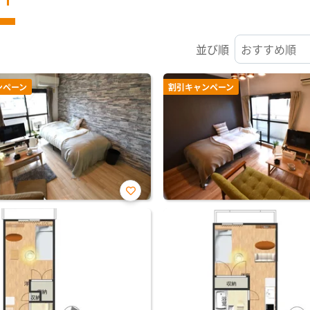
並び順
ンペーン
割引キャンペーン
お気
に入
り登
録