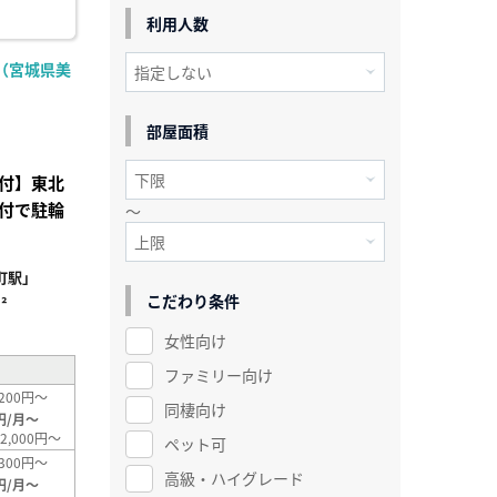
利用人数
（宮城県美
部屋面積
付】東北
付で駐輪
～
町駅」
こだわり条件
²
女性向け
ファミリー向け
200円～
同棲向け
円/月～
2,000円～
ペット可
300円～
高級・ハイグレード
円/月～