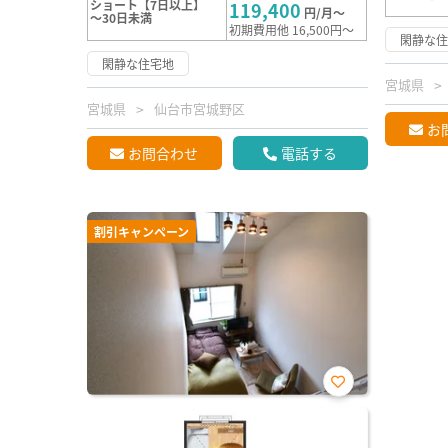
ショート【7日以上】
119,400
円/月～
～30日未満
初期費用他 16,500円～
閑静な
閑静な住宅地
宮城県
宮城県
仙台市宮城野区
お
お問合わせ
電話する
割引キャンペーン
お気
に入
り登
録