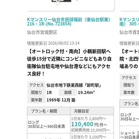
Kマンスリー仙台市民球場前（東仙台駅東）
Kマンス
216・1R-(No.723854)
南） 305
仙台市宮城野区
仙台市青
情報更新日 2026/08/02 13:14
情報更新日 20
【オートロック付・南向】小鶴新田駅へ
【オート
徒歩15分で近隣にコンビニなどもあり自
院・北四
衛隊仙台駐屯地や仙台港などにもアクセ
場ありの
ス良好！
アクセス
仙台市地下鉄東西線「卸町駅」
アクセス
間取り
1R
19.24m²
間取り
面積
築年数
1989年 12月 築
築年数
プラン名
プラン名・期間
月額目安
ロング
1日当たり 2,800円～
30日以上～
ロング
110,400
円/月～
30日以上～360日未満
初期費用他 22,000円～
ショート【
1日当たり 3,100円～
～30日未