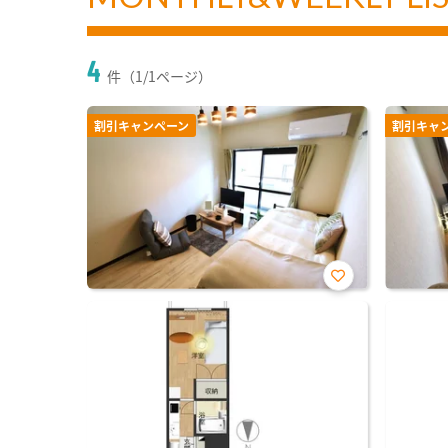
4
件（1/1ページ）
割引キャンペーン
割引キャ
お気
に入
り登
録