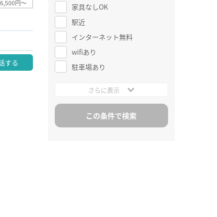
6,500円～
家具なしOK
駅近
インターネット無料
wifiあり
話する
駐車場あり
さらに表示