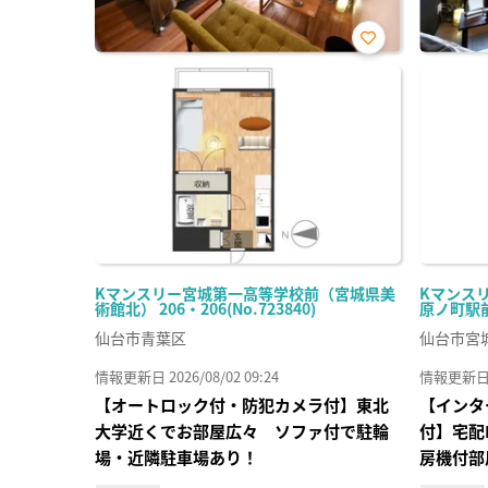
お気
に入
り登
録
Kマンスリー宮城第一高等学校前（宮城県美
Kマンス
術館北） 206・206(No.723840)
原ノ町駅前）
仙台市青葉区
仙台市宮
情報更新日 2026/08/02 09:24
情報更新日 20
【オートロック付・防犯カメラ付】東北
【インタ
大学近くでお部屋広々 ソファ付で駐輪
付】宅配
場・近隣駐車場あり！
房機付部