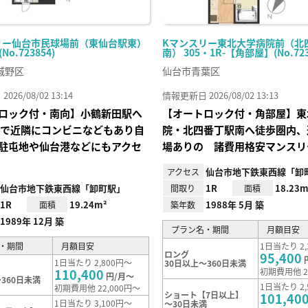
リー仙台市民球場前（東仙台駅東）
Kマンスリー東北大学病院前（北
(No.723854)
南） 305・1R-【角部屋】(No.723
城野区
仙台市青葉区
26/08/02 13:14
情報更新日 2026/08/02 13:13
ロック付・南向】小鶴新田駅へ
【オートロック付・角部屋】東
分で近隣にコンビニなどもあり自
院・北四番丁駅南へ徒歩圏内、
駐屯地や仙台港などにもアクセ
場ありの 諸費用格安マンスリ
仙台市地下鉄東西線「卸
アクセス
仙台市地下鉄東西線「卸町駅」
1R
18.23m
間取り
面積
1R
19.24m²
1988年 5月 築
面積
築年数
1989年 12月 築
プラン名・期間
月額目安
・期間
月額目安
1日当たり 2,
ロング
95,400
1日当たり 2,800円～
30日以上～360日未満
110,400
初期費用他 2
円/月～
360日未満
1日当たり 2,
初期費用他 22,000円～
ショート【7日以上】
101,40
1日当たり 3,100円～
～30日未満