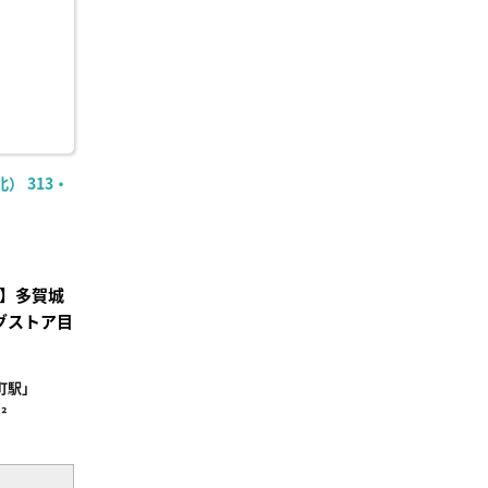
） 313・
付】多賀城
グストア目
町駅」
²