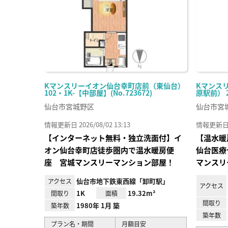
Kマンスリーイオン仙台幸町店前（東仙台）
Kマンス
102・1K-【中部屋】(No.723672)
原駅前） 20
仙台市宮城野区
仙台市宮
情報更新日 2026/08/02 13:13
情報更新日 20
【インターネット無料・独立洗面付】イ
【温水暖
オン仙台幸町店徒歩圏内で温水暖房便
仙台医療
座 宮城マンスリーマンション部屋！
マンスリ
仙台市地下鉄東西線「卸町駅」
アクセス
アクセス
1K
19.32m²
間取り
面積
間取り
1980年 1月 築
築年数
築年数
プラン名・期間
月額目安