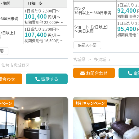
・期間
月額目安
1日当たり 2,
ロング
92,400
1日当たり 2,500円～
30日以上～360日未満
101,400
初期費用他 2
円/月～
360日未満
初期費用他 22,000円～
1日当たり 2,
ショート【7日以上】
95,400
1日当たり 2,700円～
～30日未満
7日以上】
107,400
初期費用他 1
円/月～
満
初期費用他 16,500円～
保証人不要
不要
宮城県
多賀城市
仙台市宮城野区
お問合わせ
電
問合わせ
電話する
ンペーン
割引キャンペーン