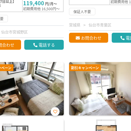
7日以上】
119,400
初期費用他 1
円/月～
満
初期費用他 16,500円～
保証人不要
不要
宮城県
仙台市青葉区
仙台市宮城野区
お問合わせ
電
問合わせ
電話する
ンペーン
割引キャンペーン
お気
に入
り登
録