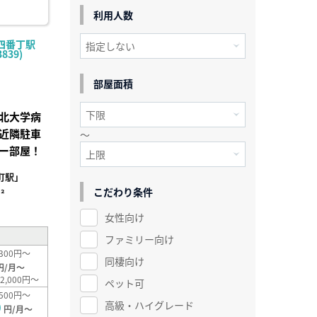
利用人数
四番丁駅
839)
部屋面積
北大学病
近隣駐車
～
ー部屋！
町駅」
こだわり条件
²
女性向け
ファミリー向け
300円～
同棲向け
円/月～
2,000円～
ペット可
500円～
高級・ハイグレード
0
円/月～