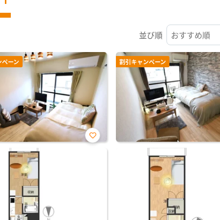
並び順
ンペーン
割引キャンペーン
お気
に入
り登
録