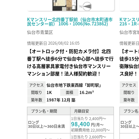
Kマンスリー北四番丁駅前（仙台市木町通市
Kマンス
民センター前） 1006・1006(No.723862)
216・1R-
仙台市青葉区
仙台市宮
情報更新日 2026/08/02 16:05
情報更新日 20
【オートロック付・防犯カメラ付】北四
【オート
番丁駅へ徒歩6分で仙台中心部へ徒歩で行
徒歩15
ける高層家具家電付き仙台市マンスリー
衛隊仙台
マンション部屋！法人様契約歓迎！
ス良好！
仙台市地下鉄東西線「卸町駅」
アクセス
アクセス
1K
16.2m²
間取り
面積
間取り
1987年 12月 築
築年数
築年数
プラン名・期間
月額目安
プラン名
1日当たり 2,400円～
ロング
ロング
98,400
円/月～
30日以上～360日未満
30日以上～
初期費用他 22,000円～
1日当たり 2,600円～