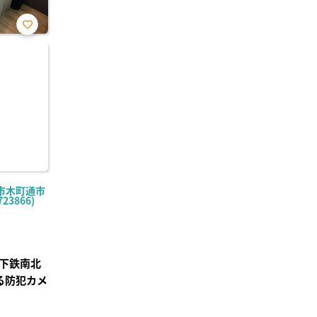
お気
に入
り登
録
市木町通市
23866)
下鉄南北
る防犯カメ