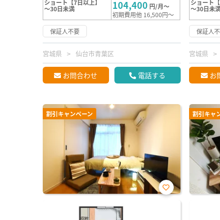
ショート【7日以上】
ショート【
104,400
円/月～
～30日未満
～30日未
初期費用他 16,500円～
保証人不要
保証人
宮城県
仙台市青葉区
宮城県
お問合わせ
電話する
お
割引キャンペーン
割引キャ
お気
に入
り登
録