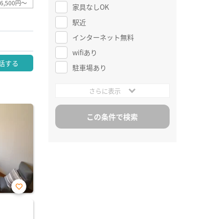
6,500円～
家具なしOK
駅近
インターネット無料
wifiあり
話する
駐車場あり
さらに表示
お気
に入
り登
録