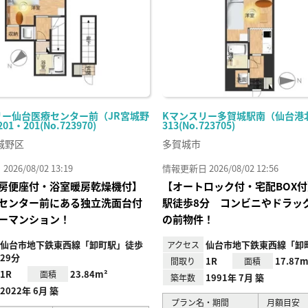
リー仙台医療センター前（JR宮城野
Kマンスリー多賀城駅南（仙台港北
1・201(No.723970)
313(No.723705)
城野区
多賀城市
26/08/02 13:19
情報更新日 2026/08/02 12:56
房便座付・浴室暖房乾燥機付】
【オートロック付・宅配BOX
センター前にある独立洗面台付
駅徒歩8分 コンビニやドラッ
ーマンション！
の前物件！
仙台市地下鉄東西線「卸町駅」徒歩
仙台市地下鉄東西線「卸
アクセス
29分
1R
17.87m
間取り
面積
1R
23.84m²
面積
1991年 7月 築
築年数
2022年 6月 築
プラン名・期間
月額目安