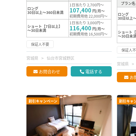
プラン名
1日当たり 2,700円～
ロング
107,400
円/月～
30日以上～360日未満
ロング
初期費用他 22,000円～
30日以上～
1日当たり 3,000円～
ショート【7日以上】
116,400
円/月～
～30日未満
ショート【
初期費用他 16,500円～
～30日未
保証人不要
保証人
宮城県
仙台市宮城野区
宮城県
お問合わせ
電話する
お
割引キャンペーン
割引キャ