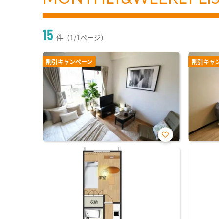
15
件（1/1ページ）
割引キャンペーン
割引キャ
お気
に入
り登
録