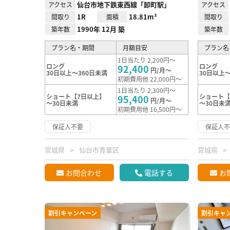
仙台市地下鉄東西線「卸町駅」
アクセス
アクセス
1R
18.81m²
間取り
面積
間取り
1990年 12月 築
築年数
築年数
プラン名・期間
月額目安
プラン名
1日当たり 2,200円～
ロング
ロング
92,400
円/月～
30日以上～360日未満
30日以上～
初期費用他 22,000円～
1日当たり 2,300円～
ショート【7日以上】
ショート【
95,400
円/月～
～30日未満
～30日未
初期費用他 16,500円～
保証人不要
保証人
宮城県
仙台市青葉区
宮城県
お問合わせ
電話する
お
割引キャンペーン
割引キャ