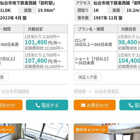
仙台市地下鉄東西線「卸町駅」
仙台市地下鉄東西線「卸
アクセス
1LDK
19.98m²
1K
16.2m
面積
間取り
面積
2023年 4月 築
1987年 12月 築
築年数
・期間
月額目安
プラン名・期間
月額目安
1日当たり 2,500円～
1日当たり 2,
ロング
101,400
98,400
円/月～
360日未満
30日以上～360日未満
初期費用他 22,000円～
初期費用他 2
1日当たり 2,700円～
1日当たり 2,
7日以上】
ショート【7日以上】
107,400
104,40
円/月～
満
～30日未満
初期費用他 16,500円～
初期費用他 1
不要
保証人不要
仙台市宮城野区
宮城県
仙台市青葉区
問合わせ
電話する
お問合わせ
電
ンペーン
割引キャンペーン