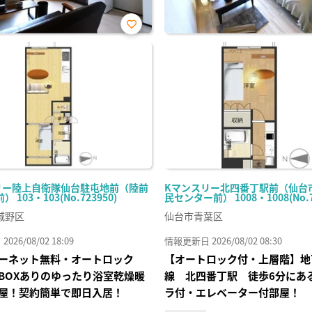
お気
に入
り登
録
リー陸上自衛隊仙台駐屯地前（陸前
Kマンスリー北四番丁駅前（仙台
 103・103(No.723950)
民センター前） 1008・1008(No.7
城野区
仙台市青葉区
26/08/02 18:09
情報更新日 2026/08/02 08:30
ーネット無料・オートロック
【オートロック付・上層階】地
BOXありのゆったり浴室乾燥暖
線 北四番丁駅 徒歩6分にあ
屋！契約簡単で即日入居！
ラ付・エレベーター付部屋！