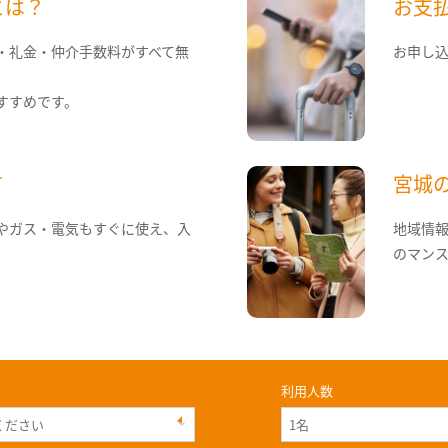
とは？
お支
・礼金・仲介手数料がすべて無
お申し
すすめです。
て
宮城
やガス・電気もすぐに使え、入
地域情
のマン
利用人数