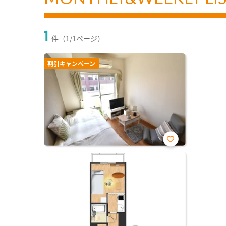
1
件（1/1ページ）
割引キャンペーン
お気
に入
り登
録