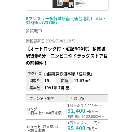
Kマンスリー多賀城駅南（仙台港北） 313・
313(No.723705)
多賀城市
情報更新日 2026/08/02 12:56
【オートロック付・宅配BOX付】多賀城
駅徒歩8分 コンビニやドラッグストア目
の前物件！
山陽電気鉄道本線「荒井駅」
アクセス
1R
17.87m²
間取り
面積
1991年 7月 築
築年数
プラン名・期間
月額目安
1日当たり 2,200円～
ロング
92,400
円/月～
30日以上～360日未満
初期費用他 22,000円～
1日当たり 2,300円～
ショート【7日以上】
95,400
円/月～
～30日未満