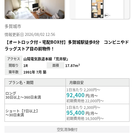
録
多賀城市
情報更新日 2026/08/02 12:56
【オートロック付・宅配BOX付】多賀城駅徒歩8分 コンビニやド
ラッグストア目の前物件！
アクセス
山陽電気鉄道本線「荒井駅」
間取り
1R
面積
17.87m²
築年数
1991年 7月 築
プラン名・期間
月額目安
1日当たり 2,200円～
ロング
92,400
円/月～
30日以上～360日未満
初期費用他 22,000円～
1日当たり 2,300円～
ショート【7日以上】
95,400
円/月～
～30日未満
初期費用他 16,500円～
空気清浄機付