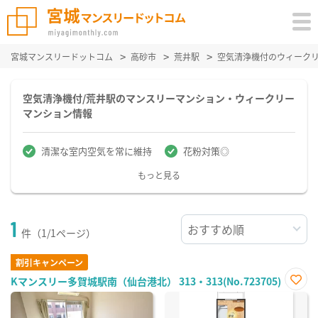
宮城マンスリードットコム
高砂市
荒井駅
空気清浄機付のウィーク
空気清浄機付/荒井駅のマンスリーマンション・ウィークリー
マンション情報
清潔な室内空気を常に維持
花粉対策◎
もっと見る
1
件（1/1ページ）
割引キャンペーン
Kマンスリー多賀城駅南（仙台港北） 313・313(No.723705)
お気
に入
り登