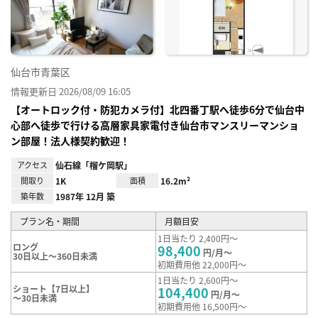
録
仙台市青葉区
情報更新日 2026/08/09 16:05
【オートロック付・防犯カメラ付】北四番丁駅へ徒歩6分で仙台中
心部へ徒歩で行ける高層家具家電付き仙台市マンスリーマンショ
ン部屋！法人様契約歓迎！
アクセス
仙石線「榴ケ岡駅」
間取り
1K
面積
16.2m²
築年数
1987年 12月 築
プラン名・期間
月額目安
1日当たり 2,400円～
ロング
98,400
円/月～
30日以上～360日未満
初期費用他 22,000円～
1日当たり 2,600円～
ショート【7日以上】
104,400
円/月～
～30日未満
初期費用他 16,500円～