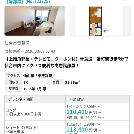
【角部屋】(No.723725)
お気
に入
り登
録
仙台市青葉区
情報更新日 2026/08/09 09:43
【上階角部屋・テレビモニターホン付】青葉通一番町駅徒歩6分で
仙台市内にアクセス便利な高層階部屋！
アクセス
仙山線「東照宮駅」
間取り
1R
面積
23.89m²
築年数
1985年 7月 築
プラン名・期間
月額目安
1日当たり 2,800円～
ロング
110,400
円/月～
30日以上～360日未満
初期費用他 22,000円～
1日当たり 2,900円～
ショート【7日以上】
113,400
円/月～
～30日未満