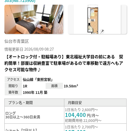
303(No.723900)
お気
に入
り登
録
仙台市青葉区
情報更新日 2026/08/09 08:27
【オートロック付・駐輪場あり】東北福祉大学目の前にある 契
約簡単！部屋は収納豊富で駐車場があるので車移動で遠方へもア
クセス可能な物件♪
アクセス
仙山線「東照宮駅」
間取り
1R
面積
19.58m²
築年数
1990年 11月 築
プラン名・期間
月額目安
1日当たり 2,600円～
ロング
104,400
円/月～
30日以上～360日未満
初期費用他 22,000円～
1日当たり 2,700円～
ショート【7日以上】