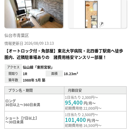
に入
り登
録
仙台市青葉区
情報更新日 2026/08/09 13:13
【オートロック付・角部屋】東北大学病院・北四番丁駅南へ徒歩
圏内、近隣駐車場ありの 諸費用格安マンスリー部屋！
アクセス
仙山線「東照宮駅」
間取り
1R
面積
18.23m²
築年数
1988年 5月 築
プラン名・期間
月額目安
1日当たり 2,300円～
ロング
95,400
円/月～
30日以上～360日未満
初期費用他 22,000円～
1日当たり 2,500円～
ショート【7日以上】
101,400
円/月～
～30日未満
初期費用他 16,500円～