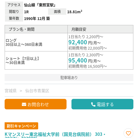
アクセス
仙山線「東照宮駅」
間取り
1R
面積
18.81m²
築年数
1990年 12月 築
プラン名・期間
月額目安
1日当たり 2,200円～
ロング
92,400
円/月～
30日以上～360日未満
初期費用他 22,000円～
1日当たり 2,300円～
ショート【7日以上】
95,400
円/月～
～30日未満
初期費用他 16,500円～
駐車場あり
宮城県
仙台市青葉区
お問合わせ
電話する
割引キャンペーン
Kマンスリー東北福祉大学前（国見台病院前） 303・