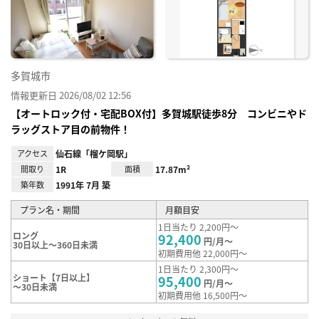
に入
り登
録
多賀城市
情報更新日 2026/08/02 12:56
【オートロック付・宅配BOX付】多賀城駅徒歩8分 コンビニやド
ラッグストア目の前物件！
アクセス
仙石線「榴ケ岡駅」
間取り
1R
面積
17.87m²
築年数
1991年 7月 築
プラン名・期間
月額目安
1日当たり 2,200円～
ロング
92,400
円/月～
30日以上～360日未満
初期費用他 22,000円～
1日当たり 2,300円～
ショート【7日以上】
95,400
円/月～
～30日未満
初期費用他 16,500円～