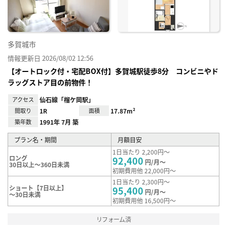
録
多賀城市
情報更新日 2026/08/02 12:56
【オートロック付・宅配BOX付】多賀城駅徒歩8分 コンビニやド
ラッグストア目の前物件！
アクセス
仙石線「榴ケ岡駅」
間取り
1R
面積
17.87m²
築年数
1991年 7月 築
プラン名・期間
月額目安
1日当たり 2,200円～
ロング
92,400
円/月～
30日以上～360日未満
初期費用他 22,000円～
1日当たり 2,300円～
ショート【7日以上】
95,400
円/月～
～30日未満
初期費用他 16,500円～
リフォーム済