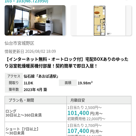
103・103(No.723950)
お気
に入
り登
録
仙台市宮城野区
情報更新日 2026/08/02 18:09
【インターネット無料・オートロック付】宅配BOXありのゆった
り浴室乾燥暖房機付部屋！契約簡単で即日入居！
アクセス
仙石線「あおば通駅」
間取り
1LDK
面積
19.98m²
築年数
2023年 4月 築
プラン名・期間
月額目安
1日当たり 2,500円～
ロング
101,400
円/月～
30日以上～360日未満
初期費用他 22,000円～
1日当たり 2,700円～
ショート【7日以上】
107,400
円/月～
～30日未満