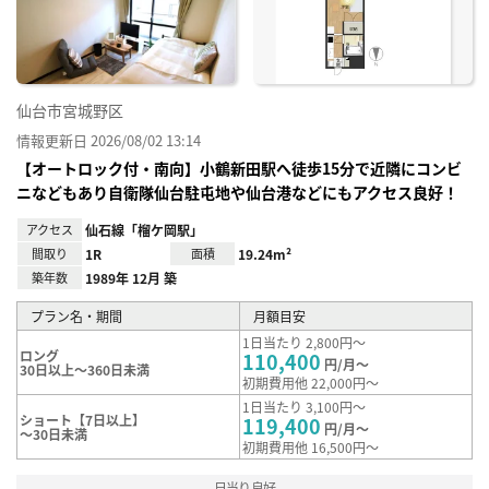
録
仙台市宮城野区
情報更新日 2026/08/02 13:14
【オートロック付・南向】小鶴新田駅へ徒歩15分で近隣にコンビ
ニなどもあり自衛隊仙台駐屯地や仙台港などにもアクセス良好！
アクセス
仙石線「榴ケ岡駅」
間取り
1R
面積
19.24m²
築年数
1989年 12月 築
プラン名・期間
月額目安
1日当たり 2,800円～
ロング
110,400
円/月～
30日以上～360日未満
初期費用他 22,000円～
1日当たり 3,100円～
ショート【7日以上】
119,400
円/月～
～30日未満
初期費用他 16,500円～
日当り良好