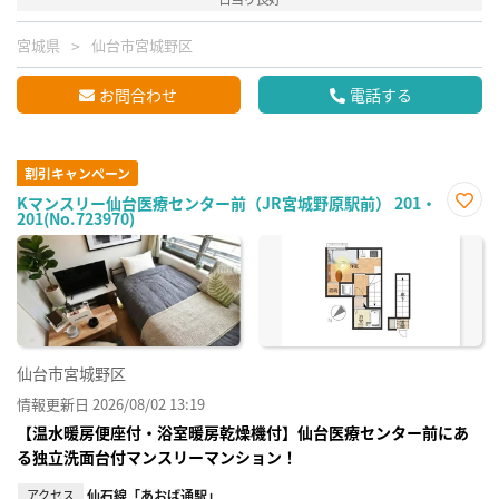
宮城県
仙台市宮城野区
お問合わせ
電話する
割引キャンペーン
Kマンスリー仙台医療センター前（JR宮城野原駅前） 201・
201(No.723970)
お気
に入
り登
録
仙台市宮城野区
情報更新日 2026/08/02 13:19
【温水暖房便座付・浴室暖房乾燥機付】仙台医療センター前にあ
る独立洗面台付マンスリーマンション！
アクセス
仙石線「あおば通駅」