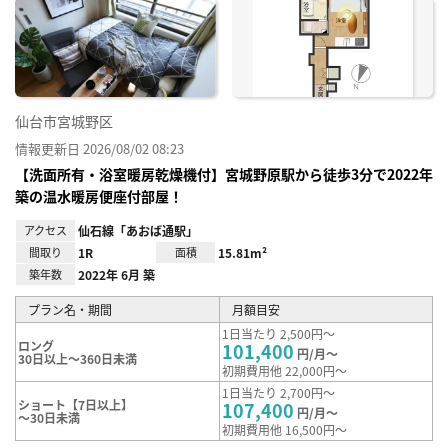
に入
り登
録
仙台市宮城野区
情報更新日 2026/08/02 08:23
【洗面所有・浴室暖房乾燥機付】宮城野原駅から徒歩3分で2022年
築の温水暖房便座付部屋！
アクセス
仙石線「あおば通駅」
間取り
1R
面積
15.81m²
築年数
2022年 6月 築
プラン名・期間
月額目安
1日当たり 2,500円～
ロング
101,400
円/月～
30日以上～360日未満
初期費用他 22,000円～
1日当たり 2,700円～
ショート【7日以上】
107,400
円/月～
～30日未満
初期費用他 16,500円～