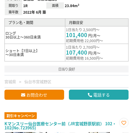
間取り
1R
面積
23.84m²
築年数
2022年 6月 築
プラン名・期間
月額目安
1日当たり 2,500円～
ロング
101,400
円/月～
30日以上～360日未満
初期費用他 22,000円～
1日当たり 2,700円～
ショート【7日以上】
107,400
円/月～
～30日未満
初期費用他 16,500円～
日当り良好
宮城県
仙台市宮城野区
お問合わせ
電話する
割引キャンペーン
Kマンスリー仙台医療センター前（JR宮城野原駅前） 102・
102(No.723965)
お気