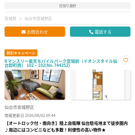
日当り良好
宮城県
仙台市宮城野区
お問合わせ
電話する
割引キャンペーン
Kマンスリー楽天モバイルパーク宮城前（イオンスタイル仙
台卸町西） 102・102(No.744252)
お気
に入
り登
録
仙台市宮城野区
情報更新日 2026/08/02 09:44
【オートロック付・南向き】陸上自衛隊 仙台駐屯地まで徒歩圏内
♪周辺にはコンビニなども多数！利便性の高い物件★