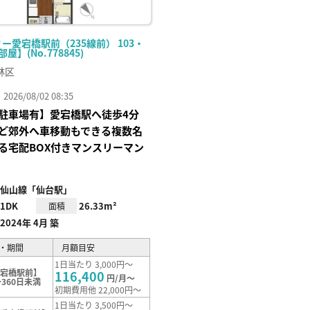
ー愛宕橋駅前（235線前） 103・
部屋】(No.778845)
林区
26/08/02 08:35
駐車場有】愛宕橋駅へ徒歩4分
ど郊外へ車移動もできる複数名
る宅配BOX付きマンスリーマン
仙山線「仙台駅」
1DK
26.33m²
面積
2024年 4月 築
・期間
月額目安
1日当たり 3,000円～
愛宕橋駅前】
116,400
円/月～
360日未満
初期費用他 22,000円～
1日当たり 3,500円～