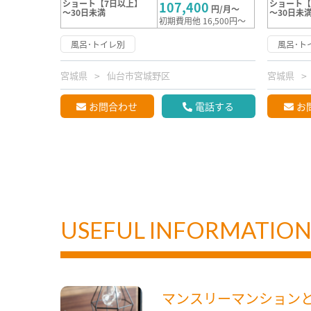
ショート【7日以上】
ショート
107,400
円/月～
～30日未満
～30日未
初期費用他 16,500円～
風呂･トイレ別
風呂･ト
宮城県
仙台市宮城野区
宮城県
お問合わせ
電話する
お
USEFUL INFORMATIO
マンスリーマンション