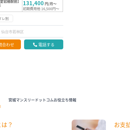
【愛宕橋駅前】
131,400
円/月～
満
初期費用他 16,500円～
イレ別
仙台市若林区
問合わせ
電話する
N
宮城マンスリードットコムお役立ち情報
とは？
お支