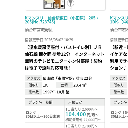
Kマンスリー仙台駅東口（小田原） 205・
Kマンスリ
205(No.723745)
1DK-【中
仙台市宮城野区
仙台市若
情報更新日 2026/08/02 10:29
情報更新日 20
【温水暖房便座付・バストイレ別】ＪＲ
【駅近・
仙⽯線 榴ケ岡 徒歩12分 インターネット
イケアな
無料のテレビモニターホン付部屋！契約
利用でき
は電子で遠隔対応可能！
ション♪
仙山線「東照宮駅」徒歩22分
アクセス
アクセス
1K
23.4m²
間取り
面積
間取り
1997年 10月 築
築年数
築年数
プラン名・期間
月額目安
プラン名
1日当たり 2,600円～
ロング
ロング【
104,400
円/月～
30日以上～360日未満
30日以上～
初期費用他 22,000円～
1日当たり 2,700円～