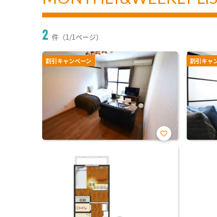
2
件（1/1ページ）
割引キャンペーン
割引キャ
お気
に入
り登
録