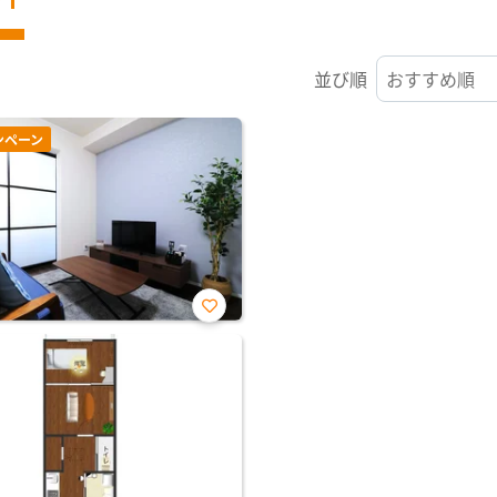
並び順
ンペーン
お気
に入
り登
録