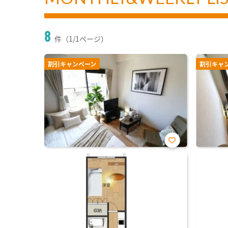
8
件（1/1ページ）
割引キャンペーン
割引キャ
お気
に入
り登
録