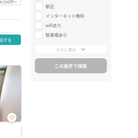
6,500円～
駅近
インターネット無料
wifiあり
駐車場あり
話する
さらに表示
お気
に入
り登
録