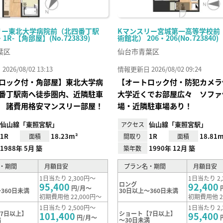
リー東北大学病院前（北四番丁駅
Kマンスリー宮城第一高等学校前
・1R-【角部屋】(No.723839)
術館北） 206・206(No.723840)
葉区
仙台市青葉区
26/08/02 13:13
情報更新日 2026/08/02 09:24
ロック付・角部屋】東北大学病
【オートロック付・防犯カメラ
番丁駅南へ徒歩圏内、近隣駐車
大学近くでお部屋広々 ソファ
 諸費用格安マンスリー部屋！
場・近隣駐車場あり！
仙山線「東照宮駅」
仙山線「東照宮駅」
アクセス
1R
18.23m²
1R
18.81m
面積
間取り
面積
1988年 5月 築
1990年 12月 築
築年数
・期間
月額目安
プラン名・期間
月額目安
1日当たり 2,300円～
1日当たり 2,
ロング
95,400
92,400
円/月～
360日未満
30日以上～360日未満
初期費用他 22,000円～
初期費用他 2
1日当たり 2,500円～
1日当たり 2,
7日以上】
ショート【7日以上】
101,400
95,400
円/月～
満
～30日未満