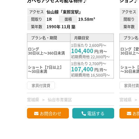
方へもアクセス可能な物件♪
ション♪
仙山線「東照宮駅」
アクセス
アクセス
1R
19.58m²
間取り
面積
間取り
1990年 11月 築
築年数
築年数
プラン名・期間
月額目安
プラン名
1日当たり 2,600円～
ロング
ロング【
104,400
円/月～
30日以上～360日未満
30日以上～
初期費用他 22,000円～
1日当たり 2,700円～
ショート【7日以上】
ショート
107,400
円/月～
～30日未満
～30日未
初期費用他 16,500円～
家具付賃貸
家具付
宮城県
仙台市青葉区
宮城県
お問合わせ
電話する
お