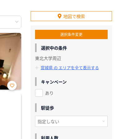
地図で検索
選択条件変更
選択中の条件
東北大学周辺
宮城県 の エリアを全て表示する
キャンペーン
あり
お気
に入
り登
録
駅徒歩
利用人数