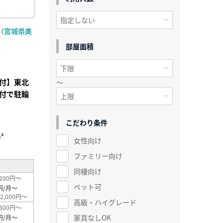
（宮城県美
部屋面積
付】東北
～
付で駐輪
こだわり条件
²
女性向け
ファミリー向け
同棲向け
200円～
ペット可
円/月～
2,000円～
高級・ハイグレード
300円～
家具なしOK
円/月～