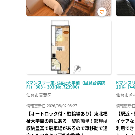
お気
に入
り登
録
Kマンスリー東北福祉大学前（国見台病院
Kマンスリ
前） 303・303(No.723900)
1DK-【中
仙台市青葉区
仙台市若
情報更新日 2026/08/02 08:27
情報更新日 20
【オートロック付・駐輪場あり】東北福
【駅近・
祉大学目の前にある 契約簡単！部屋は
イケアな
収納豊富で駐車場があるので車移動で遠
利用でき