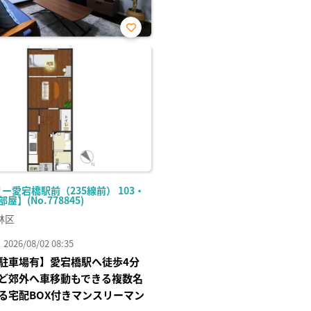
お気
に入
り登
録
ー愛宕橋駅前（235線前） 103・
部屋】(No.778845)
林区
26/08/02 08:35
駐車場有】愛宕橋駅へ徒歩4分
ど郊外へ車移動もできる複数名
る宅配BOX付きマンスリーマン