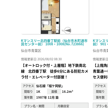
Kマンスリー北四番丁駅前（仙台市木町通市
Kマンス
民センター前） 1008・1008(No.723866)
前） 901
仙台市青葉区
仙台市青
情報更新日 2026/08/02 08:30
情報更新日 20
【オートロック付・上層階】地下鉄南北
【上階角
線 北四番丁駅 徒歩6分にある防犯カメ
青葉通一
ラ付・エレベーター付部屋！
セス便利
仙石線「榴ケ岡駅」
アクセス
アクセス
1K
16.2m²
間取り
面積
間取り
1987年 12月 築
築年数
築年数
プラン名・期間
月額目安
プラン名