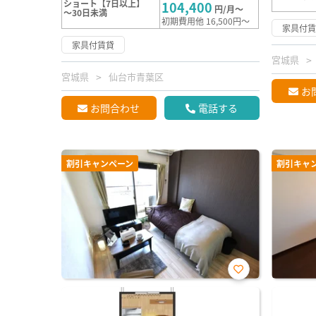
ショート【7日以上】
104,400
円/月～
～30日未満
初期費用他 16,500円～
家具付
家具付賃貸
宮城県
宮城県
仙台市青葉区
お
お問合わせ
電話する
割引キャンペーン
割引キャ
お気
に入
り登
録