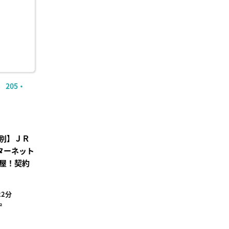
205・
別】ＪＲ
ンターネット
屋！契約
2分
²