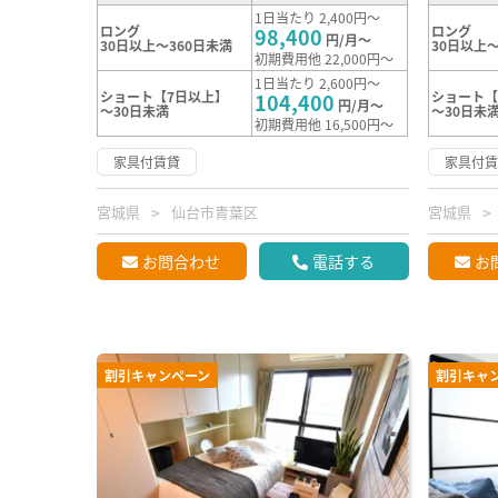
1日当たり 2,400円～
ロング
ロング
98,400
円/月～
30日以上～360日未満
30日以上～
初期費用他 22,000円～
1日当たり 2,600円～
ショート【7日以上】
ショート【
104,400
円/月～
～30日未満
～30日未
初期費用他 16,500円～
家具付賃貸
家具付
宮城県
仙台市青葉区
宮城県
お問合わせ
電話する
お
割引キャンペーン
割引キャ