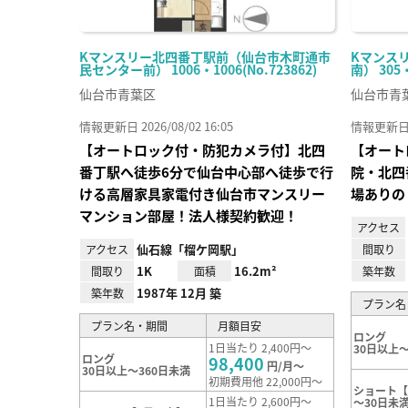
Kマンスリー北四番丁駅前（仙台市木町通市
Kマンス
民センター前） 1006・1006(No.723862)
南） 305
仙台市青葉区
仙台市青
情報更新日 2026/08/02 16:05
情報更新日 20
【オートロック付・防犯カメラ付】北四
【オート
番丁駅へ徒歩6分で仙台中心部へ徒歩で行
院・北四
ける高層家具家電付き仙台市マンスリー
場ありの
マンション部屋！法人様契約歓迎！
アクセス
仙石線「榴ケ岡駅」
アクセス
間取り
1K
16.2m²
間取り
面積
築年数
1987年 12月 築
築年数
プラン名
プラン名・期間
月額目安
ロング
1日当たり 2,400円～
30日以上～
ロング
98,400
円/月～
30日以上～360日未満
初期費用他 22,000円～
ショート【
1日当たり 2,600円～
～30日未