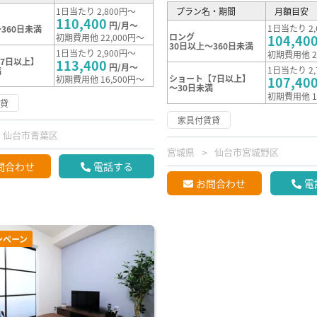
1日当たり 2,800円～
プラン名・期間
月額目安
110,400
円/月～
1日当たり 2,
360日未満
ロング
初期費用他 22,000円～
104,40
30日以上～360日未満
1日当たり 2,900円～
初期費用他 2
7日以上】
113,400
円/月～
1日当たり 2,
満
ショート【7日以上】
初期費用他 16,500円～
107,40
～30日未満
初期費用他 1
賃貸
家具付賃貸
仙台市青葉区
宮城県
仙台市宮城野区
問合わせ
電話する
お問合わせ
電
ンペーン