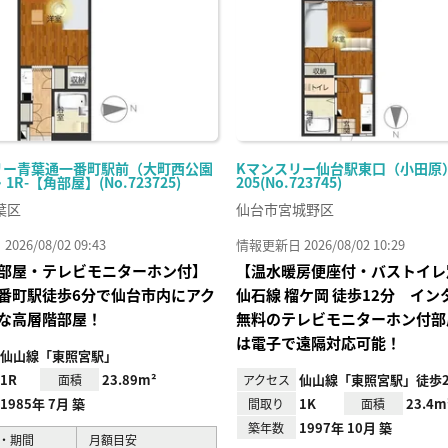
リー青葉通一番町駅前（大町西公園
Kマンスリー仙台駅東口（小田原） 
・1R-【角部屋】(No.723725)
205(No.723745)
葉区
仙台市宮城野区
26/08/02 09:43
情報更新日 2026/08/02 10:29
部屋・テレビモニターホン付】
【温水暖房便座付・バストイレ
番町駅徒歩6分で仙台市内にアク
仙⽯線 榴ケ岡 徒歩12分 イ
な高層階部屋！
無料のテレビモニターホン付部
は電子で遠隔対応可能！
仙山線「東照宮駅」
1R
23.89m²
仙山線「東照宮駅」徒歩2
面積
アクセス
1985年 7月 築
1K
23.4m
間取り
面積
1997年 10月 築
築年数
・期間
月額目安