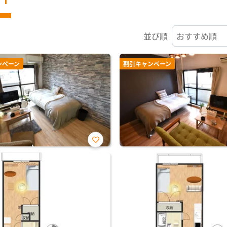
並び順
ンペーン
割引キャンペーン
お気
に入
り登
録