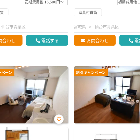
初期費用他 16,500円～
初期費用他 1
賃貸
家具付賃貸
仙台市青葉区
宮城県
仙台市青葉区
問合わせ
電話する
お問合わせ
電
ンペーン
割引キャンペーン
お気
に入
り登
録