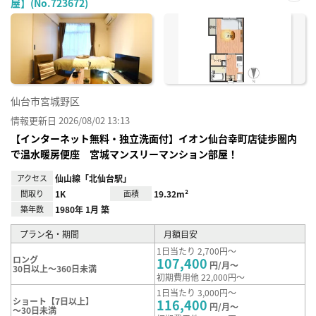
屋】(No.723672)
お気
に入
り登
録
仙台市宮城野区
情報更新日 2026/08/02 13:13
【インターネット無料・独立洗面付】イオン仙台幸町店徒歩圏内
で温水暖房便座 宮城マンスリーマンション部屋！
アクセス
仙山線「北仙台駅」
間取り
1K
面積
19.32m²
築年数
1980年 1月 築
プラン名・期間
月額目安
1日当たり 2,700円～
ロング
107,400
円/月～
30日以上～360日未満
初期費用他 22,000円～
1日当たり 3,000円～
ショート【7日以上】
116,400
円/月～
～30日未満