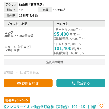
アクセス
仙山線「東照宮駅」
間取り
1R
面積
18.23m²
築年数
1988年 5月 築
プラン名・期間
月額目安
1日当たり 2,300円～
ロング
95,400
円/月～
30日以上～360日未満
初期費用他 22,000円～
1日当たり 2,500円～
ショート【7日以上】
101,400
円/月～
～30日未満
初期費用他 16,500円～
空気清浄機付
宮城県
仙台市青葉区
お問合わせ
電話する
割引キャンペーン
Kマンスリーイオン仙台幸町店前（東仙台） 102・1K-【中部