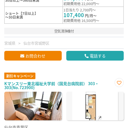
30日以上～360日未満
初期費用他 22,000円～
1日当たり 2,700円～
ショート【7日以上】
107,400
円/月～
～30日未満
初期費用他 16,500円～
空気清浄機付
宮城県
仙台市宮城野区
お問合わせ
電話する
割引キャンペーン
Kマンスリー東北福祉大学前（国見台病院前） 303・
303(No.723900)
お気
に入
り登
録
仙台市青葉区