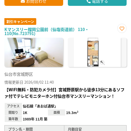
お問合わせ
電話する
割引キャンペーン
Kマンスリー榴岡公園前（仙塩街道前） 110・
110(No.723791)
お気
に入
り登
録
仙台市宮城野区
情報更新日 2026/08/02 11:40
【WIFI無料・防犯カメラ付】宮城野原駅から徒歩13分にあるソフ
ァ付でテレビモニターホン付仙台市マンスリーマンション！
アクセス
仙石線「あおば通駅」
間取り
1K
面積
19.3m²
築年数
1989年 11月 築
プラン名・期間
月額目安