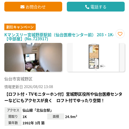
お問合わせ
電話する
割引キャンペーン
Kマンスリー宮城野原駅前（仙台医療センター前） 203・1K-
【中部屋】(No.723917)
お気
に入
り登
録
仙台市宮城野区
情報更新日 2026/08/02 13:08
【ロフト付・TVモニターホン付】宮城野区役所や仙台医療センタ
ーなどにもアクセスが良く ロフト付でゆったり空間！
アクセス
仙山線「北仙台駅」
間取り
1K
面積
24.9m²
築年数
1992年 3月 築