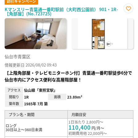
割引キャンペーン
Kマンスリー青葉通一番町駅前（大町西公園前） 901・1R-
【角部屋】(No.723725)
お気
に入
り登
録
仙台市青葉区
情報更新日 2026/08/02 09:43
【上階角部屋・テレビモニターホン付】青葉通一番町駅徒歩6分で
仙台市内にアクセス便利な高層階部屋！
アクセス
仙山線「東照宮駅」
間取り
1R
面積
23.89m²
築年数
1985年 7月 築
プラン名・期間
月額目安
1日当たり 2,800円～
ロング
110,400
円/月～
30日以上～360日未満
初期費用他 22,000円～