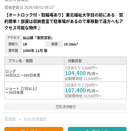
情報更新日 2026/08/02 08:27
【オートロック付・駐輪場あり】東北福祉大学目の前にある 契
約簡単！部屋は収納豊富で駐車場があるので車移動で遠方へもア
クセス可能な物件♪
アクセス
仙山線「東照宮駅」
間取り
1R
面積
19.58m²
築年数
1990年 11月 築
プラン名・期間
月額目安
1日当たり 2,600円～
ロング
104,400
円/月～
30日以上～360日未満
初期費用他 22,000円～
1日当たり 2,700円～
ショート【7日以上】
107,400
円/月～
～30日未満
初期費用他 16,500円～
空気清浄機付
宮城県
仙台市青葉区