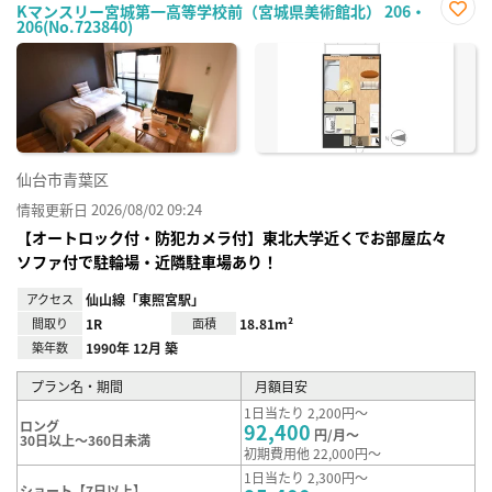
Kマンスリー宮城第一高等学校前（宮城県美術館北） 206・
206(No.723840)
お気
に入
り登
録
仙台市青葉区
情報更新日 2026/08/02 09:24
【オートロック付・防犯カメラ付】東北大学近くでお部屋広々
ソファ付で駐輪場・近隣駐車場あり！
アクセス
仙山線「東照宮駅」
間取り
1R
面積
18.81m²
築年数
1990年 12月 築
プラン名・期間
月額目安
1日当たり 2,200円～
ロング
92,400
円/月～
30日以上～360日未満
初期費用他 22,000円～
1日当たり 2,300円～
ショート【7日以上】