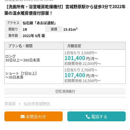
【洗面所有・浴室暖房乾燥機付】宮城野原駅から徒歩3分で2022年
築の温水暖房便座付部屋！
アクセス
仙石線「あおば通駅」
間取り
1R
面積
15.81m²
築年数
2022年 6月 築
プラン名・期間
月額目安
1日当たり 2,500円～
ロング
101,400
円/月～
30日以上～360日未満
初期費用他 22,000円～
1日当たり 2,700円～
ショート【7日以上】
107,400
円/月～
～30日未満
初期費用他 16,500円～
空気清浄機付
宮城県
仙台市宮城野区
お問合わせ
電話する