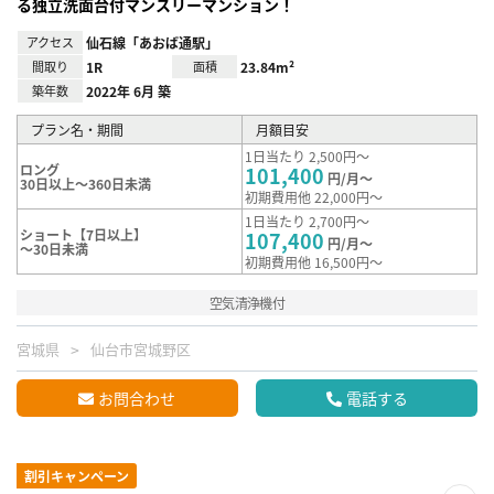
る独立洗面台付マンスリーマンション！
アクセス
仙石線「あおば通駅」
間取り
1R
面積
23.84m²
築年数
2022年 6月 築
プラン名・期間
月額目安
1日当たり 2,500円～
ロング
101,400
円/月～
30日以上～360日未満
初期費用他 22,000円～
1日当たり 2,700円～
ショート【7日以上】
107,400
円/月～
～30日未満
初期費用他 16,500円～
空気清浄機付
宮城県
仙台市宮城野区
お問合わせ
電話する
割引キャンペーン