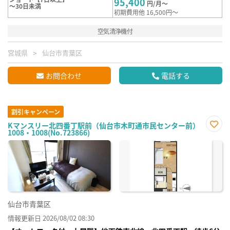
95,400
円/月～
～30日未満
初期費用他 16,500円～
空気清浄機付
宮城県
仙台市青葉区
お問合わせ
電話する
割引キャンペーン
Kマンスリー北四番丁駅前（仙台市木町通市民センター前）
1008・1008(No.723866)
お気
に入
り登
録
仙台市青葉区
情報更新日 2026/08/02 08:30