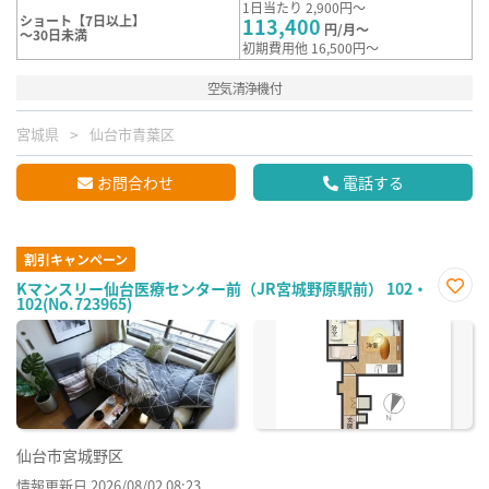
1日当たり 2,900円～
ショート【7日以上】
113,400
円/月～
～30日未満
初期費用他 16,500円～
空気清浄機付
宮城県
仙台市青葉区
お問合わせ
電話する
割引キャンペーン
Kマンスリー仙台医療センター前（JR宮城野原駅前） 102・
102(No.723965)
お気
に入
り登
録
仙台市宮城野区
情報更新日 2026/08/02 08:23