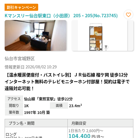
割引キャンペーン
Kマンスリー仙台駅東口（小田原） 205・205(No.723745)
お気
に入
り登
録
仙台市宮城野区
情報更新日 2026/08/02 10:29
【温水暖房便座付・バストイレ別】ＪＲ仙⽯線 榴ケ岡 徒歩12分
インターネット無料のテレビモニターホン付部屋！契約は電子で
遠隔対応可能！
アクセス
仙山線「東照宮駅」徒歩22分
間取り
1K
面積
23.4m²
築年数
1997年 10月 築
プラン名・期間
月額目安
1日当たり 2,600円～
ロング
104,400
円/月～