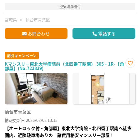
空気清浄機付
宮城県
仙台市青葉区
お問合わせ
電話する
割引キャンペーン
Kマンスリー東北大学病院前（北四番丁駅南） 305・1R-【角
部屋】(No.723839)
お気
に入
り登
録
仙台市青葉区
情報更新日 2026/08/02 13:13
【オートロック付・角部屋】東北大学病院・北四番丁駅南へ徒歩
圏内、近隣駐車場ありの 諸費用格安マンスリー部屋！