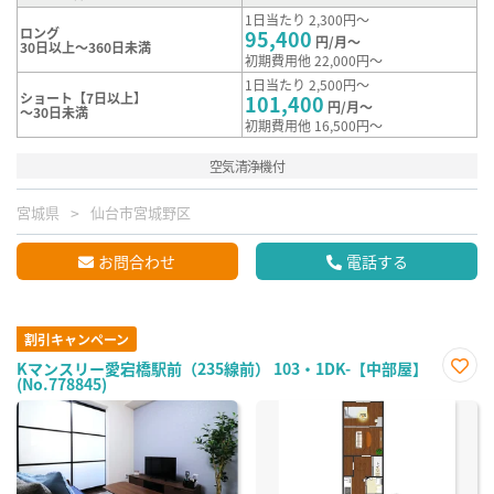
1日当たり 2,300円～
ロング
95,400
円/月～
30日以上～360日未満
初期費用他 22,000円～
1日当たり 2,500円～
ショート【7日以上】
101,400
円/月～
～30日未満
初期費用他 16,500円～
空気清浄機付
宮城県
仙台市宮城野区
お問合わせ
電話する
割引キャンペーン
Kマンスリー愛宕橋駅前（235線前） 103・1DK-【中部屋】
(No.778845)
お気
に入
り登
録