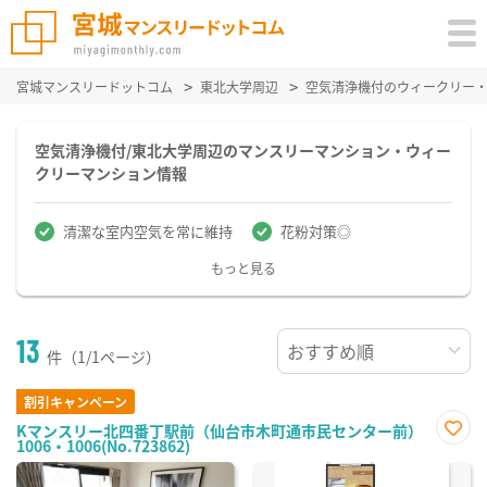
宮城マンスリードットコム
東北大学周辺
空気清浄機付のウィークリー
空気清浄機付/東北大学周辺のマンスリーマンション・ウィー
クリーマンション情報
清潔な室内空気を常に維持
花粉対策◎
もっと見る
13
件（1/1ページ）
割引キャンペーン
Kマンスリー北四番丁駅前（仙台市木町通市民センター前）
1006・1006(No.723862)
お気
に入
り登