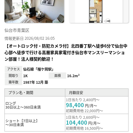
録
仙台市青葉区
情報更新日 2026/08/02 16:05
【オートロック付・防犯カメラ付】北四番丁駅へ徒歩6分で仙台中
心部へ徒歩で行ける高層家具家電付き仙台市マンスリーマンショ
ン部屋！法人様契約歓迎！
アクセス
仙石線「榴ケ岡駅」
間取り
1K
面積
16.2m²
築年数
1987年 12月 築
プラン名・期間
月額目安
1日当たり 2,400円～
ロング
98,400
円/月～
30日以上～360日未満
初期費用他 22,000円～
1日当たり 2,600円～
ショート【7日以上】
104,400
円/月～
～30日未満
初期費用他 16,500円～