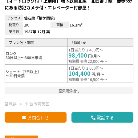
【オートロック付・上層階】地下鉄南北線 北四番丁駅 徒歩6分
にある防犯カメラ付・エレベーター付部屋！
アクセス
仙石線「榴ケ岡駅」
間取り
1K
面積
16.2m²
築年数
1987年 12月 築
プラン名・期間
月額目安
1日当たり 2,400円～
ロング
98,400
円/月～
30日以上～360日未満
初期費用他 22,000円～
1日当たり 2,600円～
ショート【7日以上】
104,400
円/月～
～30日未満
初期費用他 16,500円～
空気清浄機付
宮城県
仙台市青葉区
お問合わせ
電話する