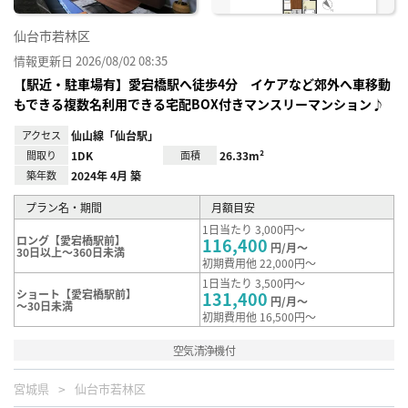
仙台市若林区
情報更新日 2026/08/02 08:35
【駅近・駐車場有】愛宕橋駅へ徒歩4分 イケアなど郊外へ車移動
もできる複数名利用できる宅配BOX付きマンスリーマンション♪
アクセス
仙山線「仙台駅」
間取り
1DK
面積
26.33m²
築年数
2024年 4月 築
プラン名・期間
月額目安
1日当たり 3,000円～
ロング【愛宕橋駅前】
116,400
円/月～
30日以上～360日未満
初期費用他 22,000円～
1日当たり 3,500円～
ショート【愛宕橋駅前】
131,400
円/月～
～30日未満
初期費用他 16,500円～
空気清浄機付
宮城県
仙台市若林区