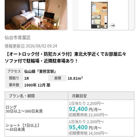
に入
り登
録
仙台市青葉区
情報更新日 2026/08/02 09:24
【オートロック付・防犯カメラ付】東北大学近くでお部屋広々
ソファ付で駐輪場・近隣駐車場あり！
アクセス
仙山線「東照宮駅」
間取り
1R
面積
18.81m²
築年数
1990年 12月 築
プラン名・期間
月額目安
1日当たり 2,200円～
ロング
92,400
円/月～
30日以上～360日未満
初期費用他 22,000円～
1日当たり 2,300円～
ショート【7日以上】
95,400
円/月～
～30日未満
初期費用他 16,500円～