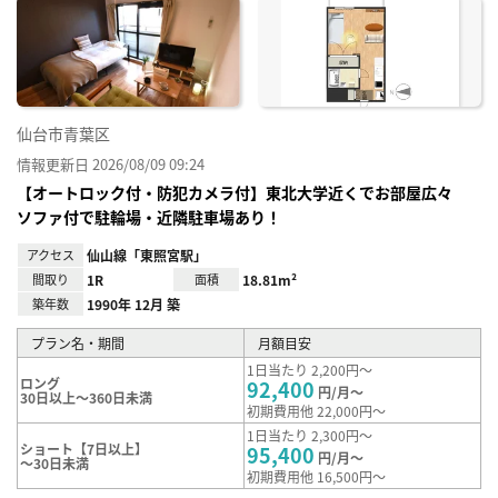
に入
り登
録
仙台市青葉区
情報更新日 2026/08/09 09:24
【オートロック付・防犯カメラ付】東北大学近くでお部屋広々
ソファ付で駐輪場・近隣駐車場あり！
アクセス
仙山線「東照宮駅」
間取り
1R
面積
18.81m²
築年数
1990年 12月 築
プラン名・期間
月額目安
1日当たり 2,200円～
ロング
92,400
円/月～
30日以上～360日未満
初期費用他 22,000円～
1日当たり 2,300円～
ショート【7日以上】
95,400
円/月～
～30日未満
初期費用他 16,500円～