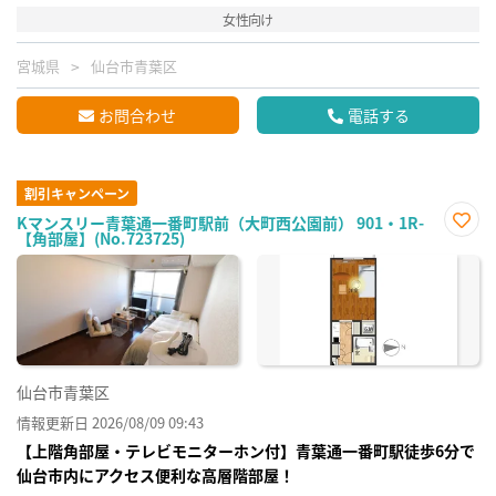
女性向け
宮城県
仙台市青葉区
お問合わせ
電話する
割引キャンペーン
Kマンスリー青葉通一番町駅前（大町西公園前） 901・1R-
【角部屋】(No.723725)
お気
に入
り登
録
仙台市青葉区
情報更新日 2026/08/09 09:43
【上階角部屋・テレビモニターホン付】青葉通一番町駅徒歩6分で
仙台市内にアクセス便利な高層階部屋！