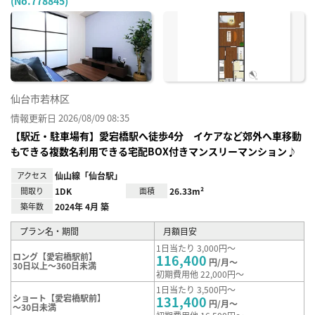
(No.778845)
お気
に入
り登
録
仙台市若林区
情報更新日 2026/08/09 08:35
【駅近・駐車場有】愛宕橋駅へ徒歩4分 イケアなど郊外へ車移動
もできる複数名利用できる宅配BOX付きマンスリーマンション♪
アクセス
仙山線「仙台駅」
間取り
1DK
面積
26.33m²
築年数
2024年 4月 築
プラン名・期間
月額目安
1日当たり 3,000円～
ロング【愛宕橋駅前】
116,400
円/月～
30日以上～360日未満
初期費用他 22,000円～
1日当たり 3,500円～
ショート【愛宕橋駅前】
131,400
円/月～
～30日未満