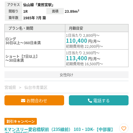
アクセス
仙山線「東照宮駅」
間取り
1R
面積
23.89m²
築年数
1985年 7月 築
プラン名・期間
月額目安
1日当たり 2,800円～
ロング
110,400
円/月～
30日以上～360日未満
初期費用他 22,000円～
1日当たり 2,900円～
ショート【7日以上】
113,400
円/月～
～30日未満
初期費用他 16,500円～
女性向け
宮城県
仙台市青葉区
お問合わせ
電話する
割引キャンペーン
Kマンスリー愛宕橋駅前（235線前） 103・1DK-【中部屋】