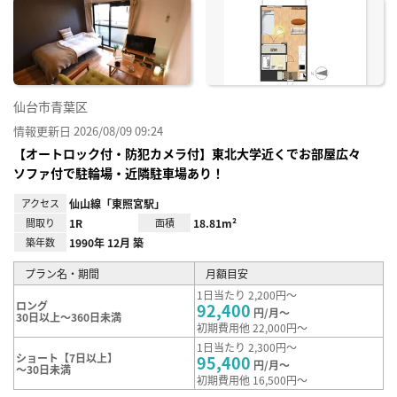
に入
り登
録
仙台市青葉区
情報更新日 2026/08/09 09:24
【オートロック付・防犯カメラ付】東北大学近くでお部屋広々
ソファ付で駐輪場・近隣駐車場あり！
アクセス
仙山線「東照宮駅」
間取り
1R
面積
18.81m²
築年数
1990年 12月 築
プラン名・期間
月額目安
1日当たり 2,200円～
ロング
92,400
円/月～
30日以上～360日未満
初期費用他 22,000円～
1日当たり 2,300円～
ショート【7日以上】
95,400
円/月～
～30日未満
初期費用他 16,500円～