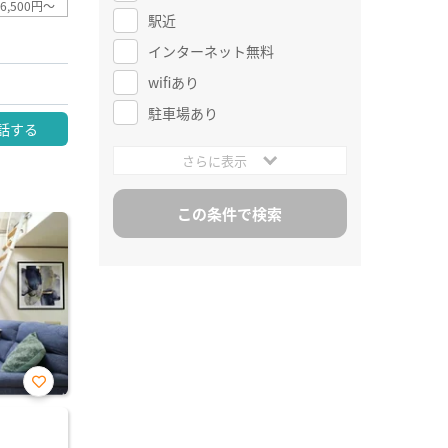
6,500円～
駅近
インターネット無料
wifiあり
駐車場あり
話する
さらに表示
お気
に入
り登
録