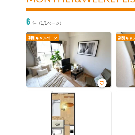
6
件（1/1ページ）
割引キャンペーン
割引キャ
お気
に入
り登
録