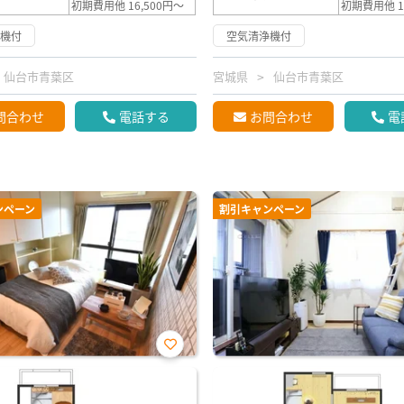
初期費用他 16,500円～
初期費用他 1
浄機付
空気清浄機付
仙台市青葉区
宮城県
仙台市青葉区
問合わせ
電話する
お問合わせ
電
ンペーン
割引キャンペーン
お気
に入
り登
録