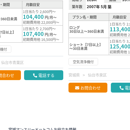
・期間
月額目安
2007年 5月 築
築年数
1日当たり 2,600円～
104,400
プラン名・期間
月額目安
円/月～
360日未満
初期費用他 22,000円～
1日当たり 2,
ロング
113,40
1日当たり 2,700円～
30日以上～360日未満
7日以上】
107,400
円/月～
初期費用他 2
満
初期費用他 16,500円～
1日当たり 3,
ショート【7日以上】
125,40
～30日未満
浄機付
初期費用他 1
空気清浄機付
仙台市青葉区
宮城県
仙台市泉区
問合わせ
電話する
お問合わせ
電
N
宮城マンスリードットコムお役立ち情報