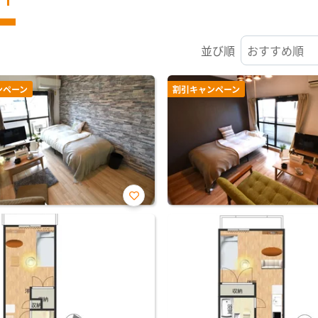
並び順
ンペーン
割引キャンペーン
お気
に入
り登
録