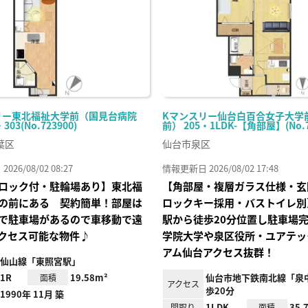
リー東北福祉大学前（国見台病院
Kマンスリー仙台白百合女子大学
303(No.723900)
前） 205・1LDK-【角部屋】(No.7
葉区
仙台市泉区
26/08/02 08:27
情報更新日 2026/08/02 17:48
ロック付・駐輪場あり】東北福
【角部屋・複層ガラス仕様・玄
の前にある 契約簡単！部屋は
ロックキー採用・バストイレ別
で駐車場があるので車移動で遠
駅から徒歩20分位置し駐車場
クセス可能な物件♪
学院大学や泉区役所・ユアテッ
アム仙台アクセス抜群！
仙山線「東照宮駅」
1R
19.58m²
仙台市地下鉄南北線「泉
面積
アクセス
歩20分
1990年 11月 築
1LDK
35.
間取り
面積