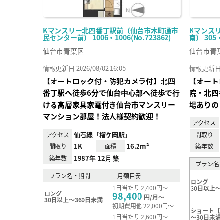
Kマンスリー北四番丁駅前（仙台市木町通市
Kマンス
民センター前） 1006・1006(No.723862)
南） 305
仙台市青葉区
仙台市青
情報更新日 2026/08/02 16:05
情報更新日 20
【オートロック付・防犯カメラ付】北四
【オート
番丁駅へ徒歩6分で仙台中心部へ徒歩で行
院・北四
ける高層家具家電付き仙台市マンスリー
場ありの
マンション部屋！法人様契約歓迎！
アクセス
仙石線「榴ケ岡駅」
アクセス
間取り
1K
16.2m²
間取り
面積
築年数
1987年 12月 築
築年数
プラン名
プラン名・期間
月額目安
ロング
1日当たり 2,400円～
30日以上～
ロング
98,400
円/月～
30日以上～360日未満
初期費用他 22,000円～
ショート【
1日当たり 2,600円～
～30日未