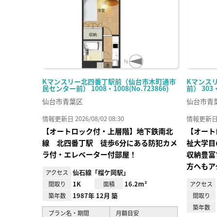
Kマンスリー北四番丁駅前（仙台市木町通市
Kマンス
民センター前） 1008・1008(No.723866)
前） 303・
仙台市青葉区
仙台市青
情報更新日 2026/08/02 08:30
情報更新日 20
【オートロック付・上層階】地下鉄南北
【オート
線 北四番丁駅 徒歩6分にある防犯カメ
祉大学目
ラ付・エレベーター付部屋！
収納豊富
方へもア
仙石線「榴ケ岡駅」
アクセス
1K
16.2m²
間取り
面積
アクセス
1987年 12月 築
築年数
間取り
築年数
プラン名・期間
月額目安