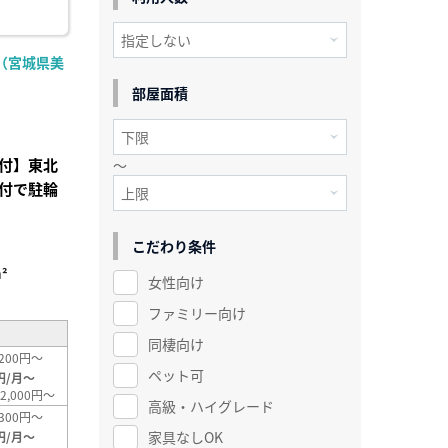
（宮城県美
部屋面積
付】東北
～
付で駐輪
こだわり条件
²
女性向け
ファミリー向け
同棲向け
200円～
ペット可
円/月～
2,000円～
高級・ハイグレード
300円～
家具なしOK
円/月～