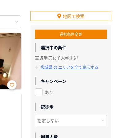
地図で検索
選択条件変更
選択中の条件
宮城学院女子大学周辺
宮城県 の エリアを全て表示する
キャンペーン
あり
お気
に入
り登
録
駅徒歩
利用人数