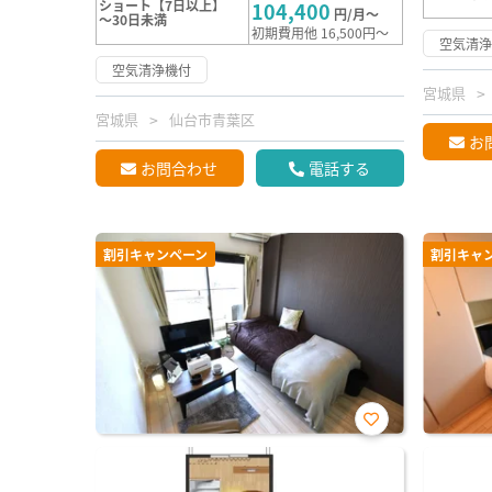
ショート【7日以上】
104,400
円/月～
～30日未満
初期費用他 16,500円～
空気清
空気清浄機付
宮城県
宮城県
仙台市青葉区
お
お問合わせ
電話する
割引キャンペーン
割引キャ
お気
に入
り登
録