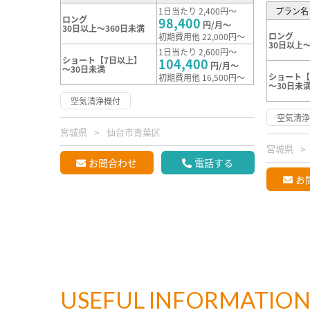
1日当たり 2,400円～
プラン名
ロング
98,400
円/月～
30日以上～360日未満
ロング
初期費用他 22,000円～
30日以上～
1日当たり 2,600円～
ショート【7日以上】
104,400
円/月～
～30日未満
ショート【
初期費用他 16,500円～
～30日未
空気清浄機付
空気清
宮城県
仙台市青葉区
宮城県
お問合わせ
電話する
お
USEFUL INFORMATIO