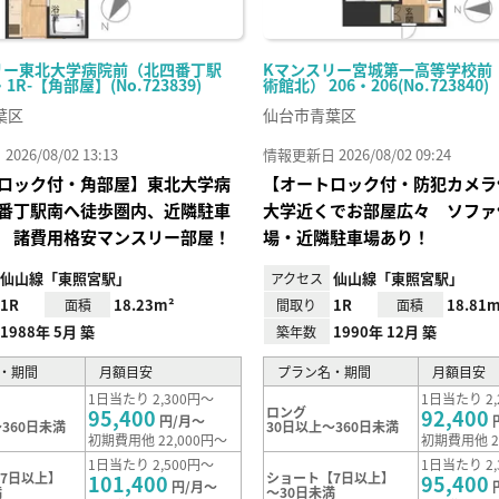
リー東北大学病院前（北四番丁駅
Kマンスリー宮城第一高等学校前
・1R-【角部屋】(No.723839)
術館北） 206・206(No.723840)
葉区
仙台市青葉区
26/08/02 13:13
情報更新日 2026/08/02 09:24
ロック付・角部屋】東北大学病
【オートロック付・防犯カメラ
番丁駅南へ徒歩圏内、近隣駐車
大学近くでお部屋広々 ソファ
 諸費用格安マンスリー部屋！
場・近隣駐車場あり！
仙山線「東照宮駅」
仙山線「東照宮駅」
アクセス
1R
18.23m²
1R
18.81m
面積
間取り
面積
1988年 5月 築
1990年 12月 築
築年数
・期間
月額目安
プラン名・期間
月額目安
1日当たり 2,300円～
1日当たり 2,
ロング
95,400
92,400
円/月～
360日未満
30日以上～360日未満
初期費用他 22,000円～
初期費用他 2
1日当たり 2,500円～
1日当たり 2,
7日以上】
ショート【7日以上】
101,400
95,400
円/月～
満
～30日未満