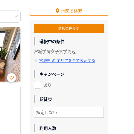
地図で検索
選択条件変更
選択中の条件
宮城学院女子大学周辺
宮城県 の エリアを全て表示する
キャンペーン
あり
お気
に入
り登
録
駅徒歩
利用人数