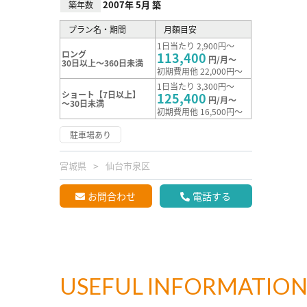
2007年 5月 築
築年数
プラン名・期間
月額目安
1日当たり 2,900円～
ロング
113,400
円/月～
30日以上～360日未満
初期費用他 22,000円～
1日当たり 3,300円～
ショート【7日以上】
125,400
円/月～
～30日未満
初期費用他 16,500円～
駐車場あり
宮城県
仙台市泉区
お問合わせ
電話する
USEFUL INFORMATIO