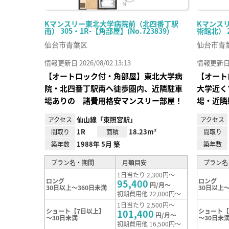
Kマンスリー東北大学病院前（北四番丁駅
Kマンス
南） 305・1R-【角部屋】(No.723839)
術館北） 20
仙台市青葉区
仙台市青
情報更新日 2026/08/02 13:13
情報更新日 20
【オートロック付・角部屋】東北大学病
【オート
院・北四番丁駅南へ徒歩圏内、近隣駐車
大学近く
場ありの 諸費用格安マンスリー部屋！
場・近隣
仙山線「東照宮駅」
アクセス
アクセス
1R
18.23m²
間取り
面積
間取り
1988年 5月 築
築年数
築年数
プラン名・期間
月額目安
プラン名
1日当たり 2,300円～
ロング
ロング
95,400
円/月～
30日以上～360日未満
30日以上～
初期費用他 22,000円～
1日当たり 2,500円～
ショート【7日以上】
ショート【
101,400
円/月～
～30日未満
～30日未
初期費用他 16,500円～