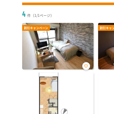
4
件（1/1ページ）
割引キャンペーン
割引キャ
お気
に入
り登
録