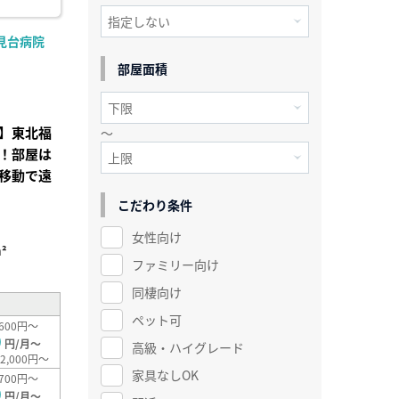
見台病院
部屋面積
】東北福
～
！部屋は
移動で遠
こだわり条件
女性向け
²
ファミリー向け
同棲向け
ペット可
600円～
0
円/月～
高級・ハイグレード
2,000円～
家具なしOK
700円～
0
円/月～