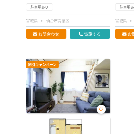
駐車場あり
駐車場
宮城県
仙台市青葉区
宮城県
お問合わせ
電話する
お
割引キャンペーン
お気
に入
り登
録