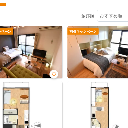
並び順
ンペーン
割引キャンペーン
お気
に入
り登
録