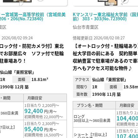
リー宮城第一高等学校前（宮城県美
Kマンスリー東北福祉大学前（国
6・206(No.723840)
前） 303・303(No.723900)
葉区
仙台市青葉区
26/08/02 09:24
情報更新日 2026/08/02 08:27
ロック付・防犯カメラ付】東北
【オートロック付・駐輪場あり
でお部屋広々 ソファ付で駐輪
祉大学目の前にある 契約簡単
駐車場あり！
収納豊富で駐車場があるので車
方へもアクセス可能な物件♪
仙山線「東照宮駅」
1R
18.81m²
仙山線「東照宮駅」
面積
アクセス
1990年 12月 築
1R
19.58m
間取り
面積
1990年 11月 築
築年数
・期間
月額目安
1日当たり 2,200円～
プラン名・期間
月額目安
92,400
円/月～
1日当たり 2,
360日未満
ロング
初期費用他 22,000円～
104,40
30日以上～360日未満
1日当たり 2,300円～
初期費用他 2
7日以上】
95,400
円/月～
1日当たり 2,
満
ショート【7日以上】
初期費用他 16,500円～
107,40