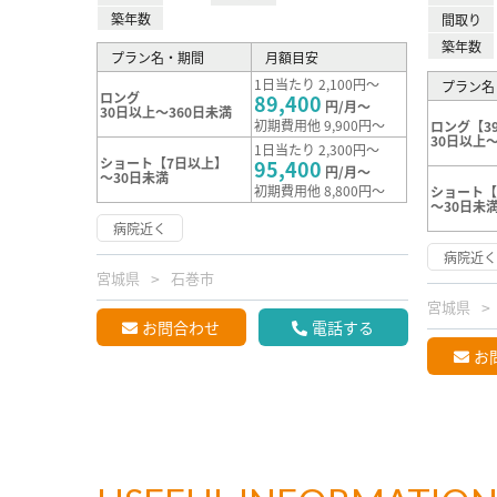
築年数
間取り
築年数
プラン名・期間
月額目安
1日当たり 2,100円～
プラン名
ロング
89,400
円/月～
30日以上～360日未満
初期費用他 9,900円～
ロング【3
30日以上～
1日当たり 2,300円～
ショート【7日以上】
95,400
円/月～
～30日未満
初期費用他 8,800円～
ショート【
～30日未
病院近く
病院近
宮城県
石巻市
宮城県
お問合わせ
電話する
お