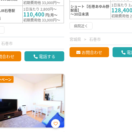
初期費用他 33,000円～
1日当たり 3,
ショート【石巻あゆみ野
128,40
1日当たり 2,800円～
駅南】
JR石巻駅
110,400
～30日未満
円/月～
初期費用他 2
満
初期費用他 33,000円～
病院近く
く
宮城県
石巻市
石巻市
お問合わせ
電
問合わせ
電話する
ンペーン
お気