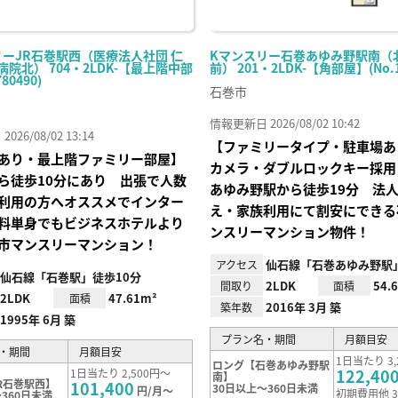
リーJR石巻駅西（医療法人社団 仁
Kマンスリー石巻あゆみ野駅南（
病院北） 704・2LDK-【最上階中部
前） 201・2LDK-【角部屋】(No.1
80490)
石巻市
情報更新日 2026/08/02 10:42
26/08/02 13:14
【ファミリータイプ・駐車場あ
あり・最上階ファミリー部屋】
カメラ・ダブルロックキー採用
ら徒歩10分にあり 出張で人数
あゆみ野駅から徒歩19分 法
利用の方へオススメでインター
え・家族利用にて割安にできる
料単身でもビジネスホテルより
ンスリーマンション物件！
市マンスリーマンション！
仙石線「石巻あゆみ野駅」
アクセス
仙石線「石巻駅」徒歩10分
2LDK
54.
間取り
面積
2LDK
47.61m²
面積
2016年 3月 築
築年数
1995年 6月 築
プラン名・期間
月額目安
・期間
月額目安
1日当たり 3,
ロング【石巻あゆみ野駅
122,40
1日当たり 2,500円～
南】
R石巻駅西】
101,400
30日以上～360日未満
円/月～
初期費用他 3
360日未満