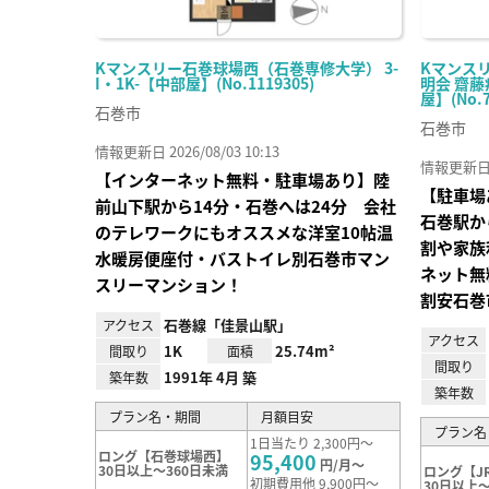
Kマンスリー石巻球場西（石巻専修大学） 3-
Kマンス
I・1K-【中部屋】(No.1119305)
明会 齋藤
屋】(No.7
石巻市
石巻市
情報更新日 2026/08/03 10:13
情報更新日 20
【インターネット無料・駐車場あり】陸
【駐車場
前山下駅から14分・石巻へは24分 会社
石巻駅か
のテレワークにもオススメな洋室10帖温
割や家族
水暖房便座付・バストイレ別石巻市マン
ネット無
スリーマンション！
割安石巻
石巻線「佳景山駅」
アクセス
アクセス
1K
25.74m²
間取り
面積
間取り
1991年 4月 築
築年数
築年数
プラン名・期間
月額目安
プラン名
1日当たり 2,300円～
ロング【石巻球場西】
95,400
円/月～
30日以上～360日未満
ロング【J
初期費用他 9,900円～
30日以上～