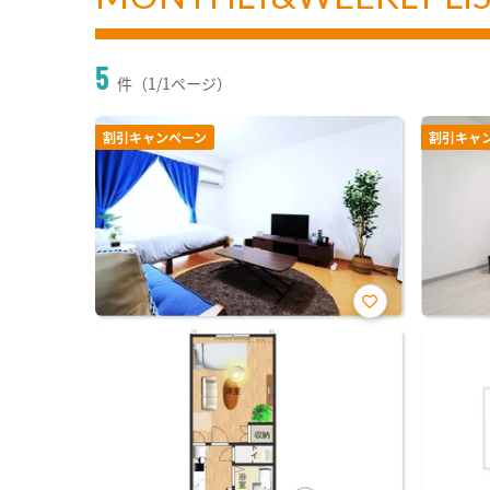
5
件（1/1ページ）
割引キャンペーン
割引キャ
お気
に入
り登
録