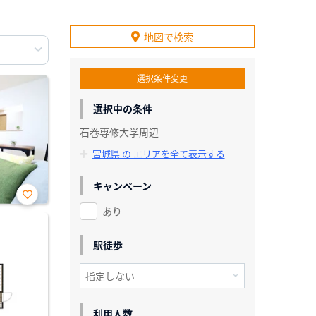
地図で検索
選択条件変更
選択中の条件
石巻専修大学周辺
宮城県 の エリアを全て表示する
キャンペーン
あり
お気
に入
り登
録
駅徒歩
利用人数