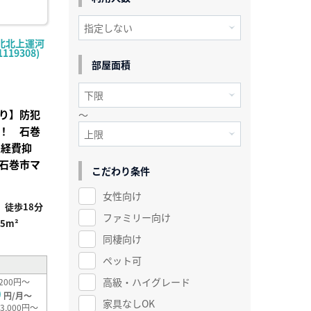
北北上運河
119308)
部屋面積
り】防犯
～
！ 石巻
人経費抑
石巻市マ
こだわり条件
女性向け
徒歩18分
ファミリー向け
65m²
同棲向け
ペット可
高級・ハイグレード
200円～
0
円/月～
家具なしOK
3,000円～