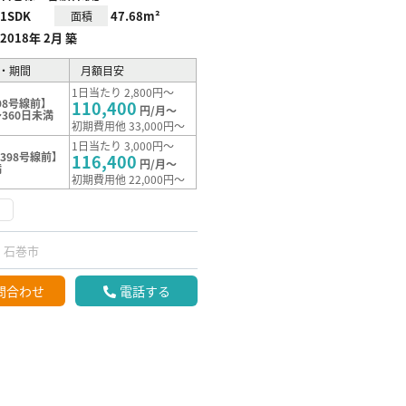
1SDK
47.68m²
面積
2018年 2月 築
・期間
月額目安
1日当たり 2,800円～
98号線前】
110,400
円/月～
360日未満
初期費用他 33,000円～
1日当たり 3,000円～
398号線前】
116,400
円/月～
満
初期費用他 22,000円～
く
石巻市
問合わせ
電話する