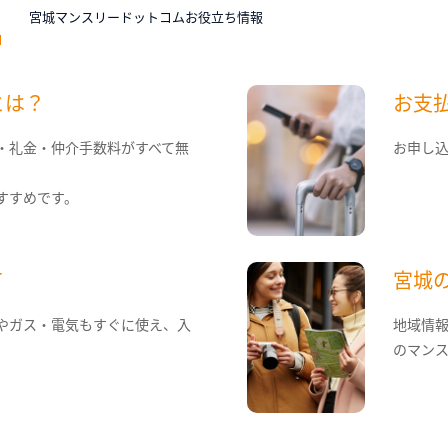
N
宮城マンスリードットコムお役立ち情報
とは？
お支
・礼金・仲介手数料がすべて無
お申し
すすめです。
て
宮城
やガス・電気もすぐに使え、入
地域情
のマン