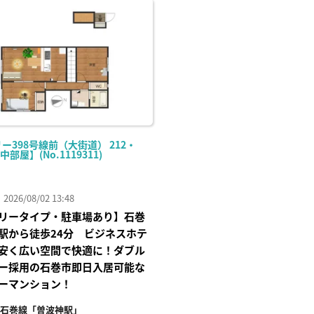
に入
り登
録
ー398号線前（大街道） 212・
【中部屋】(No.1119311)
26/08/02 13:48
リータイプ・駐車場あり】石巻
駅から徒歩24分 ビジネスホテ
安く広い空間で快適に！ダブル
ー採用の石巻市即日入居可能な
ーマンション！
石巻線「曽波神駅」