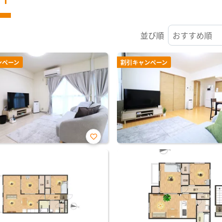
並び順
ンペーン
割引キャンペーン
お気
に入
り登
録