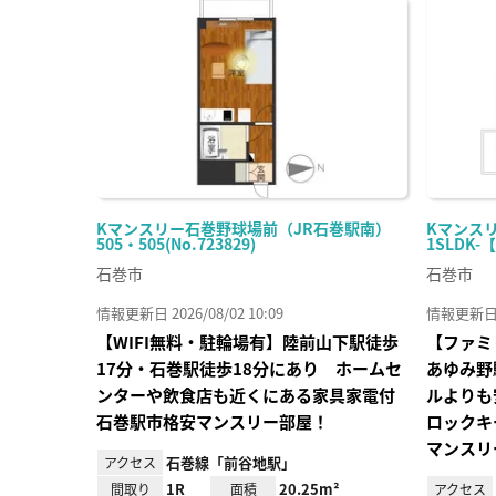
に入
り登
録
Kマンスリー石巻野球場前（JR石巻駅南）
Kマンスリ
505・505(No.723829)
1SLDK-
石巻市
石巻市
情報更新日 2026/08/02 10:09
情報更新日 20
【WIFI無料・駐輪場有】陸前山下駅徒歩
【ファミ
17分・石巻駅徒歩18分にあり ホームセ
あゆみ野
ンターや飲食店も近くにある家具家電付
ルよりも
石巻駅市格安マンスリー部屋！
ロックキ
マンスリ
石巻線「前谷地駅」
アクセス
1R
20.25m²
間取り
面積
アクセス