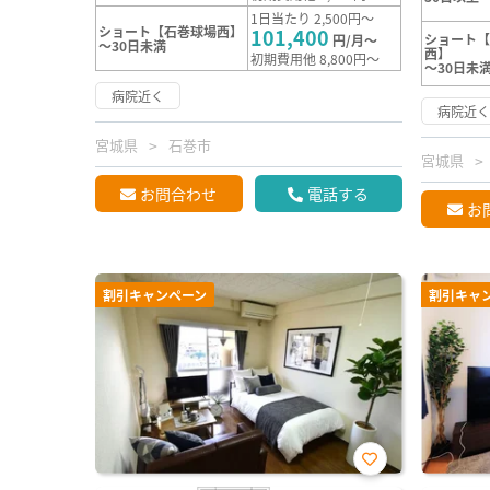
1日当たり 2,500円～
ショート【石巻球場西】
101,400
ショート【
円/月～
～30日未満
西】
初期費用他 8,800円～
～30日未
病院近く
病院近
宮城県
石巻市
宮城県
お問合わせ
電話する
お
割引キャンペーン
割引キャ
お気