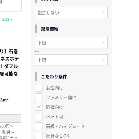
212・
部屋面積
り】石巻
～
ジネスホテ
！ダブル
居可能な
こだわり条件
女性向け
ファミリー向け
68m²
同棲向け
ペット可
高級・ハイグレード
900円～
0
円/月～
家具なしOK
3,000円～