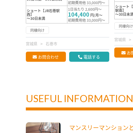
初期費用他 33,000円～
ショート
1日当たり 2,600円～
駅南】
ショート【JR石巻駅
104,400
～30日未
西】
円/月～
～30日未満
初期費用他 33,000円～
同棲向
同棲向け
宮城県
宮城県
石巻市
お
お問合わせ
電話する
USEFUL INFORMATIO
マンスリーマンション