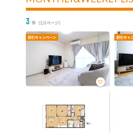
3
件（1/1ページ）
割引キャンペーン
割引キャ
お気
に入
り登
録