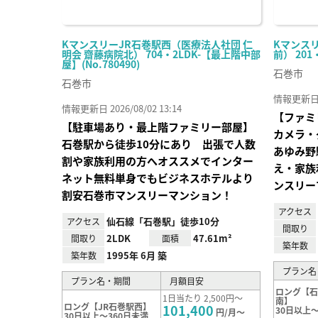
KマンスリーJR石巻駅西（医療法人社団 仁
Kマンス
明会 齋藤病院北） 704・2LDK-【最上階中部
前） 201
屋】(No.780490)
石巻市
石巻市
情報更新日 20
情報更新日 2026/08/02 13:14
【ファミ
【駐車場あり・最上階ファミリー部屋】
カメラ・
石巻駅から徒歩10分にあり 出張で人数
あゆみ野
割や家族利用の方へオススメでインター
え・家族
ネット無料単身でもビジネスホテルより
ンスリー
割安石巻市マンスリーマンション！
アクセス
仙石線「石巻駅」徒歩10分
アクセス
間取り
2LDK
47.61m²
間取り
面積
築年数
1995年 6月 築
築年数
プラン名
プラン名・期間
月額目安
ロング【
1日当たり 2,500円～
南】
ロング【JR石巻駅西】
101,400
30日以上～
円/月～
30日以上～360日未満