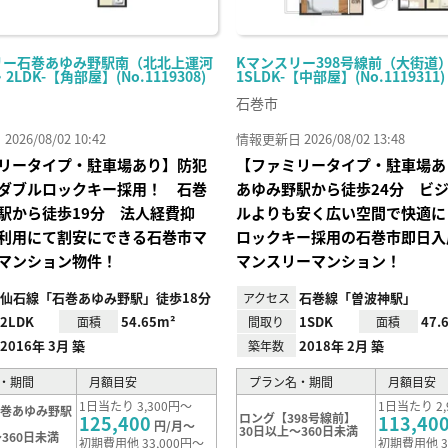
リー石巻あゆみ野駅南（北北上運河
Kマンスリー398号線前（大街道） 
・2LDK-【角部屋】(No.1119308)
1SLDK-【中部屋】(No.1119311)
石巻市
26/08/02 10:42
情報更新日 2026/08/02 13:48
リータイプ・駐車場あり】防犯
【ファミリータイプ・駐車場あ
ダブルロックキー採用！ 石巻
あゆみ野駅から徒歩24分 ビ
駅から徒歩19分 法人経費抑
ルよりも安く広い空間で快適に
利用にて割安にできる石巻市マ
ロックキー採用の石巻市即日入
マンション物件！
マンスリーマンション！
仙石線「石巻あゆみ野駅」徒歩18分
石巻線「曽波神駅」
アクセス
2LDK
54.65m²
1SDK
47.
面積
間取り
面積
2016年 3月 築
2018年 2月 築
築年数
・期間
月額目安
プラン名・期間
月額目安
1日当たり 3,300円～
1日当たり 2,
石巻あゆみ野駅
ロング【398号線前】
125,400
113,40
円/月～
30日以上～360日未満
360日未満
初期費用他 33,000円～
初期費用他 3