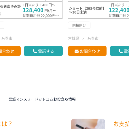
1日当たり 3,400円～
1日当たり 3,
【石巻あゆみ野
ショート【398号線前】
128,400
122,40
円/月～
～30日未満
満
初期費用他 22,000円～
初期費用他 2
け
同棲向け
石巻市
宮城県
石巻市
問合わせ
電話する
お問合わせ
電
N
宮城マンスリードットコムお役立ち情報
とは？
お支