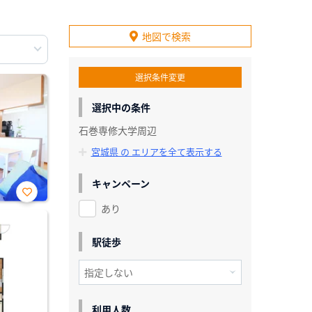
地図で検索
選択条件変更
選択中の条件
石巻専修大学周辺
宮城県 の エリアを全て表示する
キャンペーン
あり
お気
に入
り登
録
駅徒歩
利用人数