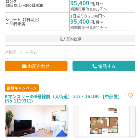
ロング
95,400
円/月～
30日以上～360日未満
初期費用他 9,900円～
1日当たり 2,300円～
ショート【7日以上】
95,400
円/月～
～30日未満
初期費用他 8,800円～
法人契約歓迎
宮城県
石巻市
お問合わせ
電話する
割引キャンペーン
Kマンスリー398号線前（大街道） 212・1SLDK-【中部屋】
(No.1119311)
お気
に入
り登
録