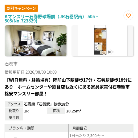
割引キャンペーン
Kマンスリー石巻野球場前（JR石巻駅南） 505・
505(No.723829)
お気
に入
り登
録
石巻市
情報更新日 2026/08/09 10:09
【WIFI無料・駐輪場有】陸前山下駅徒歩17分・石巻駅徒歩18分に
あり ホームセンターや飲食店も近くにある家具家電付石巻駅市
格安マンスリー部屋！
アクセス
石巻線「石巻駅」徒歩18分
間取り
1R
面積
20.25m²
築年数
プラン名・期間
月額目安
1日当たり 2,300円～