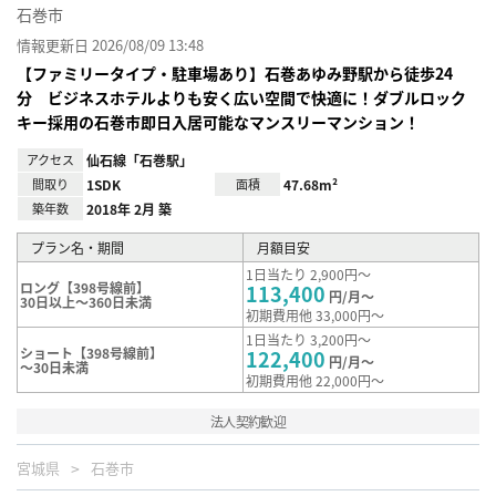
石巻市
情報更新日 2026/08/09 13:48
【ファミリータイプ・駐車場あり】石巻あゆみ野駅から徒歩24
分 ビジネスホテルよりも安く広い空間で快適に！ダブルロック
キー採用の石巻市即日入居可能なマンスリーマンション！
アクセス
仙石線「石巻駅」
間取り
1SDK
面積
47.68m²
築年数
2018年 2月 築
プラン名・期間
月額目安
1日当たり 2,900円～
ロング【398号線前】
113,400
円/月～
30日以上～360日未満
初期費用他 33,000円～
1日当たり 3,200円～
ショート【398号線前】
122,400
円/月～
～30日未満
初期費用他 22,000円～
法人契約歓迎
宮城県
石巻市