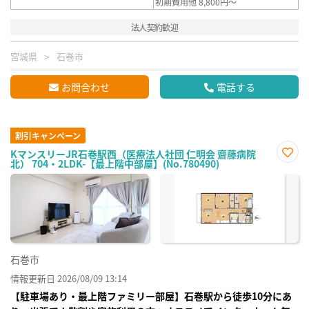
初期費用他 8,800円～
法人契約歓迎
宮城県
石巻市
お問合わせ
電話する
割引キャンペーン
KマンスリーJR石巻駅西（医療法人社団 仁明会 齋藤病院
北） 704・2LDK-【最上階中部屋】(No.780490)
お気
に入
り登
録
石巻市
情報更新日 2026/08/09 13:14
【駐車場あり・最上階ファミリー部屋】石巻駅から徒歩10分にあ