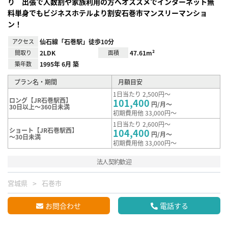
り 出張で人数割や家族利用の方へオススメでインターネット無
料単身でもビジネスホテルより割安石巻市マンスリーマンショ
ン！
アクセス
仙石線「石巻駅」徒歩10分
間取り
2LDK
面積
47.61m²
築年数
1995年 6月 築
プラン名・期間
月額目安
1日当たり 2,500円～
ロング【JR石巻駅西】
101,400
円/月～
30日以上～360日未満
初期費用他 33,000円～
1日当たり 2,600円～
ショート【JR石巻駅西】
104,400
円/月～
～30日未満
初期費用他 33,000円～
法人契約歓迎
宮城県
石巻市
お問合わせ
電話する