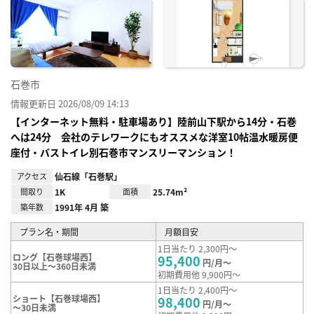
に入
り登
録
石巻市
情報更新日 2026/08/09 14:13
【インターネット無料・駐車場あり】陸前山下駅から14分・石巻
へは24分 会社のテレワークにもオススメな洋室10帖温水暖房便
座付・バストイレ別石巻市マンスリーマンション！
アクセス
仙石線「石巻駅」
間取り
1K
面積
25.74m²
築年数
1991年 4月 築
プラン名・期間
月額目安
1日当たり 2,300円～
ロング【石巻球場西】
95,400
円/月～
30日以上～360日未満
初期費用他 9,900円～
1日当たり 2,400円～
ショート【石巻球場西】
98,400
円/月～
～30日未満