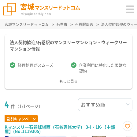
宮城マンスリードットコム
石巻市
石巻駅周辺
法人契約歓迎のウィ
法人契約歓迎/石巻駅のマンスリーマンション・ウィークリー
マンション情報
経理処理がスムーズ
企業利用に特化した柔軟な
契約
もっと見る
4
件（1/1ページ）
割引キャンペーン
Kマンスリー石巻球場西（石巻専修大学） 3-I・1K-【中部
屋】(No.1119305)
お気