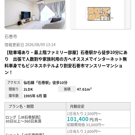
に入
り登
録
石巻市
情報更新日 2026/08/09 13:14
【駐車場あり・最上階ファミリー部屋】石巻駅から徒歩10分にあ
り 出張で人数割や家族利用の方へオススメでインターネット無
料単身でもビジネスホテルより割安石巻市マンスリーマンショ
ン！
アクセス
仙石線「石巻駅」徒歩10分
間取り
2LDK
面積
47.61m²
築年数
1995年 6月 築
プラン名・期間
月額目安
1日当たり 2,500円～
ロング【JR石巻駅西】
101,400
円/月～
30日以上～360日未満
初期費用他 33,000円～
1日当たり 2,600円～
ショート【JR石巻駅西】