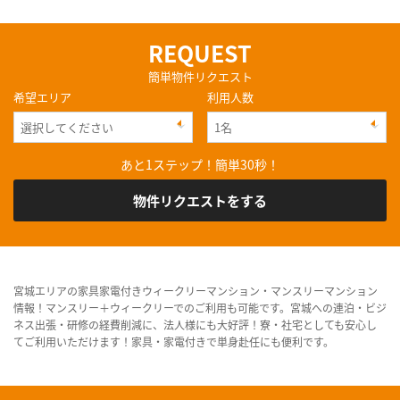
REQUEST
簡単物件リクエスト
希望エリア
利用人数
あと1ステップ！簡単30秒！
物件リクエストをする
宮城エリアの家具家電付きウィークリーマンション・マンスリーマンション
情報！マンスリー＋ウィークリーでのご利用も可能です。宮城への連泊・ビジ
ネス出張・研修の経費削減に、法人様にも大好評！寮・社宅としても安心し
てご利用いただけます！家具・家電付きで単身赴任にも便利です。