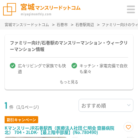
宮城マンスリードットコム
石巻市
石巻駅周辺
ファミリー向けのウ
ファミリー向け/石巻駅のマンスリーマンション・ウィークリ
ーマンション情報
広々リビングで家族でも快
キッチン・家電完備で自炊
適
も楽々
もっと見る
1
件（1/1ページ）
割引キャンペーン
KマンスリーJR石巻駅西（医療法人社団 仁明会 齋藤病院
北） 704・2LDK-【最上階中部屋】(No.780490)
お気