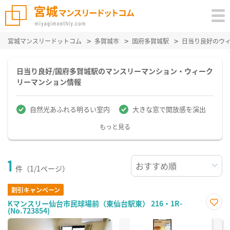
宮城マンスリードットコム
多賀城市
国府多賀城駅
日当り良好のウ
日当り良好/国府多賀城駅のマンスリーマンション・ウィーク
リーマンション情報
自然光あふれる明るい室内
大きな窓で開放感を演出
もっと見る
1
件（1/1ページ）
割引キャンペーン
Kマンスリー仙台市民球場前（東仙台駅東） 216・1R-
(No.723854)
お気
に入
り登