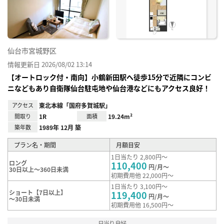
録
仙台市宮城野区
情報更新日 2026/08/02 13:14
【オートロック付・南向】小鶴新田駅へ徒歩15分で近隣にコンビ
ニなどもあり自衛隊仙台駐屯地や仙台港などにもアクセス良好！
アクセス
東北本線「国府多賀城駅」
間取り
1R
面積
19.24m²
築年数
1989年 12月 築
プラン名・期間
月額目安
1日当たり 2,800円～
ロング
110,400
円/月～
30日以上～360日未満
初期費用他 22,000円～
1日当たり 3,100円～
ショート【7日以上】
119,400
円/月～
～30日未満
初期費用他 16,500円～
日当り良好