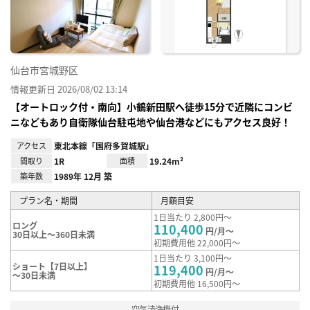
録
仙台市宮城野区
情報更新日 2026/08/02 13:14
【オートロック付・南向】小鶴新田駅へ徒歩15分で近隣にコンビ
ニなどもあり自衛隊仙台駐屯地や仙台港などにもアクセス良好！
アクセス
東北本線「国府多賀城駅」
間取り
1R
面積
19.24m²
築年数
1989年 12月 築
プラン名・期間
月額目安
1日当たり 2,800円～
ロング
110,400
円/月～
30日以上～360日未満
初期費用他 22,000円～
1日当たり 3,100円～
ショート【7日以上】
119,400
円/月～
～30日未満
初期費用他 16,500円～
空気清浄機付