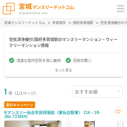
宮城マンスリードットコム
多賀城市
国府多賀城駅
空気清浄機付の
空気清浄機付/国府多賀城駅のマンスリーマンション・ウィー
クリーマンション情報
清潔な室内空気を常に維持
花粉対策◎
もっと見る
1
件（1/1ページ）
割引キャンペーン
Kマンスリー仙台市民球場前（東仙台駅東） 216・1R-
(No.723854)
お気
に入
り登