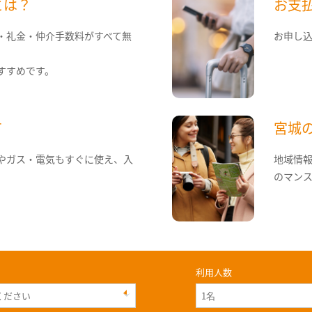
とは？
お支
・礼金・仲介手数料がすべて無
お申し
すすめです。
て
宮城
やガス・電気もすぐに使え、入
地域情
のマン
利用人数