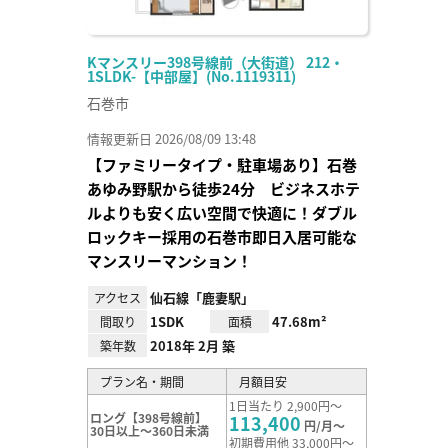
Kマンスリー398号線前（大街道） 212・
1SLDK-【中部屋】(No.1119311)
石巻市
情報更新日 2026/08/09 13:48
【ファミリータイプ・駐車場あり】石巻
あゆみ野駅から徒歩24分 ビジネスホテ
ルよりも安く広い空間で快適に！ダブル
ロックキー採用の石巻市即日入居可能な
マンスリーマンション！
仙石線「鹿妻駅」
アクセス
1SDK
47.68m²
間取り
面積
2018年 2月 築
築年数
プラン名・期間
月額目安
1日当たり 2,900円～
ロング【398号線前】
113,400
円/月～
30日以上～360日未満
初期費用他 33,000円～