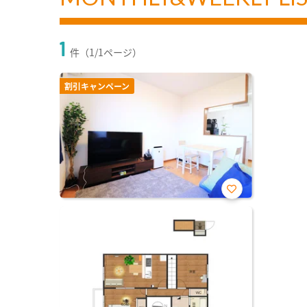
1
件（1/1ページ）
割引キャンペーン
お気
に入
り登
録