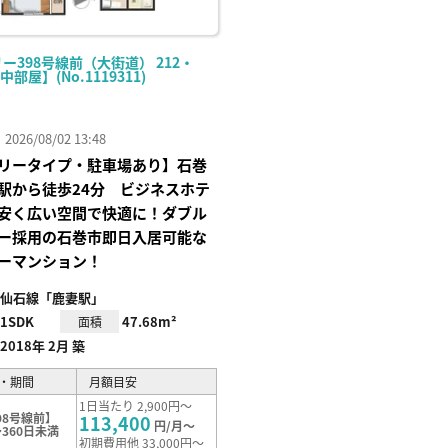
ー398号線前（大街道） 212・
【中部屋】(No.1119311)
26/08/02 13:48
リータイプ・駐車場あり】石巻
駅から徒歩24分 ビジネスホテ
安く広い空間で快適に！ダブル
ー採用の石巻市即日入居可能な
ーマンション！
仙石線「鹿妻駅」
1SDK
47.68m²
面積
2018年 2月 築
・期間
月額目安
1日当たり 2,900円～
98号線前】
113,400
円/月～
360日未満
初期費用他 33,000円～