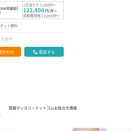
1日当たり 3,200円～
398号線前】
122,400
円/月～
満
初期費用他 22,000円～
ーネット無料
石巻市
問合わせ
電話する
N
宮城マンスリードットコムお役立ち情報