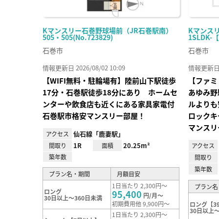
Kマンスリー石巻野球場前（JR石巻駅南）
Kマンスリ
505・505(No.723829)
1SLDK-
石巻市
石巻市
情報更新日 2026/08/02 10:09
情報更新日 20
【WIFI無料・駐輪場有】陸前山下駅徒歩
【ファミ
17分・石巻駅徒歩18分にあり ホームセ
あゆみ野
ンターや飲食店も近くにある家具家電付
ルよりも
石巻駅市格安マンスリー部屋！
ロックキ
マンスリ
仙石線「鹿妻駅」
アクセス
1R
20.25m²
間取り
面積
アクセス
築年数
間取り
築年数
プラン名・期間
月額目安
1日当たり 2,300円～
プラン名
ロング
95,400
円/月～
30日以上～360日未満
初期費用他 9,900円～
ロング【3
30日以上～
1日当たり 2,300円～