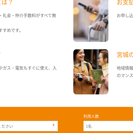
とは？
お支
・礼金・仲介手数料がすべて無
お申し
すすめです。
て
宮城
やガス・電気もすぐに使え、入
地域情
のマン
利用人数