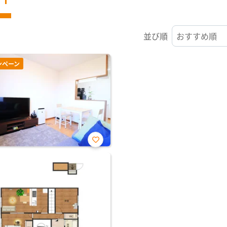
並び順
ンペーン
お気
に入
り登
録