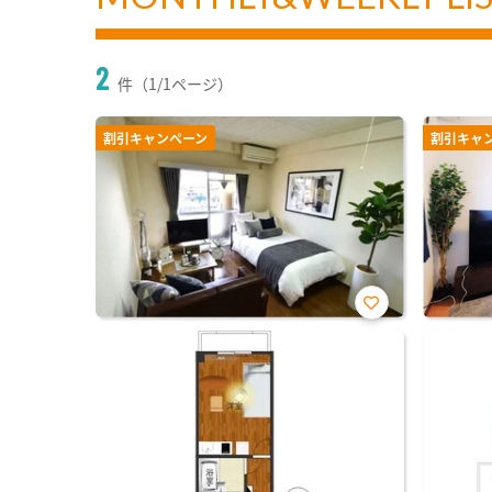
2
件（1/1ページ）
割引キャンペーン
割引キャ
お気
に入
り登
録