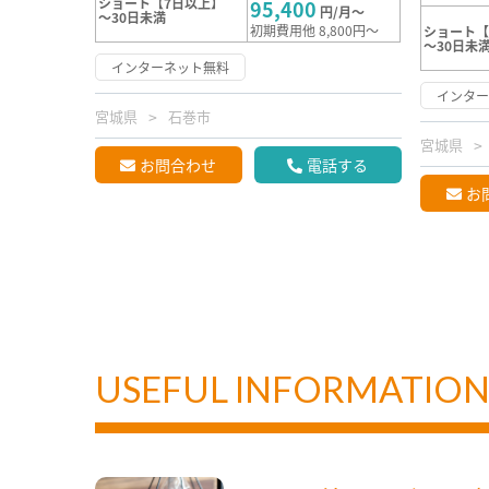
ショート【7日以上】
95,400
円/月～
～30日未満
初期費用他 8,800円～
ショート【
～30日未
インターネット無料
インタ
宮城県
石巻市
宮城県
お問合わせ
電話する
お
USEFUL INFORMATIO