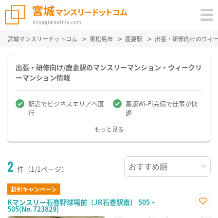
宮城マンスリードットコム
東松島市
鹿妻駅
出張・研修向けのウィ
出張・研修向け/鹿妻駅のマンスリーマンション・ウィークリ
ーマンション情報
駅近でビジネスエリアへ直
高速Wi-Fi完備で仕事が快
行
適
もっと見る
2
件（1/1ページ）
割引キャンペーン
Kマンスリー石巻野球場前（JR石巻駅南） 505・
505(No.723829)
お気