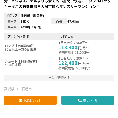
分 ビジネスホテルよりも安く広い空間で快適に！ダブルロック
キー採用の石巻市即日入居可能なマンスリーマンション！
アクセス
仙石線「鹿妻駅」
間取り
1SDK
面積
47.68m²
築年数
2018年 2月 築
プラン名・期間
月額目安
1日当たり 2,900円～
ロング【398号線前】
113,400
円/月～
30日以上～360日未満
初期費用他 33,000円～
1日当たり 3,200円～
ショート【398号線前】
122,400
円/月～
～30日未満
初期費用他 22,000円～
出張・研修向け
宮城県
石巻市
お問合わせ
電話する