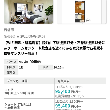
に入
り登
録
石巻市
情報更新日 2026/08/09 10:09
【WIFI無料・駐輪場有】陸前山下駅徒歩17分・石巻駅徒歩18分に
あり ホームセンターや飲食店も近くにある家具家電付石巻駅市
格安マンスリー部屋！
アクセス
仙石線「鹿妻駅」
間取り
1R
面積
20.25m²
築年数
プラン名・期間
月額目安
1日当たり 2,300円～
ロング
95,400
円/月～
30日以上～360日未満
初期費用他 9,900円～
1日当たり 2,300円～
ショート【7日以上】
95,400
円/月～
～30日未満