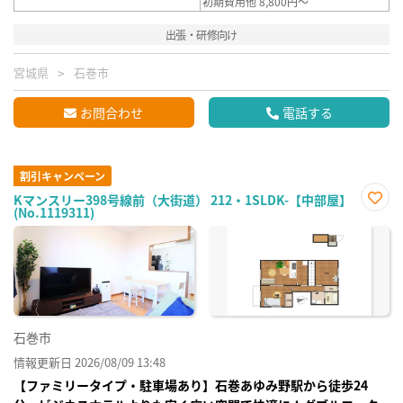
初期費用他 8,800円～
出張・研修向け
宮城県
石巻市
お問合わせ
電話する
割引キャンペーン
Kマンスリー398号線前（大街道） 212・1SLDK-【中部屋】
(No.1119311)
お気
に入
り登
録
石巻市
情報更新日 2026/08/09 13:48
【ファミリータイプ・駐車場あり】石巻あゆみ野駅から徒歩24