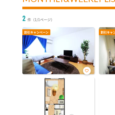
2
件（1/1ページ）
割引キャンペーン
割引キャ
お気
に入
り登
録