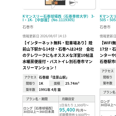
Kマンスリー石巻球場西（石巻専修大学） 3-
Kマンス
I・1K-【中部屋】(No.1119305)
505・505
石巻市
石巻市
情報更新日 2026/08/07 14:13
情報更新日 20
【インターネット無料・駐車場あり】陸
【WIF
前山下駅から14分・石巻へは24分 会社
17分・
のテレワークにもオススメな洋室10帖温
ンターや
水暖房便座付・バストイレ別石巻市マン
石巻駅市
スリーマンション！
アクセス
石巻線「佳景山駅」
アクセス
間取り
1K
25.74m²
築年数
間取り
面積
1991年 4月 築
築年数
プラン名
プラン名・期間
月額目安
ロング
30日以上～
1日当たり 2,300円～
ロング【石巻球場西】
95,400
円/月～
30日以上～360日未満
初期費用他 9,900円～