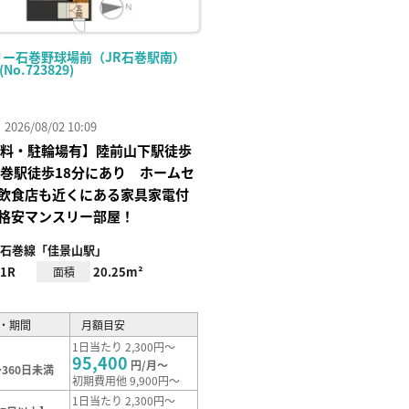
リー石巻野球場前（JR石巻駅南）
(No.723829)
26/08/02 10:09
I無料・駐輪場有】陸前山下駅徒歩
石巻駅徒歩18分にあり ホームセ
飲食店も近くにある家具家電付
格安マンスリー部屋！
石巻線「佳景山駅」
1R
20.25m²
面積
・期間
月額目安
1日当たり 2,300円～
95,400
円/月～
360日未満
初期費用他 9,900円～
1日当たり 2,300円～