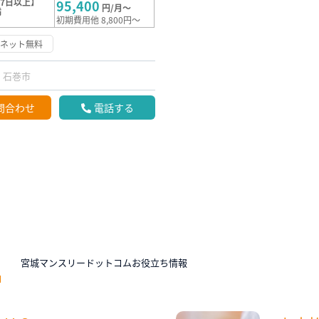
7日以上】
95,400
円/月～
満
初期費用他 8,800円～
ーネット無料
石巻市
問合わせ
電話する
N
宮城マンスリードットコムお役立ち情報