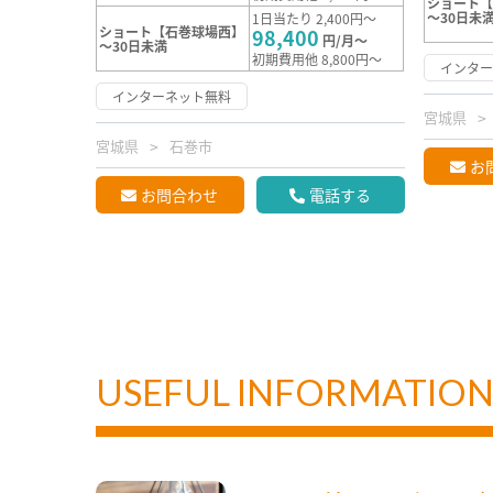
ショート【
～30日未
1日当たり 2,400円～
ショート【石巻球場西】
98,400
円/月～
～30日未満
初期費用他 8,800円～
インタ
インターネット無料
宮城県
宮城県
石巻市
お
お問合わせ
電話する
USEFUL INFORMATIO