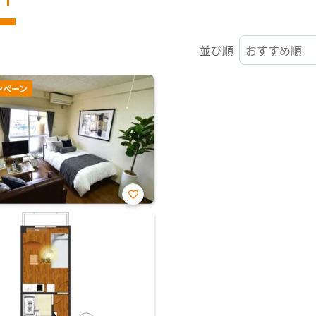
並び順
ンペーン
お気
に入
り登
録