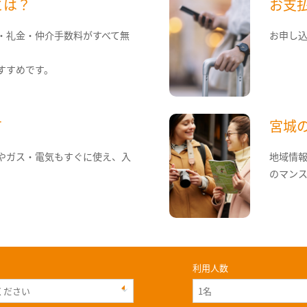
とは？
お支
・礼金・仲介手数料がすべて無
お申し
すすめです。
て
宮城
やガス・電気もすぐに使え、入
地域情
のマン
利用人数