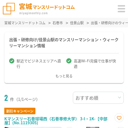
宮城マンスリードットコム
石巻市
佳景山駅
出張・研修向けのウィ
出張・研修向け/佳景山駅のマンスリーマンション・ウィーク
リーマンション情報
駅近でビジネスエリアへ直
高速Wi-Fi完備で仕事が快
行
適
もっと見る
2
件（1/1ページ）
割引キャンペーン
Kマンスリー石巻球場西（石巻専修大学） 3-I・1K-【中部
屋】(No.1119305)
お気