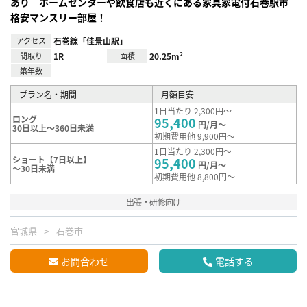
あり ホームセンターや飲食店も近くにある家具家電付石巻駅市
格安マンスリー部屋！
アクセス
石巻線「佳景山駅」
間取り
1R
面積
20.25m²
築年数
プラン名・期間
月額目安
1日当たり 2,300円～
ロング
95,400
円/月～
30日以上～360日未満
初期費用他 9,900円～
1日当たり 2,300円～
ショート【7日以上】
95,400
円/月～
～30日未満
初期費用他 8,800円～
出張・研修向け
宮城県
石巻市
お問合わせ
電話する