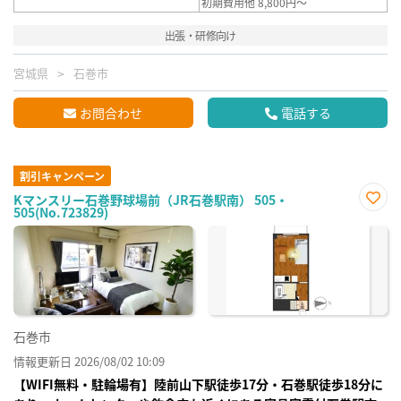
初期費用他 8,800円～
出張・研修向け
宮城県
石巻市
お問合わせ
電話する
割引キャンペーン
Kマンスリー石巻野球場前（JR石巻駅南） 505・
505(No.723829)
お気
に入
り登
録
石巻市
情報更新日 2026/08/02 10:09
【WIFI無料・駐輪場有】陸前山下駅徒歩17分・石巻駅徒歩18分に