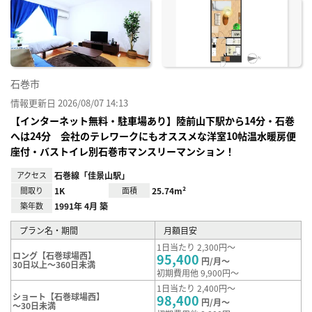
に入
り登
録
石巻市
情報更新日 2026/08/07 14:13
【インターネット無料・駐車場あり】陸前山下駅から14分・石巻
へは24分 会社のテレワークにもオススメな洋室10帖温水暖房便
座付・バストイレ別石巻市マンスリーマンション！
アクセス
石巻線「佳景山駅」
間取り
1K
面積
25.74m²
築年数
1991年 4月 築
プラン名・期間
月額目安
1日当たり 2,300円～
ロング【石巻球場西】
95,400
円/月～
30日以上～360日未満
初期費用他 9,900円～
1日当たり 2,400円～
ショート【石巻球場西】
98,400
円/月～
～30日未満