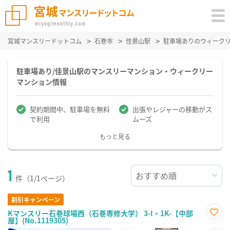
宮城マンスリードットコム
石巻市
佳景山駅
駐車場ありのウィーク
駐車場あり/佳景山駅のマンスリーマンション・ウィークリー
マンション情報
契約期間中、駐車場を無料
出張やレジャーの移動がス
で利用
ムーズ
もっと見る
1
件（1/1ページ）
割引キャンペーン
Kマンスリー石巻球場西（石巻専修大学） 3-I・1K-【中部
屋】(No.1119305)
お気