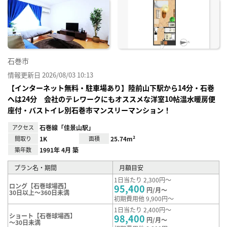
に入
り登
録
石巻市
情報更新日 2026/08/03 10:13
【インターネット無料・駐車場あり】陸前山下駅から14分・石巻
へは24分 会社のテレワークにもオススメな洋室10帖温水暖房便
座付・バストイレ別石巻市マンスリーマンション！
アクセス
石巻線「佳景山駅」
間取り
1K
面積
25.74m²
築年数
1991年 4月 築
プラン名・期間
月額目安
1日当たり 2,300円～
ロング【石巻球場西】
95,400
円/月～
30日以上～360日未満
初期費用他 9,900円～
1日当たり 2,400円～
ショート【石巻球場西】
98,400
円/月～
～30日未満