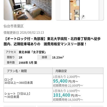
り登
録
仙台市青葉区
情報更新日 2026/08/02 13:13
【オートロック付・角部屋】東北大学病院・北四番丁駅南へ徒歩
圏内、近隣駐車場ありの 諸費用格安マンスリー部屋！
アクセス
東北本線「太子堂駅」
間取り
1R
面積
18.23m²
築年数
1988年 5月 築
プラン名・期間
月額目安
1日当たり 2,300円～
ロング
95,400
円/月～
30日以上～360日未満
初期費用他 22,000円～
1日当たり 2,500円～
ショート【7日以上】
101,400
円/月～
～30日未満
初期費用他 16,500円～