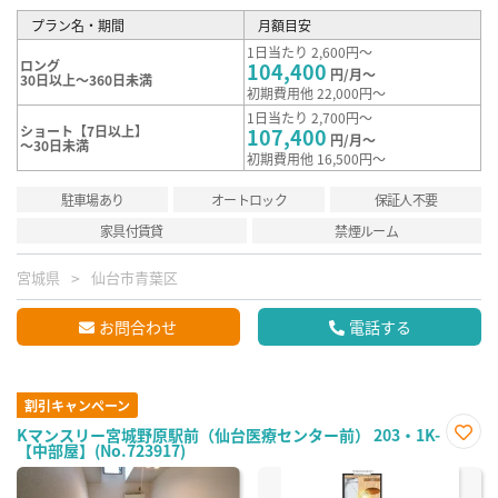
プラン名・期間
月額目安
1日当たり 2,600円～
ロング
104,400
円/月～
30日以上～360日未満
初期費用他 22,000円～
1日当たり 2,700円～
ショート【7日以上】
107,400
円/月～
～30日未満
初期費用他 16,500円～
駐車場あり
オートロック
保証人不要
家具付賃貸
禁煙ルーム
宮城県
仙台市青葉区
お問合わせ
電話する
割引キャンペーン
Kマンスリー宮城野原駅前（仙台医療センター前） 203・1K-
【中部屋】(No.723917)
お気
に入
り登