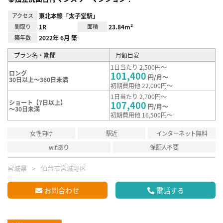
アクセス
東北本線「太子堂駅」
間取り
1R
面積
23.84m²
築年数
2022年 6月 築
プラン名・期間
月額目安
1日当たり 2,500円～
ロング
101,400
円/月～
30日以上～360日未満
初期費用他 22,000円～
1日当たり 2,700円～
ショート【7日以上】
107,400
円/月～
～30日未満
初期費用他 16,500円～
女性向け
駅近
インターネット無料
wifiあり
保証人不要
宮城県
仙台市宮城野区
お問合わせ
電話する