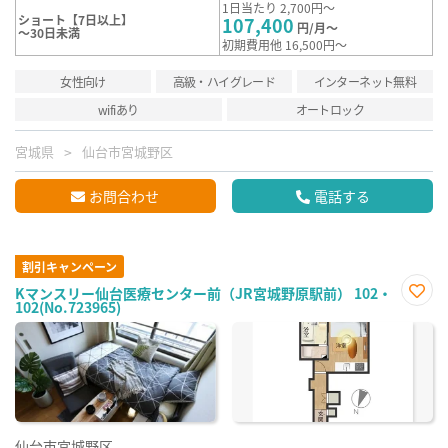
1日当たり 2,700円～
ショート【7日以上】
107,400
円/月～
～30日未満
初期費用他 16,500円～
女性向け
高級・ハイグレード
インターネット無料
wifiあり
オートロック
宮城県
仙台市宮城野区
お問合わせ
電話する
割引キャンペーン
Kマンスリー仙台医療センター前（JR宮城野原駅前） 102・
102(No.723965)
お気
に入
り登
録
仙台市宮城野区