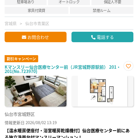
駐車場あり
オートロック
保証人不要
家具付賃貸
禁煙ルーム
宮城県
仙台市青葉区
お問合わせ
電話する
割引キャンペーン
Kマンスリー仙台医療センター前（JR宮城野原駅前） 201・
201(No.723970)
お気
に入
り登
録
仙台市宮城野区
情報更新日 2026/08/02 13:19
【温水暖房便座付・浴室暖房乾燥機付】仙台医療センター前にあ
る独立洗面台付マンスリーマンション！