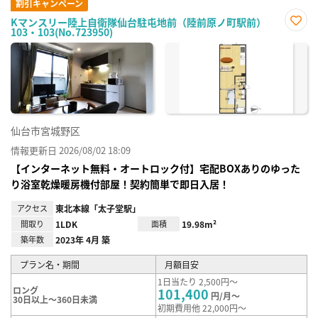
割引キャンペーン
Kマンスリー陸上自衛隊仙台駐屯地前（陸前原ノ町駅前）
103・103(No.723950)
お気
に入
り登
録
仙台市宮城野区
情報更新日 2026/08/02 18:09
【インターネット無料・オートロック付】宅配BOXありのゆった
り浴室乾燥暖房機付部屋！契約簡単で即日入居！
アクセス
東北本線「太子堂駅」
間取り
1LDK
面積
19.98m²
築年数
2023年 4月 築
プラン名・期間
月額目安
1日当たり 2,500円～
ロング
101,400
円/月～
30日以上～360日未満
初期費用他 22,000円～