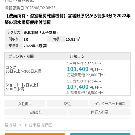
情報更新日 2026/08/02 08:23
【洗面所有・浴室暖房乾燥機付】宮城野原駅から徒歩3分で2022年
築の温水暖房便座付部屋！
アクセス
東北本線「太子堂駅」
間取り
1R
面積
15.81m²
築年数
2022年 6月 築
プラン名・期間
月額目安
1日当たり 2,500円～
ロング
101,400
円/月～
30日以上～360日未満
初期費用他 22,000円～
1日当たり 2,700円～
ショート【7日以上】
107,400
円/月～
～30日未満
初期費用他 16,500円～
女性向け
駅近
インターネット無料
wifiあり
保証人不要
宮城県
仙台市宮城野区