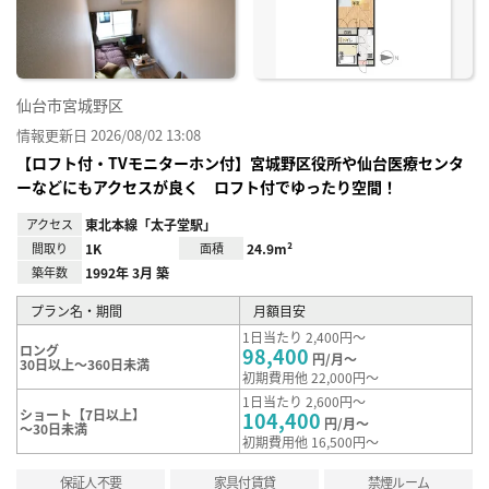
録
仙台市宮城野区
情報更新日 2026/08/02 13:08
【ロフト付・TVモニターホン付】宮城野区役所や仙台医療センタ
ーなどにもアクセスが良く ロフト付でゆったり空間！
アクセス
東北本線「太子堂駅」
間取り
1K
面積
24.9m²
築年数
1992年 3月 築
プラン名・期間
月額目安
1日当たり 2,400円～
ロング
98,400
円/月～
30日以上～360日未満
初期費用他 22,000円～
1日当たり 2,600円～
ショート【7日以上】
104,400
円/月～
～30日未満
初期費用他 16,500円～
保証人不要
家具付賃貸
禁煙ルーム