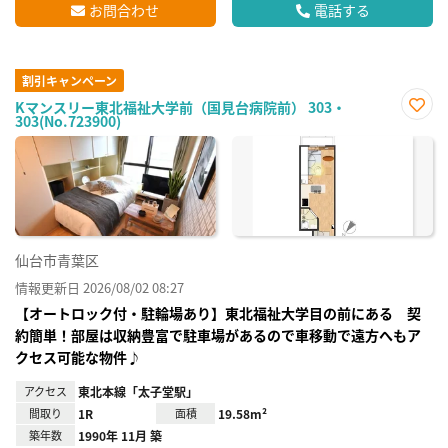
お問合わせ
電話する
割引キャンペーン
Kマンスリー東北福祉大学前（国見台病院前） 303・
303(No.723900)
お気
に入
り登
録
仙台市青葉区
情報更新日 2026/08/02 08:27
【オートロック付・駐輪場あり】東北福祉大学目の前にある 契
約簡単！部屋は収納豊富で駐車場があるので車移動で遠方へもア
クセス可能な物件♪
アクセス
東北本線「太子堂駅」
間取り
1R
面積
19.58m²
築年数
1990年 11月 築