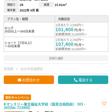
間取り
1R
面積
15.81m²
築年数
2022年 6月 築
プラン名・期間
月額目安
1日当たり 2,500円～
ロング
101,400
円/月～
30日以上～360日未満
初期費用他 22,000円～
1日当たり 2,700円～
ショート【7日以上】
107,400
円/月～
～30日未満
初期費用他 16,500円～
日当り良好
宮城県
仙台市宮城野区
お問合わせ
電話する
割引キャンペーン
Kマンスリー東北福祉大学前（国見台病院前） 303・
303(No.723900)
お気