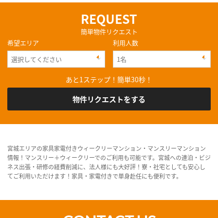
REQUEST
簡単物件リクエスト
希望エリア
利用人数
あと1ステップ！簡単30秒！
物件リクエストをする
宮城エリアの家具家電付きウィークリーマンション・マンスリーマンション
情報！マンスリー＋ウィークリーでのご利用も可能です。宮城への連泊・ビジ
ネス出張・研修の経費削減に、法人様にも大好評！寮・社宅としても安心し
てご利用いただけます！家具・家電付きで単身赴任にも便利です。