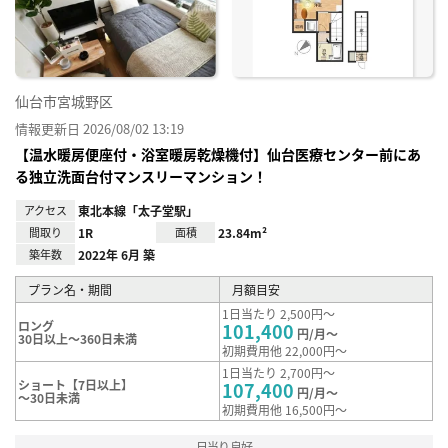
録
仙台市宮城野区
情報更新日 2026/08/02 13:19
【温水暖房便座付・浴室暖房乾燥機付】仙台医療センター前にあ
る独立洗面台付マンスリーマンション！
アクセス
東北本線「太子堂駅」
間取り
1R
面積
23.84m²
築年数
2022年 6月 築
プラン名・期間
月額目安
1日当たり 2,500円～
ロング
101,400
円/月～
30日以上～360日未満
初期費用他 22,000円～
1日当たり 2,700円～
ショート【7日以上】
107,400
円/月～
～30日未満
初期費用他 16,500円～
日当り良好