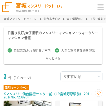
宮城マンスリードットコム
仙台市太白区
太子堂駅周辺
日当り良好
日当り良好/太子堂駅のマンスリーマンション・ウィークリー
マンション情報
自然光あふれる明るい室内
大きな窓で開放感を演出
もっと見る
3
件（1/1ページ）
割引キャンペーン
Kマンスリー仙台医療センター前（JR宮城野原駅前） 201・
201(No.723970)
お気
に入
り登