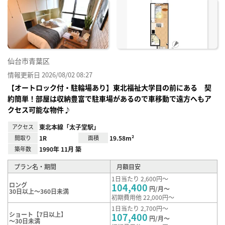
に入
り登
録
仙台市青葉区
情報更新日 2026/08/02 08:27
【オートロック付・駐輪場あり】東北福祉大学目の前にある 契
約簡単！部屋は収納豊富で駐車場があるので車移動で遠方へもア
クセス可能な物件♪
アクセス
東北本線「太子堂駅」
間取り
1R
面積
19.58m²
築年数
1990年 11月 築
プラン名・期間
月額目安
1日当たり 2,600円～
ロング
104,400
円/月～
30日以上～360日未満
初期費用他 22,000円～
1日当たり 2,700円～
ショート【7日以上】
107,400
円/月～
～30日未満