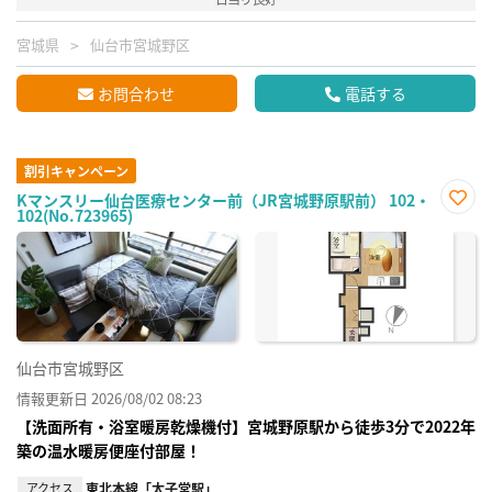
宮城県
仙台市宮城野区
お問合わせ
電話する
割引キャンペーン
Kマンスリー仙台医療センター前（JR宮城野原駅前） 102・
102(No.723965)
お気
に入
り登
録
仙台市宮城野区
情報更新日 2026/08/02 08:23
【洗面所有・浴室暖房乾燥機付】宮城野原駅から徒歩3分で2022年
築の温水暖房便座付部屋！
アクセス
東北本線「太子堂駅」