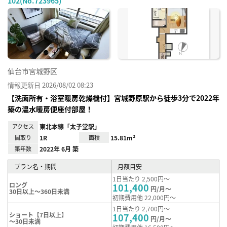
102(No.723965)
お気
に入
り登
録
仙台市宮城野区
情報更新日 2026/08/02 08:23
【洗面所有・浴室暖房乾燥機付】宮城野原駅から徒歩3分で2022年
築の温水暖房便座付部屋！
アクセス
東北本線「太子堂駅」
間取り
1R
面積
15.81m²
築年数
2022年 6月 築
プラン名・期間
月額目安
1日当たり 2,500円～
ロング
101,400
円/月～
30日以上～360日未満
初期費用他 22,000円～
1日当たり 2,700円～
ショート【7日以上】
107,400
円/月～
～30日未満