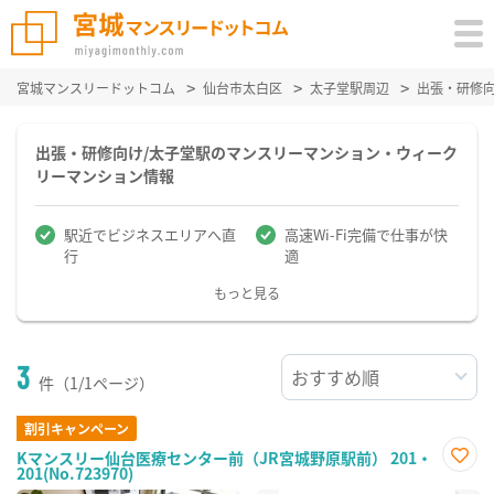
宮城マンスリードットコム
仙台市太白区
太子堂駅周辺
出張・研修
出張・研修向け/太子堂駅のマンスリーマンション・ウィーク
リーマンション情報
駅近でビジネスエリアへ直
高速Wi-Fi完備で仕事が快
行
適
もっと見る
3
件（1/1ページ）
割引キャンペーン
Kマンスリー仙台医療センター前（JR宮城野原駅前） 201・
201(No.723970)
お気