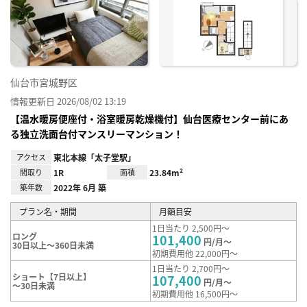
に入
り登
録
仙台市宮城野区
情報更新日 2026/08/02 13:19
【温水暖房便座付・浴室暖房乾燥機付】仙台医療センター前にあ
る独立洗面台付マンスリーマンション！
アクセス
東北本線「太子堂駅」
間取り
1R
面積
23.84m²
築年数
2022年 6月 築
プラン名・期間
月額目安
1日当たり 2,500円～
ロング
101,400
円/月～
30日以上～360日未満
初期費用他 22,000円～
1日当たり 2,700円～
ショート【7日以上】
107,400
円/月～
～30日未満
初期費用他 16,500円～