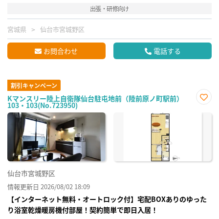
出張・研修向け
宮城県
仙台市宮城野区
お問合わせ
電話する
割引キャンペーン
Kマンスリー陸上自衛隊仙台駐屯地前（陸前原ノ町駅前）
103・103(No.723950)
お気
に入
り登
録
仙台市宮城野区
情報更新日 2026/08/02 18:09
【インターネット無料・オートロック付】宅配BOXありのゆった
り浴室乾燥暖房機付部屋！契約簡単で即日入居！