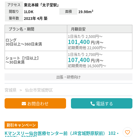
アクセス
東北本線「太子堂駅」
間取り
1LDK
面積
19.98m²
築年数
2023年 4月 築
プラン名・期間
月額目安
1日当たり 2,500円～
ロング
101,400
円/月～
30日以上～360日未満
初期費用他 22,000円～
1日当たり 2,700円～
ショート【7日以上】
107,400
円/月～
～30日未満
初期費用他 16,500円～
出張・研修向け
宮城県
仙台市宮城野区
お問合わせ
電話する
割引キャンペーン
Kマンスリー仙台医療センター前（JR宮城野原駅前） 102・