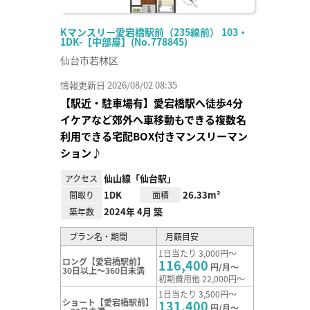
Kマンスリー愛宕橋駅前（235線前） 103・
1DK-【中部屋】(No.778845)
仙台市若林区
情報更新日 2026/08/02 08:35
【駅近・駐車場有】愛宕橋駅へ徒歩4分
イケアなど郊外へ車移動もできる複数名
利用できる宅配BOX付きマンスリーマン
ション♪
仙山線「仙台駅」
アクセス
1DK
26.33m²
間取り
面積
2024年 4月 築
築年数
プラン名・期間
月額目安
1日当たり 3,000円～
ロング【愛宕橋駅前】
116,400
円/月～
30日以上～360日未満
初期費用他 22,000円～
1日当たり 3,500円～
ショート【愛宕橋駅前】
131,400
円/月～