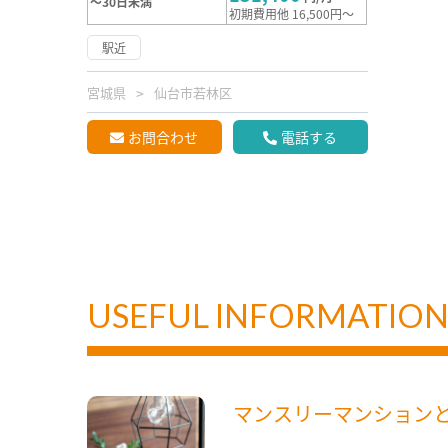
～30日未満
初期費用他 16,500円～
駅近
宮城県
仙台市若林区
お問合わせ
電話する
USEFUL INFORMATIO
マンスリーマンション