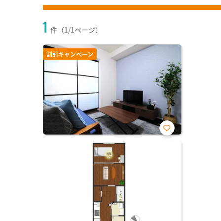
1
件（1/1ページ）
割引キャンペーン
お気
に入
り登
録